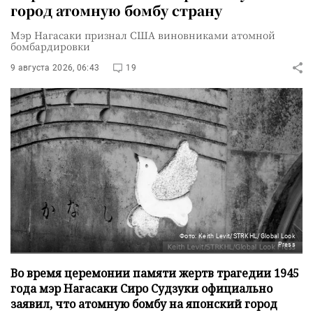
город атомную бомбу страну
Мэр Нагасаки признал США виновниками атомной
бомбардировки
9 августа 2026, 06:43
19
Фото: Keith Levit/STRKHL/Global Look
Press
Во время церемонии памяти жертв трагедии 1945
года мэр Нагасаки Сиро Судзуки официально
заявил, что атомную бомбу на японский город