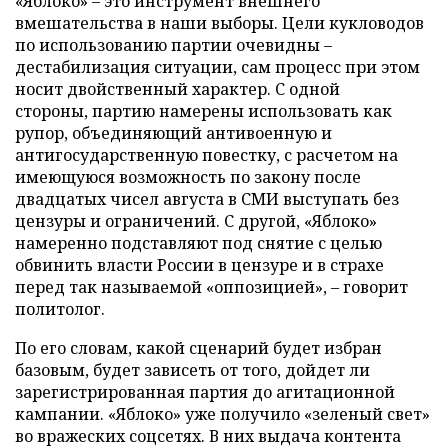
«Яблоко» – это инструмент внешнего
вмешательства в наши выборы. Цели кукловодов
по использованию партии очевидны –
дестабилизация ситуации, сам процесс при этом
носит двойственный характер. С одной
стороны, партию намерены использовать как
рупор, объединяющий антивоенную и
антигосударственную повестку, с расчетом на
имеющуюся возможность по закону после
двадцатых чисел августа в СМИ выступать без
цензуры и ограничений. С другой, «Яблоко»
намеренно подставляют под снятие с целью
обвинить власти России в цензуре и в страхе
перед так называемой «оппозицией», – говорит
политолог.
По его словам, какой сценарий будет избран
базовым, будет зависеть от того, дойдет ли
зарегистрированная партия до агитационной
кампании. «Яблоко» уже получило «зеленый свет»
во вражеских соцсетях. В них выдача контента