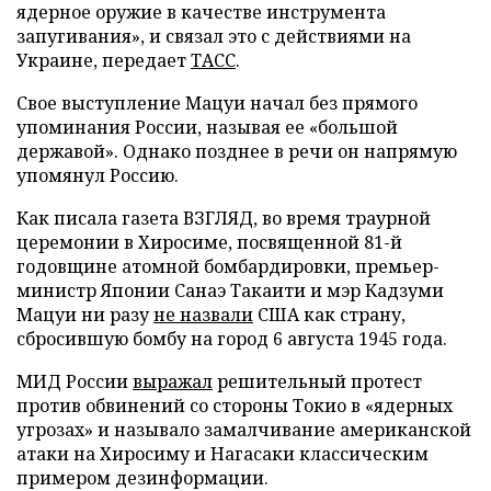
ядерное оружие в качестве инструмента
запугивания», и связал это с действиями на
Украине, передает
ТАСС
.
Свое выступление Мацуи начал без прямого
упоминания России, называя ее «большой
державой». Однако позднее в речи он напрямую
упомянул Россию.
Как писала газета ВЗГЛЯД, во время траурной
церемонии в Хиросиме, посвященной 81-й
годовщине атомной бомбардировки, премьер-
министр Японии Санаэ Такаити и мэр Кадзуми
Мацуи ни разу
не назвали
США как страну,
сбросившую бомбу на город 6 августа 1945 года.
МИД России
выражал
решительный протест
против обвинений со стороны Токио в «ядерных
угрозах» и называло замалчивание американской
атаки на Хиросиму и Нагасаки классическим
примером дезинформации.