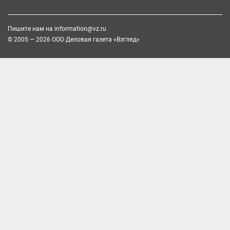
Пишите нам на
information@vz.ru
© 2005 — 2026 ООО Деловая газета «Взгляд»