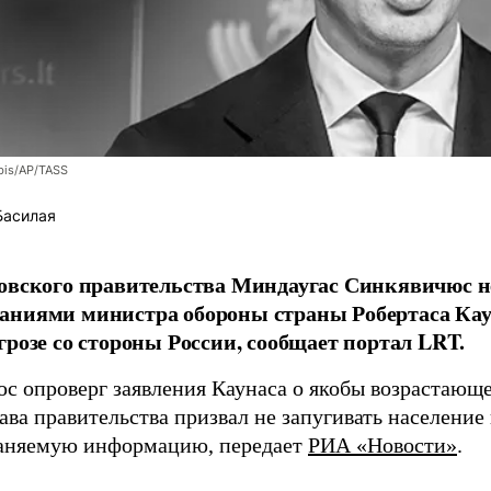
bis/AP/TASS
Басилая
овского правительства Миндаугас Синкявичюс не
аниями министра обороны страны Робертаса Кау
грозе со стороны России, сообщает портал LRT.
с опроверг заявления Каунаса о якобы возрастающе
ава правительства призвал не запугивать население
аняемую информацию, передает
РИА «Новости»
.