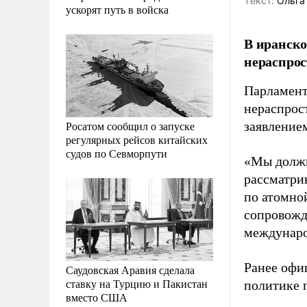
Tекст:
Ольга
ускорят путь в войска
В иранско
нераспрос
Парламент
нераспрос
Росатом сообщил о запуске
заявление
регулярных рейсов китайских
судов по Севморпути
«Мы должн
рассматри
по атомной
сопровожд
междунаро
Ранее офи
Саудовская Аравия сделала
ставку на Турцию и Пакистан
политике 
вместо США