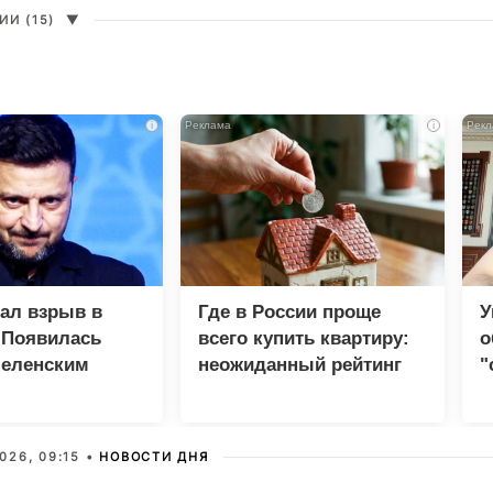
И (15)
▼
i
i
зал взрыв в
Где в России проще
У
 Появилась
всего купить квартиру:
о
Зеленским
неожиданный рейтинг
"
с
026, 09:15 •
НОВОСТИ ДНЯ