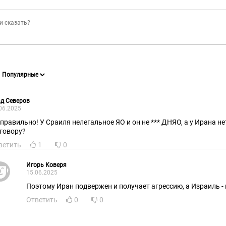
д Северов
06.2025
 правильно! У Сраиля нелегальное ЯО и он не *** ДНЯО, а у Ирана н
говору?
ветить
1
0
Игорь Коверя
15.06.2025
Поэтому Иран подвержен и получает агрессию, а Израиль - н
Ответить
0
0