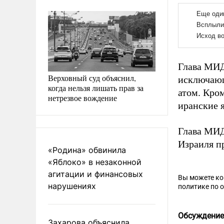
Глава МИД
Верховный суд объяснил,
исключающ
когда нельзя лишать прав за
атом. Кро
нетрезвое вождение
иранские 
Глава МИ
Израиля п
«Родина» обвинила
«Яблоко» в незаконной
агитации и финансовых
Вы можете к
нарушениях
политике по 
Обсуждение
Захарова объяснила