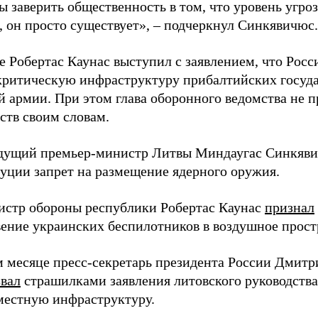
ы заверить общественность в том, что уровень угро
, он просто существует», – подчеркнул Синкявичюс.
е Робертас Каунас выступил с заявлением, что Росс
 критическую инфраструктуру прибалтийских госуда
й армии. При этом глава оборонного ведомства не 
ств своим словам.
дущий премьер-министр Литвы Миндаугас Синкяв
туции запрет на размещение ядерного оружия.
истр обороны республики Робертас Каунас
признал
ение украинских беспилотников в воздушное прост
 месяце пресс-секретарь президента России Дмитр
звал
страшилками заявления литовского руководств
 местную инфраструктуру.