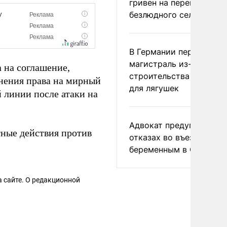
гривен на переименова
безлюдного села
В Германии перекрыли
магистраль из-за
а на соглашение,
строительства тоннеле
нения права на мирный
для лягушек
 линии после атаки на
Адвокат предупредил о
тные действия против
отказах во въезде
беременным в США
 сайте. О редакционной