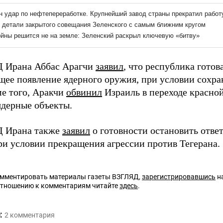
 Ирана Аббас Арагчи
заявил
, что республика готов
ее появление ядерного оружия, при условии сохра
ме того, Аракчи
обвинил
Израиль в переходе красной
ядерные объекты.
Д Ирана также
заявил
о готовности остановить отве
ри условии прекращения агрессии против Тегерана.
омментировать материалы газеты ВЗГЛЯД,
зарегистрировавшись
на
отношению к комментариям читайте
здесь
.
:
2
комментария