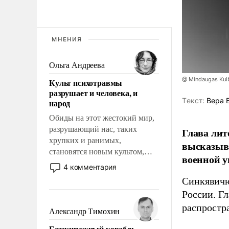
МНЕНИЯ
Ольга Андреева
@ Mindaugas Kul
Культ психотравмы
разрушает и человека, и
Tекст:
Вера 
народ
Обиды на этот жестокий мир,
разрушающий нас, таких
Глава лит
хрупких и ранимых,
высказыв
становятся новым культом,
военной у
постепенно вытесняя и
4 комментария
отменяя традиционное
Синкявичю
требование к человеку – быть
России. Гл
мужественным и твердым под
распростр
ударами судьбы, брать на себя
Александр Тимохин
ответственность, помогать
Безэкипажный корабль –