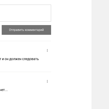
ет и он должен следовать
ет...