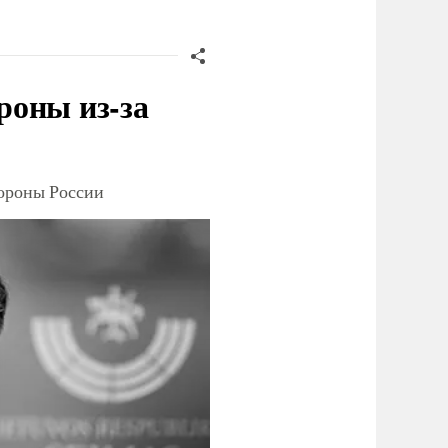
роны из-за
тороны России