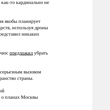
з как-то кардинально не
ия якобы планирует
рств, используя дроны
представил никаких
ичюс
предложил
убрать
серьезным вызовом
ранство страны.
ий
а о планах Москвы