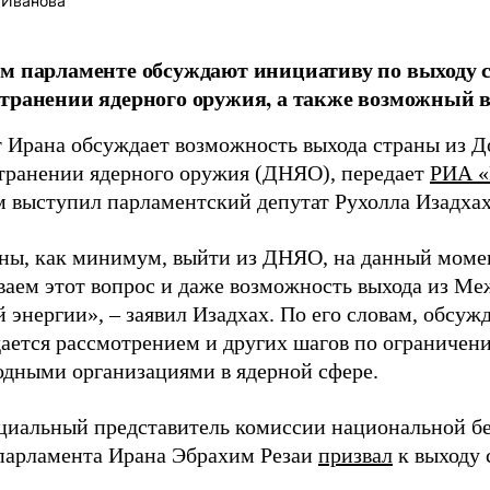
 Иванова
м парламенте обсуждают инициативу по выходу с
транении ядерного оружия, а также возможный 
 Ирана обсуждает возможность выхода страны из Д
транении ядерного оружия (ДНЯО), передает
РИА «
м выступил парламентский депутат Рухолла Изадхах
ы, как минимум, выйти из ДНЯО, на данный моме
ваем этот вопрос и даже возможность выхода из Ме
 энергии», – заявил Изадхах. По его словам, обсуж
ается рассмотрением и других шагов по ограничени
дными организациями в ядерной сфере.
циальный представитель комиссии национальной б
парламента Ирана Эбрахим Резаи
призвал
к выходу 