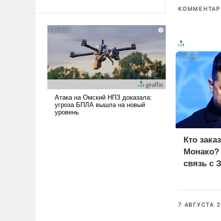
Ираном опустошила
КОММЕНТАРИ
американские арсеналы.
Сложившаяся ситуация
означает многолетний период
уязвимости США, например,
перед Китаем.
Кто зака
Монако?
связь с 
7 АВГУСТА 2