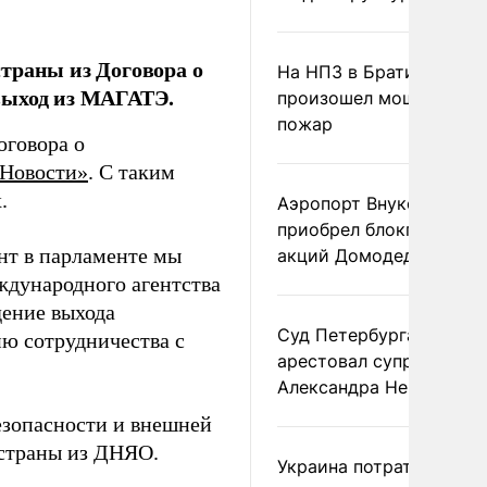
траны из Договора о
На НПЗ в Братиславе
выход из МАГАТЭ.
произошел мощный
пожар
оговора о
Новости»
. С таким
.
Аэропорт Внуково
приобрел блокпакет
нт в парламенте мы
акций Домодедово
ждународного агентства
дение выхода
Суд Петербурга заочно
ю сотрудничества с
арестовал супругу
Александра Невзорова
езопасности и внешней
страны из ДНЯО.
Украина потратила 1 мл