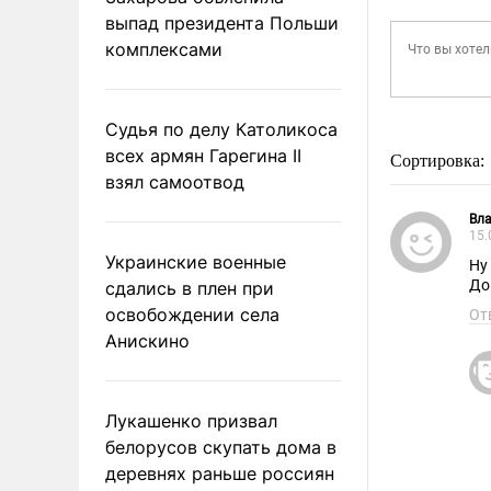
выпад президента Польши
комплексами
Судья по делу Католикоса
всех армян Гарегина II
Сортировка:
взял самоотвод
Вла
15.
Украинские военные
Ну
До
сдались в плен при
освобождении села
От
Анискино
Лукашенко призвал
белорусов скупать дома в
деревнях раньше россиян