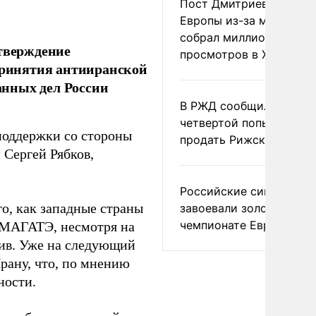
Пост Дмитриева о гибе
Европы из-за мигранто
собрал миллион
дтверждение
просмотров в X
 принятия антииранской
анных дел России
В РЖД сообщили о
четвертой попытке
поддержки со стороны
продать Рижский вокза
 Сергей Рябков,
Российские синхронис
о, как западные страны
завоевали золото на
чемпионате Европы
 МАГАТЭ, несмотря на
тив. Уже на следующий
рану, что, по мнению
ности.