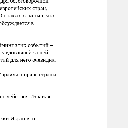
даря безоговорочной
европейских стран,
Он также отметил, что
обсуждается в
йминг этих событий –
следовавшей за ней
тий для него очевидна.
зраиля о праве страны
ает действия Израиля,
жки Израиля и