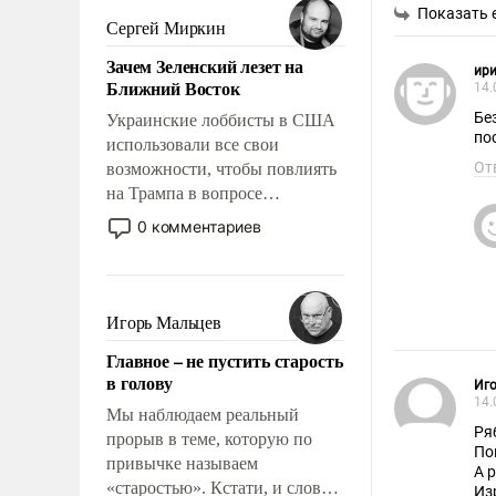
Показать 
псевдонаучной фантастики,
Сергей Миркин
стало всерьез обсуждаемой
Зачем Зеленский лезет на
идеей.
ир
Ближний Восток
14.
Бе
Украинские лоббисты в США
по
использовали все свои
От
возможности, чтобы повлиять
на Трампа в вопросе
предоставления вооружений
0 комментариев
своим нанимателям. Вероятно,
кому-то из тех, кто
консультирует Киев, пришла в
голову мысль: хорошо бы
Игорь Мальцев
продемонстрировать, что
Главное – не пустить старость
Украина вступила в
в голову
Иго
вооруженное противостояние
14.
с Ираном.
Мы наблюдаем реальный
Ря
прорыв в теме, которую по
По
привычке называем
А 
«старостью». Кстати, и слово-
Из