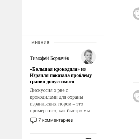
МНЕНИЯ
Тимофей Бордачёв
«Большая крокодила» из
Израиля показала проблему
границ допустимого
Дискуссия о рве с
крокодилами для охраны
израильских тюрем – это
пример того, как быстро мы
двигаемся по пути
7 комментариев
революционных изменений.
То, что несколько лет назад
было образом для