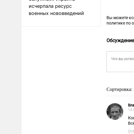
исчерпала ресурс
военных нововведений
Вы можете к
политике по 
Обсуждение
Сортировка:
Вл
14.
Ко
Вс
От