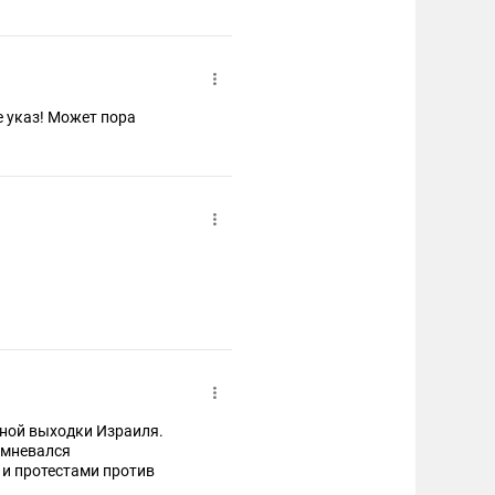
е указ! Может пора
вной выходки Израиля.
омневался
 и протестами против