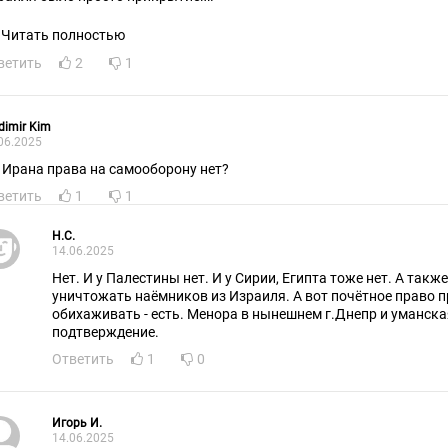
Читать полностью
ветить
2
1
dimir Kim
06.2025
А у Ирана права на самооборону нет?
ветить
1
1
H.C.
14.06.2025
Нет. И у Палестины нет. И у Сирии, Египта тоже нет. А также
уничтожать наёмников из Израиля. А вот почётное право п
обихаживать - есть. Менора в нынешнем г.Днепр и уманска
подтверждение.
Ответить
1
0
Игорь И.
14.06.2025