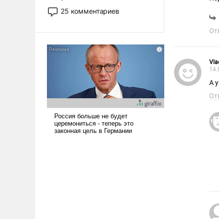
то это уже стараются не
25 комментариев
использовать – так же, как
«бабка», «дед», – хотя бы в
От
образованной среде, потому
что оно уже несет негативные
коннотации.
Vla
14.
От