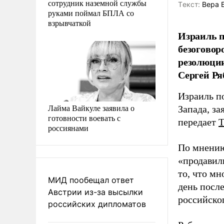
сотрудник наземной службы
Tекст:
Вера 
руками поймал БПЛА со
взрывчаткой
Израиль п
безоговор
резолюции
Сергей Ря
Израиль п
Лайма Вайкуле заявила о
Запада, з
готовности воевать с
передает
россиянами
По мнению
«продавил
то, что м
МИД пообещал ответ
день посл
Австрии из-за высылки
российско
российских дипломатов