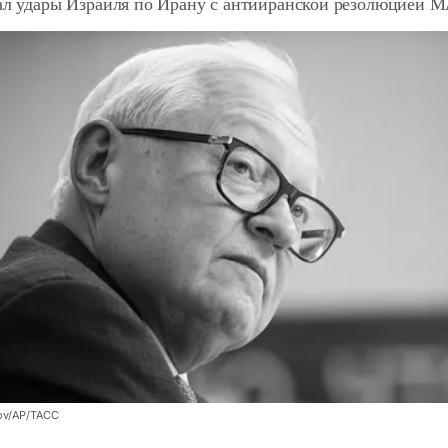
зал удары Израиля по Ирану с антииранской резолюцией
ov/AP/ТАСС