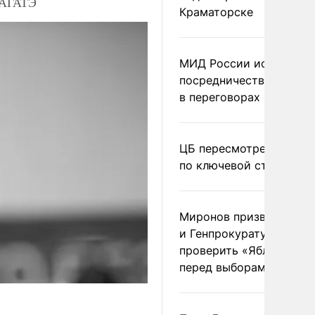
 МАГАТЭ
Краматорске
МИД России исключил
посредничество Герма
в переговорах по Украи
ЦБ пересмотрел прогно
по ключевой ставке
Миронов призвал Миню
и Генпрокуратуру
проверить «Яблоко»
перед выборами