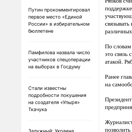
Рябков сч
поддержке
Путин прокомментировал
участвующ
первое место «Единой
связывать 
России» в избирательном
бюллетене
различных 
По словам
Памфилова назвала число
это связь
участников спецоперации
атакой. Ря
на выборах в Госдуму
Ранее гла
на самооб
Стали известны
подробности покушения
Президент
на создателя «Упыря»
предприня
Ткачука
Журналист
позволить
Залужный: Украина