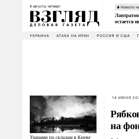
6 августа, четверг
Новость ч
Лантратов
остается н
УКРАИНА
АТАКА НА ИРАН
РОССИЯ И США
14 ИЮНЯ 202
Рябков
на фо
Ударами по складам в Киеве