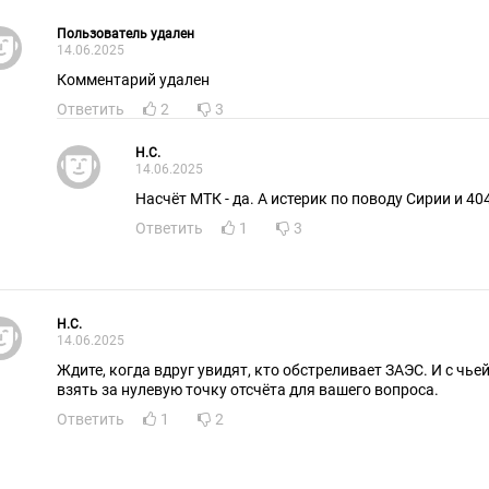
Пользователь удален
14.06.2025
Комментарий удален
Ответить
2
3
H.C.
14.06.2025
Насчёт МТК - да. А истерик по поводу Сирии и 40
Ответить
1
3
H.C.
14.06.2025
Ждите, когда вдруг увидят, кто обстреливает ЗАЭС. И с чье
взять за нулевую точку отсчёта для вашего вопроса.
Ответить
1
2