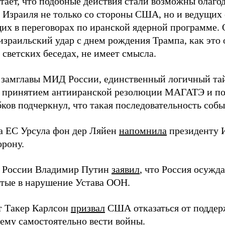
итает, что подобные действия стали возможны благо
 Израиля не только со стороны США, но и ведущих 
их в переговорах по иранской ядерной программе. 
израильский удар с днем рождения Трампа, как это 
светских беседах, не имеет смысла.
 замглавы МИД России, единственный логичный та
 с принятием антииранской резолюции МАГАТЭ и по
бков подчеркнул, что такая последовательность собы
ва ЕС Урсула фон дер Ляйен
напомнила
президенту И
орону.
 России Владимир Путин
заявил
, что Россия осужд
тые в нарушение Устава ООН.
 Такер Карлсон
призвал
США отказаться от поддер
 ему самостоятельно вести войны.