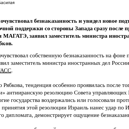
Басилая
очувствовал безнаказанность и увидел новое по
очной поддержки со стороны Запада сразу после
 МАГАТЭ, заявил заместитель министра иностр
бков.
очувствовал собственную безнаказанность на фоне 
аявил заместитель министра иностранных дел России
ТАСС
.
 Рябкова, тенденция особенно проявилась после тог
и» антииранскую резолюцию Совета управляющих
ногие государства воздержались или голосовали про
е принятия этой резолюции Израиль нанес удар по И
го дипломата, демонстрирует ощущение безнаказан