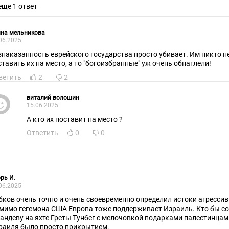
еще 1 ответ
ина мельникова
06.2025
знаказанность еврейского государства просто убивает. Им никто н
ставить их на место, а то "богоизбранные" уж очень обнаглели!
ветить
2
2
виталий волошин
15.06.2025
А кто их поставит на место ?
Ответить
0
0
рь И.
06.2025
бков очень точно и очень своевременно определил истоки агресси
мимо гегемона США Европа тоже поддерживает Израиль. Кто бы с
рандеву на яхте Греты Тунбег с мелочовкой подарками палестинцам
раиля было просто прикрытием.