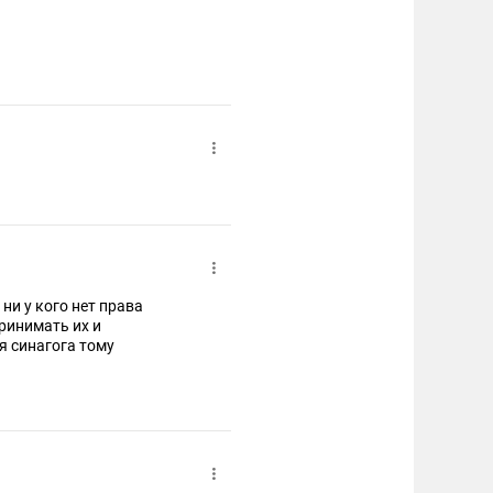
 ни у кого нет права
ринимать их и
я синагога тому