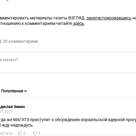
омментировать материалы газеты ВЗГЛЯД,
зарегистрировавшись
на
отношению к комментариям читайте
здесь
.
:
20
комментариев
адислав Зимин
06.2025
гда же МАГАТЭ приступит к обсуждению израильской ядерной пр
ё жду-недождусь.
ветить
4
2