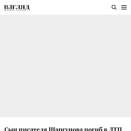
Сын писателя Шаргунова погиб в ДТП