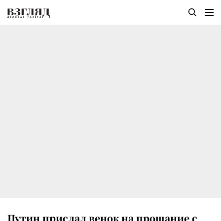
Путин прислал венок на прощание с