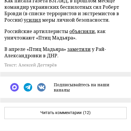
Как писала газета ВЗГЛЯД, в прошлом месяце
командир украинских беспилотных сил Роберт
Бровди (в списке террористов и экстремистов в
России)
усилил
меры личной безопасности.
Российские артиллеристы
объясняли
, как
уничтожают «Птиц Мадьяра».
В апреле «Птиц Мадьяра»
заметили
у Рай-
Александровки в ДНР.
Текст: Алексей Дегтярёв
Подписывайтесь на наши
каналы
Читать комментарии
(12)