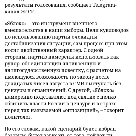
результаты голосования,
сообщает
Telegram-
канал ЭИСИ.
«Яблоко» – это инструмент внешнего
вмешательства в наши выборы. Цели кукловодов
по использованию партии очевидны –
дестабилизация ситуации, сам процесс при этом
носит двойственный характер. С одной
стороны, партию намерены использовать как
рупор, объединяющий антивоенную и
антигосударственную повестку, с расчетом на
имеющуюся возможность по закону после
двадцатых чисел августа в СМИ выступать без
цензуры и ограничений. С другой, «Яблоко»
намеренно подставляют под снятие с целью
обвинить власти России в цензуре и в страхе
перед так называемой «оппозицией», – говорит
политолог.
По его словам, какой сценарий будет избран
базовым, будет зависеть от того, дойдет ли