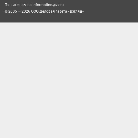
Пишите нам на
information@vz.ru
© 2005 — 2026 ООО Деловая газета «Взгляд»