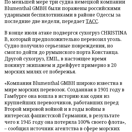
По меньшей мере три судна немецкой компании
Blumenthal GMBH были поражены российскими
ударными беспилотниками в районе Одессы за
последние две недели, передает
ТАСС
.
В конце июля атаке подвергся сухогруз CHRISTINA
B, который предположительно перевозил уголь.
Судно получило серьезные повреждения, но
смогло дойти до румынского порта Констанца.
Другой сухогруз, EMIL, в настоящее время
покинут экипажем и дрейфует примерно в 20
морских милях от побережья.
«Компания Blumenthal GMBH широко известна в
мире морских перевозок. Созданная в 1901 году в
Гамбурге она вошла в историю как один из
крупнейших перевозчиков, работавших перед
Второй мировой войной и в годы войны в
интересах фашистской Германии, в результате
чего к 1945 году она потеряла 100% своего флота»,
– сообщил источник агентства в сфере морских