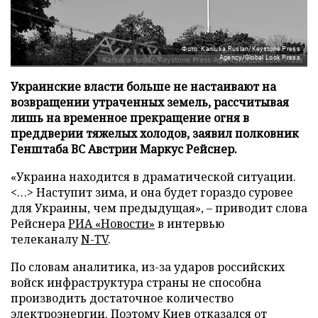
Фото: Kaniuka Ruslan/Keystone Press
Agency/Global Look Press
Украинские власти больше не настаивают на
возвращении утраченных земель, рассчитывая
лишь на временное прекращение огня в
преддверии тяжелых холодов, заявил полковник
Генштаба ВС Австрии Маркус Рейснер.
«Украина находится в драматической ситуации.
<…> Наступит зима, и она будет гораздо суровее
для Украины, чем предыдущая», – приводит слова
Рейснера
РИА «Новости»
в интервью
телеканалу
N-TV
.
По словам аналитика, из-за ударов российских
войск инфраструктура страны не способна
производить достаточное количество
электроэнергии. Поэтому Киев отказался от