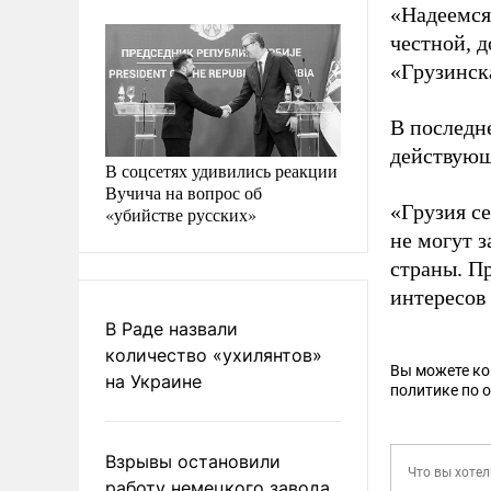
«Надеемся
честной, 
«Грузинск
В последне
действующ
В соцсетях удивились реакции
Вучича на вопрос об
«Грузия се
«убийстве русских»
не могут 
страны. П
интересов 
В Раде назвали
количество «ухилянтов»
Вы можете к
на Украине
политике по 
Взрывы остановили
работу немецкого завода