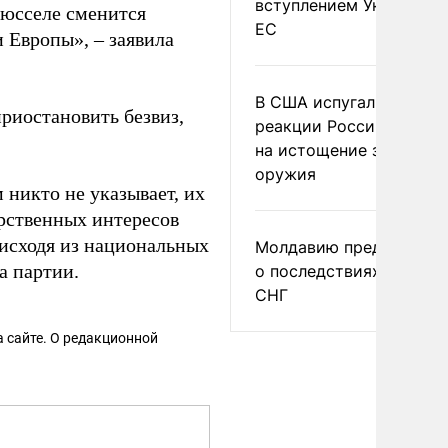
вступлением Украины в
рюсселе сменится
ЕС
 Европы», – заявила
В США испугались
приостановить безвиз,
реакции России и Кита
на истощение запасов
оружия
 никто не указывает, их
арственных интересов
 исходя из национальных
Молдавию предупреди
а партии.
о последствиях выхода
СНГ
 сайте. О редакционной