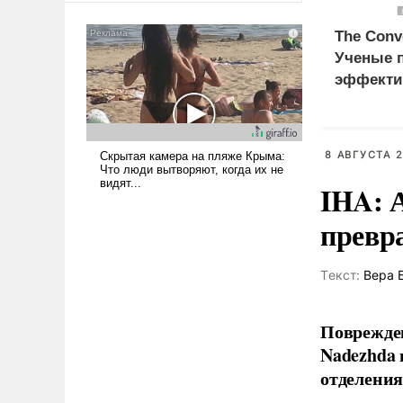
сложна и амбициозна. Однако
и ее реализация радикально
The Conv
поднимет наши боевые
Ученые 
возможности.
эффекти
витамина
рака
8 АВГУСТА 2
IHA: 
превр
Tекст:
Вера 
Поврежден
Nadezhda 
отделения