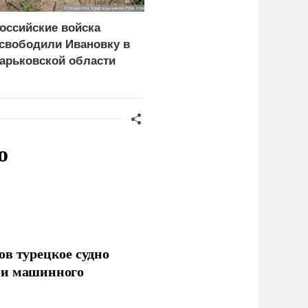
оссийские войска
МИД назвал
свободили Ивановку в
обоснованным
арьковской области
признание режима
Саакашвили виновным
в войне 2008 года
о
ов турецкое судно
 и машинного