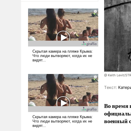
@ Keith Levit/ST
Tекст:
Катер
Во время 
официальн
военный с