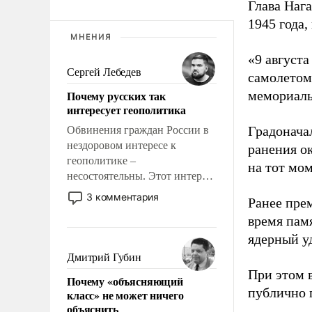
Глава Наг
1945 года,
МНЕНИЯ
«9 август
Сергей Лебедев
самолетом,
Почему русских так
мемориаль
интересует геополитика
Градоначал
Обвинения граждан России в
нездоровом интересе к
ранения ок
геополитике –
на тот мом
несостоятельны. Этот интерес
рационален и прагматичен. Он
3 комментария
Ранее пре
обусловлен тысячелетним
время пам
опытом выживания в крайне
непростых условиях и
ядерный уд
фундаментальным знанием,
Дмитрий Губин
что мировая политика имеет
При этом 
Почему «объясняющий
свойство заявляться на порог
публично п
класс» не может ничего
нашего дома.
объяснить