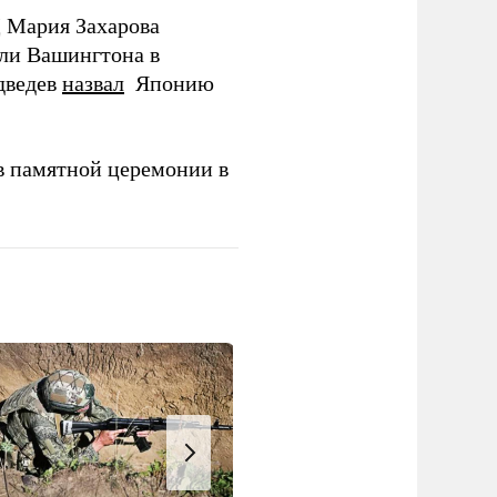
Д Мария Захарова
ли Вашингтона в
дведев
назвал
Японию
в памятной церемонии в