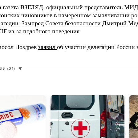
а газета ВЗГЛЯД, официальный представитель МИ
онских чиновников в намеренном замалчивании ро
рагедии. Зампред Совета безопасности Дмитрий Ме
IF из-за подобного поведения.
посол Ноздрев
заявил
об участии делегации России 
И (21)
▼