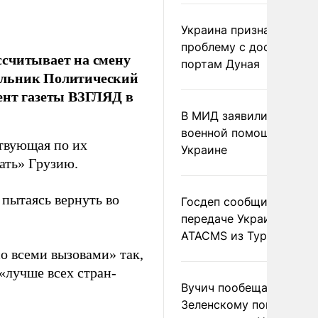
Украина признала
проблему с доступом к
ссчитывает на смену
портам Дуная
едельник Политический
ент газеты ВЗГЛЯД в
В МИД заявили о прямо
военной помощи Румы
ствующая по их
Украине
ать» Грузию.
 пытаясь вернуть во
Госдеп сообщил о
передаче Украине раке
ATACMS из Турции
о всеми вызовами» так,
«лучше всех стран-
Вучич пообещал
Зеленскому помочь со