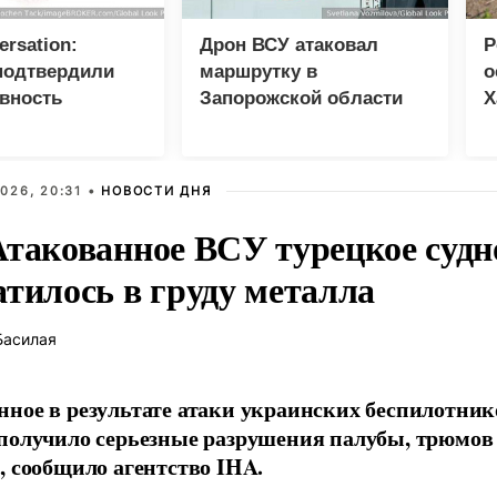
ersation:
Дрон ВСУ атаковал
Р
подтвердили
маршрутку в
о
вность
Запорожской области
Х
 C при лечении
026, 20:31 •
НОВОСТИ ДНЯ
Атакованное ВСУ турецкое судн
атилось в груду металла
Басилая
ное в результате атаки украинских беспилотник
получило серьезные разрушения палубы, трюмов
, сообщило агентство IHA.