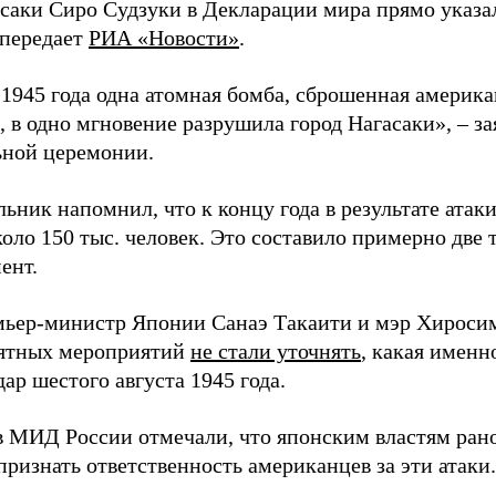
асаки Сиро Судзуки в Декларации мира прямо указа
 передает
РИА «Новости»
.
а 1945 года одна атомная бомба, сброшенная амери
 в одно мгновение разрушила город Нагасаки», – з
ной церемонии.
ьник напомнил, что к концу года в результате ата
оло 150 тыс. человек. Это составило примерно две 
ент.
мьер-министр Японии Санаэ Такаити и мэр Хироси
ятных мероприятий
не стали уточнять
, какая именн
ар шестого августа 1945 года.
в МИД России отмечали, что японским властям рано
ризнать ответственность американцев за эти атаки.