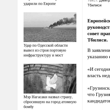
Tекст:
Дмитр
ударили по Европе
Тбилиси
Европейск
руководст
совет пра
Тбилиси.
Удар по Одесской области
вывел из строя портовую
В заявлен
инфраструктуру и мост
указанию 
«И сегодн
власть нед
«Грузинск
что Грузия
Мэр Нагасаки назвал страну,
кандидато
сбросившую на город атомную
бомбу