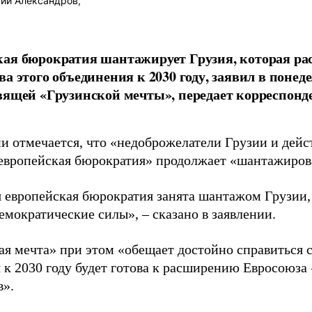
ий Александров,
ая бюрократия шантажирует Грузия, которая ра
ва этого объединения к 2030 году, заявил в пон
вящей «Грузинской мечты», передает корреспонд
ии отмечается, что «недоброжелатели Грузии и дей
европейская бюрократия» продолжает «шантажиров
я европейская бюрократия занята шантажом Грузии,
емократические силы», – сказано в заявлении.
ая мечта» при этом «обещает достойно справиться с
 к 2030 году будет готова к расширению Евросоюза 
в».