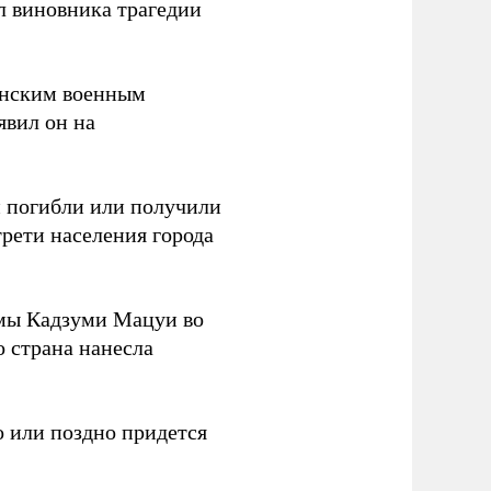
л виновника трагедии
канским военным
аявил он на
ки погибли или получили
трети населения города
мы Кадзуми Мацуи во
о страна нанесла
 или поздно придется