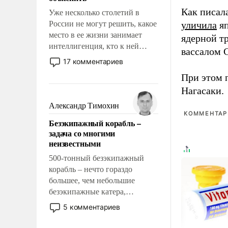
Как писал
Уже несколько столетий в
России не могут решить, какое
уличила
яп
место в ее жизни занимает
ядерной т
интеллигенция, кто к ней
вассалом C
принадлежит, а кого из нее
17 комментариев
исключили с правом
При этом 
восстановления и без оного. И
Нагасаки.
чем она отличается от просто
образованных людей. Иногда
Александр Тимохин
казалось, что эти вопросы
КОММЕНТАРИ
Безэкипажный корабль –
решены раз и навсегда, но –
задача со многими
нет, не решены.
неизвестными
500-тонный безэкипажный
корабль – нечто гораздо
большее, чем небольшие
безэкипажные катера,
применение которых уже
5 комментариев
стало обыденностью. Задача по
созданию такого корабля очень