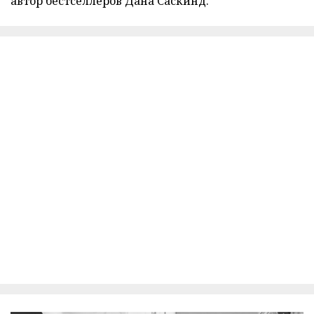
автор бестселлеров Дана Саскинд.