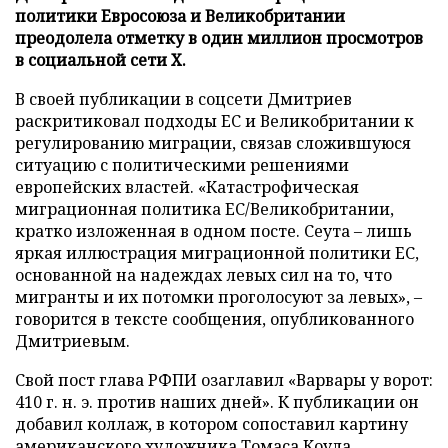
политики Евросоюза и Великобритании
преодолела отметку в один миллион просмотров
в социальной сети X.
В своей публикации в соцсети Дмитриев
раскритиковал подходы ЕС и Великобритании к
регулированию миграции, связав сложившуюся
ситуацию с политическими решениями
европейских властей. «Катастрофическая
миграционная политика ЕС/Великобритании,
кратко изложенная в одном посте. Сеута – лишь
яркая иллюстрация миграционной политики ЕС,
основанной на надеждах левых сил на то, что
мигранты и их потомки проголосуют за левых», –
говорится в тексте сообщения, опубликованного
Дмитриевым.
Свой пост глава РФПИ озаглавил «Варвары у ворот:
410 г. н. э. против наших дней». К публикации он
добавил коллаж, в котором сопоставил картину
американского художника Томаса Коула