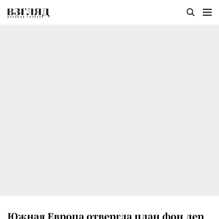
Южная Европа отвергла план фон дер