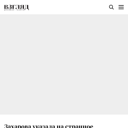
Захарова указала на странное