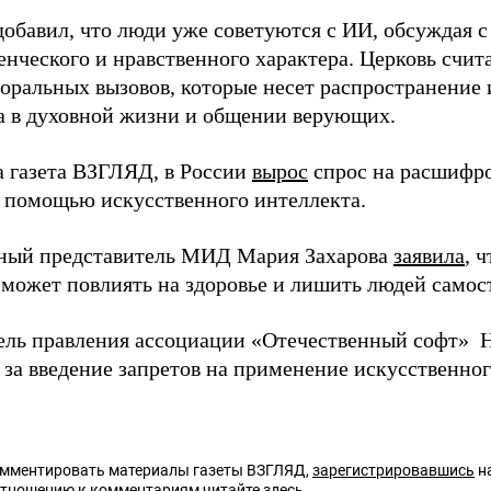
добавил, что люди уже советуются с ИИ, обсуждая 
енческого и нравственного характера. Церковь счи
моральных вызовов, которые несет распространение
а в духовной жизни и общении верующих.
а газета ВЗГЛЯД, в России
вырос
спрос на расшифр
с помощью искусственного интеллекта.
ный представитель МИД Мария Захарова
заявила
, 
 может повлиять на здоровье и лишить людей само
ель правления ассоциации «Отечественный софт» Н
за введение запретов на применение искусственног
омментировать материалы газеты ВЗГЛЯД,
зарегистрировавшись
на
отношению к комментариям читайте
здесь
.