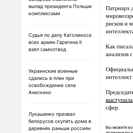
выпад президента Польши
Патриарх 
комплексами
мировоззр
рисков и 
интеллект
Судья по делу Католикоса
всех армян Гарегина II
Как писал
взял самоотвод
анализов 
Официаль
Украинские военные
интеллект
сдались в плен при
освобождении села
Председат
Анискино
выступила
сфер.
Лукашенко призвал
белорусов скупать дома в
Вы можете к
деревнях раньше россиян
политике по 