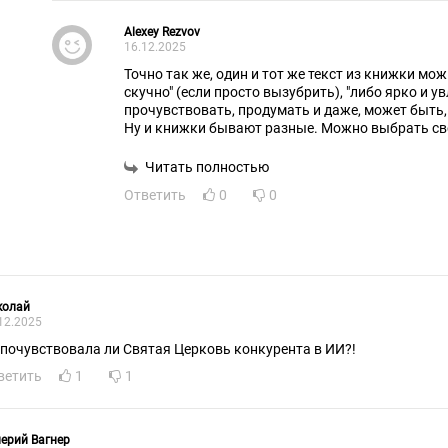
Alexey Rezvov
16.12.2025
Точно так же, один и тот же текст из книжки мо
скучно" (если просто вызубрить), "либо ярко и у
прочувствовать, продумать и даже, может быть,
Ну и книжки бывают разные. Можно выбрать св
Читать полностью
Ответить
0
0
колай
12.2025
 почувствовала ли Святая Церковь конкурента в ИИ?!
ветить
1
1
ерий Вагнер