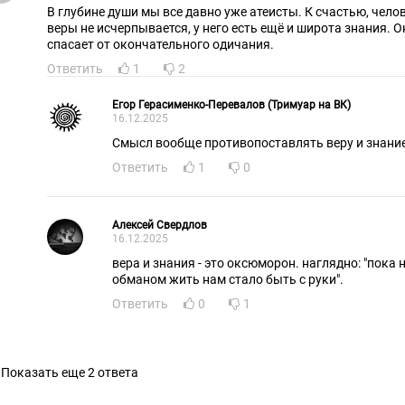
В глубине души мы все давно уже атеисты. К счастью, чело
веры не исчерпывается, у него есть ещё и широта знания. О
спасает от окончательного одичания.
Ответить
1
2
Егор Герасименко-Перевалов (Тримуар на ВК)
16.12.2025
Смысл вообще противопоставлять веру и знание.
Ответить
1
0
Алексей Свердлов
16.12.2025
вера и знания - это оксюморон. наглядно: "пока н
обманом жить нам стало быть с руки".
Ответить
0
1
Показать еще 2 ответа