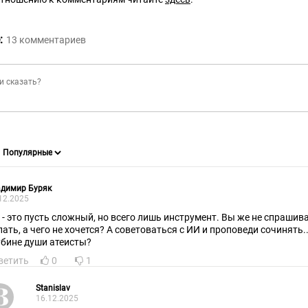
:
13
комментариев
адимир Буряк
12.2025
 - это пусть сложный, но всего лишь инструмент. Вы же не спрашивае
пать, а чего не хочется? А советоваться с ИИ и проповеди сочинять.
убине души атеисты?
ветить
0
1
Stanislav
16.12.2025