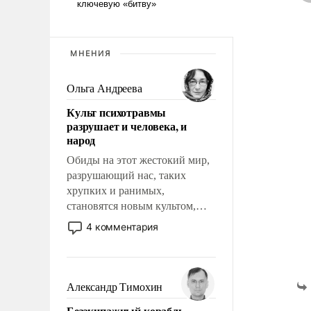
МНЕНИЯ
Ольга Андреева
Культ психотравмы
разрушает и человека, и
народ
Обиды на этот жестокий мир,
разрушающий нас, таких
хрупких и ранимых,
становятся новым культом,
постепенно вытесняя и
4 комментария
отменяя традиционное
требование к человеку – быть
мужественным и твердым под
ударами судьбы, брать на себя
Александр Тимохин
ответственность, помогать
Безэкипажный корабль –