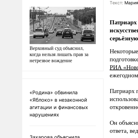
Tекст:
Мария
Патриарх 
искусстве
серьёзную
Верховный суд объяснил,
Некоторые
когда нельзя лишать прав за
подготовке
нетрезвое вождение
РИА «Нов
ежегодном
Патриарх 
«Родина» обвинила
использов
«Яблоко» в незаконной
откровенн
агитации и финансовых
нарушениях
Он объясн
ответа, в
Захарова объяснила