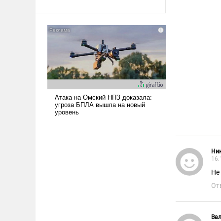
Ираном опустошила
американские арсеналы.
Сложившаяся ситуация
означает многолетний период
уязвимости США, например,
перед Китаем.
Ни
16.
Не
От
Вал