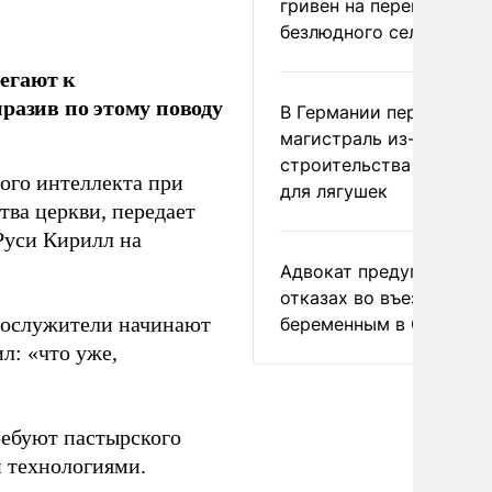
гривен на переименова
безлюдного села
егают к
разив по этому поводу
В Германии перекрыли
магистраль из-за
строительства тоннеле
ого интеллекта при
для лягушек
тва церкви, передает
 Руси Кирилл на
Адвокат предупредил о
отказах во въезде
ннослужители начинают
беременным в США
л: «что уже,
ребуют пастырского
и технологиями.