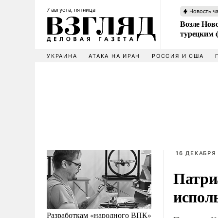
7 августа, пятница
Новость ч
Возле Ново
турецким 
УКРАИНА
АТАКА НА ИРАН
РОССИЯ И США
16 ДЕКАБРЯ 
Патриа
испол
Разработкам «народного ВПК»