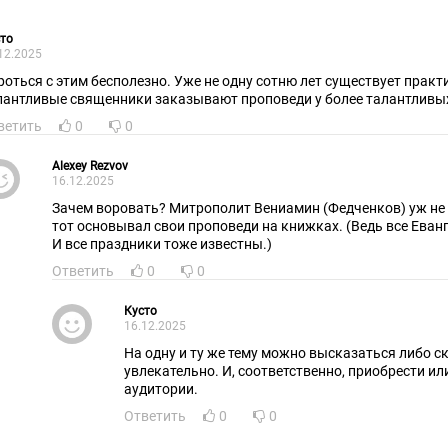
то
12.2025
 с этим бесполезно. Уже не одну сотню лет существует практика, когда менее
лантливые священники заказывают проповеди у более талантливых
ветить
0
0
Alexey Rezvov
16.12.2025
Зачем воровать? Митрополит Вениамин (Федченков) уж не 
тот основывал свои проповеди на книжках. (Ведь все Еван
И все праздники тоже известны.)
Ответить
0
0
Кусто
16.12.2025
На одну и ту же тему можно высказаться либо скучно, либо
увлекательно. И, соответственно, приобрести или потерять авторитет
аудитории.
Ответить
0
0