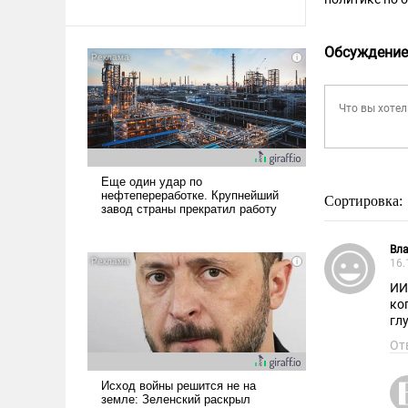
Обсуждение
Сортировка:
Вл
16.
ИИ
ко
гл
От