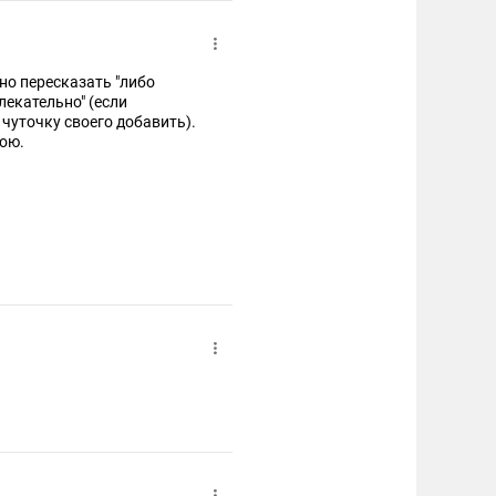
жно пересказать "либо
влекательно" (если
 чуточку своего добавить).
ою.