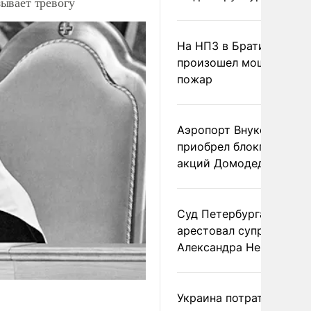
ывает тревогу
На НПЗ в Братиславе
произошел мощный
пожар
Аэропорт Внуково
приобрел блокпакет
акций Домодедово
Суд Петербурга заочно
арестовал супругу
Александра Невзорова
Украина потратила 1 мл