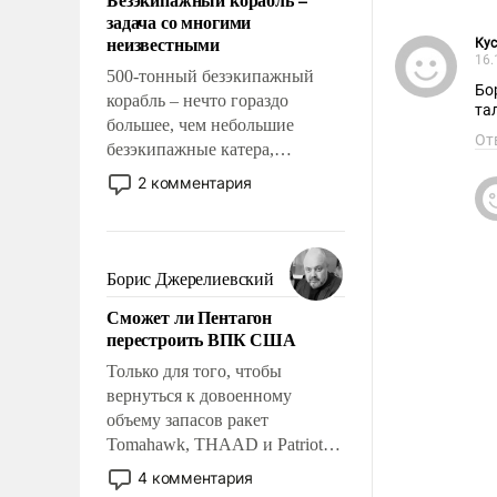
слабым, идти вперед и
задача со многими
адаптироваться.
неизвестными
Кус
16.
500-тонный безэкипажный
Бороться
корабль – нечто гораздо
та
большее, чем небольшие
От
безэкипажные катера,
применение которых уже
2 комментария
стало обыденностью. Задача по
созданию такого корабля очень
сложна и амбициозна. Однако
и ее реализация радикально
Борис Джерелиевский
поднимет наши боевые
Сможет ли Пентагон
возможности.
перестроить ВПК США
Только для того, чтобы
вернуться к довоенному
объему запасов ракет
Tomahawk, THAAD и Patriot
США потребуется более трех
4 комментария
лет. Даже небольшая война с