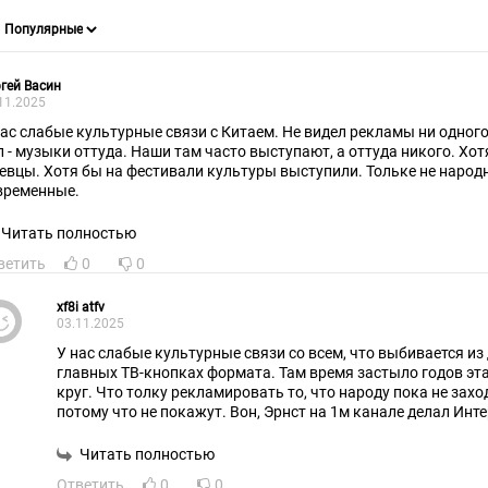
гей Васин
11.2025
нас слабые культурные связи с Китаем. Не видел рекламы ни одног
п - музыки оттуда. Наши там часто выступают, а оттуда никого. Хо
певцы. Хотя бы на фестивали культуры выступили. Тольке не народ
временные.
Читать полностью
ветить
0
0
xf8i atfv
03.11.2025
У нас слабые культурные связи со всем, что выбивается и
главных ТВ-кнопках формата. Там время застыло годов эта
круг. Что толку рекламировать то, что народу пока не заходи
потому что не покажут. Вон, Эрнст на 1м канале делал Инт
получилась та же балалайка, что и Евровидение, вид сбоку. 
бывает.
Читать полностью
А в своих нишах для любителей всё существует, и классиче
Ответить
0
0