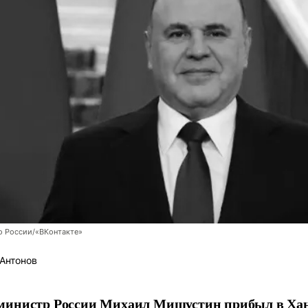
о России/«ВКонтакте»
Антонов
министр России Михаил Мишустин прибыл в Хан