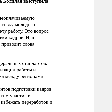
ла Болилая выступила
 неоплачиваемую
готовку молодого
ту работу. Это вопрос
ки кадров. И, в
– приводит слова
еральных стандартов.
низации работы и
ия между регионами.
ентов подготовки кадров
этом участие в
избежать переработок и