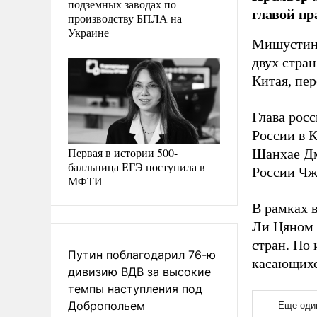
подземных заводах по
главой пр
производству БПЛА на
Украине
Мишустин 
двух стра
Китая, пе
Глава рос
России в 
Первая в истории 500-
Шанхае Дм
балльница ЕГЭ поступила в
России Чж
МФТИ
В рамках 
Ли Цяном с
стран. По
Путин поблагодарил 76-ю
касающихс
дивизию ВДВ за высокие
темпы наступления под
Добропольем