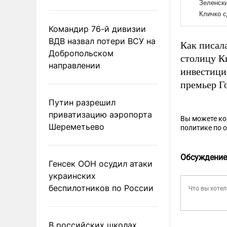
Командир 76-й дивизии
ВДВ назвал потери ВСУ на
Как писал
Добропольском
столицу К
направлении
инвестици
премьер Г
Путин разрешил
приватизацию аэропорта
Вы можете к
Шереметьево
политике по 
Обсуждение
Генсек ООН осудил атаки
украинских
беспилотников по России
В российских школах