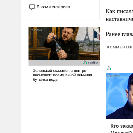
двигаемся по пути
9 комментариев
Как писал
революционных изменений.
То, что несколько лет назад
наставнич
было образом для
псевдонаучной фантастики,
Ранее глав
стало всерьез обсуждаемой
идеей.
КОММЕНТАРИ
Кто зака