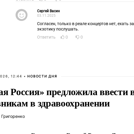
рока, и зарубежные веяния.
Сергей Васин
03.11.2025
Согласен, только в реале концертов нет, ехать з
экзотику послушать.
Ответить
0
0
026, 12:44 •
НОВОСТИ ДНЯ
ая Россия» предложила ввести
вникам в здравоохранении
 Григоренко