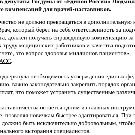
в депутаты Госдумы от «Единой России» Людми
ие компенсаций для врачей-наставников.
чество не должно превращаться в дополнительную
Врач, который берет на себя ответственность за под
та, должен получать справедливую компенсацию за э
 труду медицинских работников и качества подготов
чете, это вопрос здоровья миллионов пациентов», 
АСС
.
одчеркнула необходимость утверждения единых фед
нию, важно законодательно закрепить порядок орга
ыплат, что поможет устранить существенные различ
наставничества остается одним из главных инструм
, позволяя новичкам быстрее адаптироваться. При 
 должно быть исключительно добровольным, чтобы 
нального выгорания специалистов.