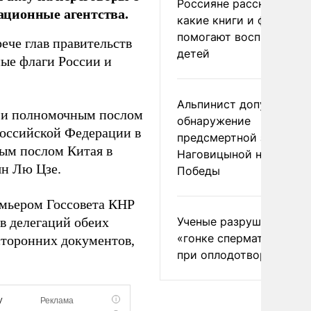
Россияне рассказали,
ационные агентства.
какие книги и фильмы
помогают воспитывать
ече глав правительств
детей
ные флаги России и
Альпинист допустил
м и полномочным послом
обнаружение
Российской Федерации в
предсмертной записки
ым послом Китая в
Наговицыной на пике
н Лю Цзе.
Победы
емьером Госсовета КНР
Ученые разрушили миф
ов делегаций обеих
«гонке сперматозоидов
сторонних документов,
при оплодотворении