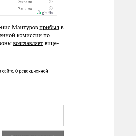
Денис Мантуров
прибыл
в
венной комиссии по
ороны
возглавляет
вице-
 сайте. О редакционной