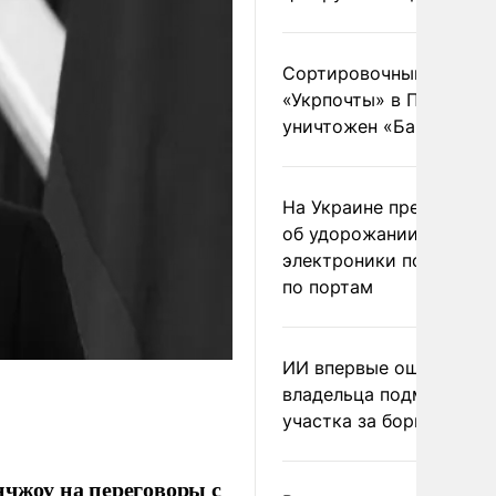
Сортировочный пункт
«Укрпочты» в Павлогра
уничтожен «Бандероль
На Украине предупреди
об удорожании китайс
электроники после уда
по портам
ИИ впервые оштрафова
владельца подмосковн
участка за борщевик
чжоу на переговоры с