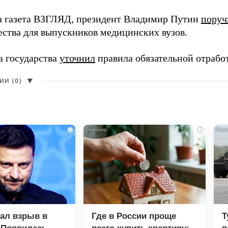
а газета ВЗГЛЯД, президент Владимир Путин
поруч
ества для выпускников медицинских вузов.
а государства
уточнил
правила обязательной отрабо
И (0)
▼
i
i
зал взрыв в
Где в России проще
Т