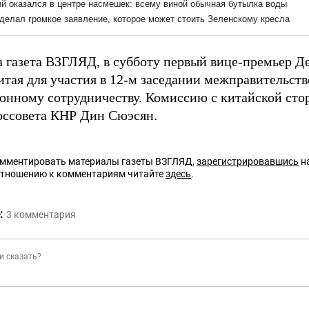
а газета ВЗГЛЯД, в субботу первый вице-премьер 
итая для участия в 12-м заседании межправительст
онному сотрудничеству. Комиссию с китайской ст
оссовета КНР Дин Сюэсян.
омментировать материалы газеты ВЗГЛЯД,
зарегистрировавшись
на
отношению к комментариям читайте
здесь
.
:
3
комментария