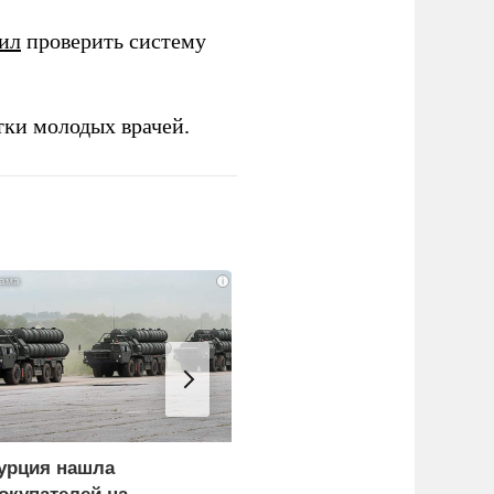
ил
проверить систему
тки молодых врачей.
i
урция нашла
Пощечина всей системе