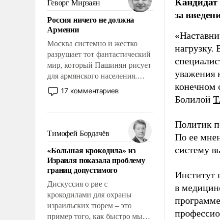
Кандидат 
Геворг Мирзаян
означает многолетний период
за введен
Россия ничего не должна
уязвимости США, например,
Армении
перед Китаем.
«Наставни
Москва системно и жестко
нагрузку. 
разрушает тот фантастический
специалис
мир, который Пашинян рисует
уважения к
для армянского населения.
конечном с
Мир, где политические
17 комментариев
прожекты будут безусловно
Болилой
Т
оплачиваться за счет
российских
Политик п
налогоплательщиков и где
Тимофей Бордачёв
По ее мне
Еревану за свои поступки не
«Большая крокодила» из
систему в
нужно отвечать.
Израиля показала проблему
границ допустимого
Институт 
Дискуссия о рве с
в медицине
крокодилами для охраны
программе
израильских тюрем – это
профессио
пример того, как быстро мы