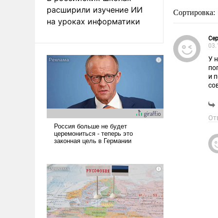
расширили изучение ИИ
Сортировка:
на уроках информатики
Сер
03.
У 
по
и 
со
От