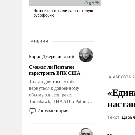
МНЕНИЯ
Борис Джерелиевский
Сможет ли Пентагон
перестроить ВПК США
6 АВГУСТА 2
Только для того, чтобы
«Един
вернуться к довоенному
объему запасов ракет
наста
Tomahawk, THAAD и Patriot
США потребуется более трех
2 комментария
лет. Даже небольшая война с
Tекст:
Дарья
Ираном опустошила
американские арсеналы.
Сложившаяся ситуация