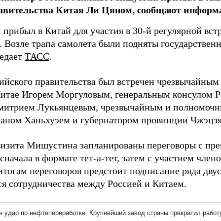
авительства Китая Ли Цяном, сообщают информ
прибыл в Китай для участия в 30-й регулярной встр
н. Возле трапа самолета были подняты государствен
редает
ТАСС
.
сийского правительства был встречен чрезвычайны
Китае Игорем Моргуловым, генеральным консулом 
итрием Лукьянцевым, чрезвычайным и полномочн
аном Ханьхуэем и губернатором провинции Чжэцзя
визита Мишустина запланированы переговоры с пр
начала в формате тет-а-тет, затем с участием член
 итогам переговоров предстоит подписание ряда дву
я сотрудничества между Россией и Китаем.