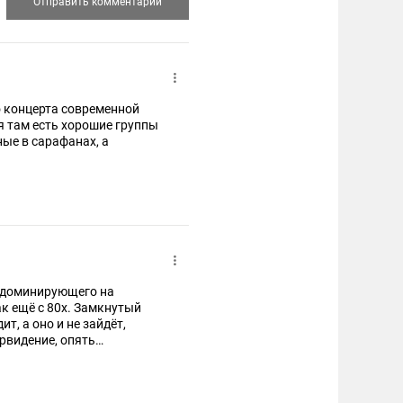
о концерта современной
тя там есть хорошие группы
ные в сарафанах, а
з доминирующего на
к ещё с 80х. Замкнутый
т, а оно и не зайдёт,
ервидение, опять
А на ТВ по-другому и не
ская музыка, и остатки