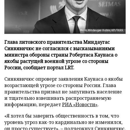
Фото: Mindaugas Kulbis/AP/TASS
Глава литовского правительства Миндаугас
Синкявичюс не согласился с высказываниями
министра обороны страны Робертаса Каунаса о
якобы растущей военной угрозе со стороны
России, сообщает портал LRT.
Синкявичюс опроверг заявления Каунаса о якобы
возрастающей угрозе со стороны России. Глава
правительства призвал не запугивать население
и тщательно взвешивать распространяемую
информацию, передает
РИА «Новости»
.
«Я хотел бы заверить общественность в том, что
уровень угроз как-то кардинально не изменился,
он просто существует», – подчеркнул Синкявичюс.