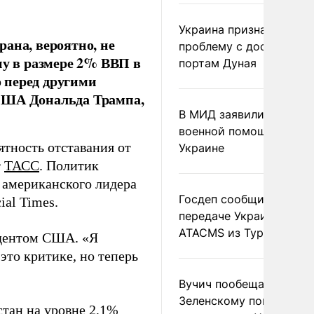
Украина признала
ана, вероятно, не
проблему с доступом к
ну в размере 2% ВВП в
портам Дуная
о перед другими
 США Дональда Трампа,
В МИД заявили о прямо
военной помощи Румы
ятность отставания от
Украине
т
ТАСС
. Политик
 американского лидера
Госдеп сообщил о
ial Times.
передаче Украине раке
ATACMS из Турции
идентом США. «Я
это критике, но теперь
Вучич пообещал
Зеленскому помочь со
стан на уровне 2,1%