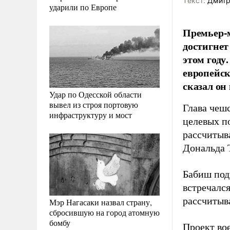
Tекст:
Дмитр
ударили по Европе
Премьер-м
достигнет
этом году
европейск
сказал он 
Удар по Одесской области
вывел из строя портовую
Глава чеш
инфраструктуру и мост
целевых п
рассчитыв
Дональда Т
Бабиш под
встречался
рассчитыв
Мэр Нагасаки назвал страну,
сбросившую на город атомную
бомбу
Проект во