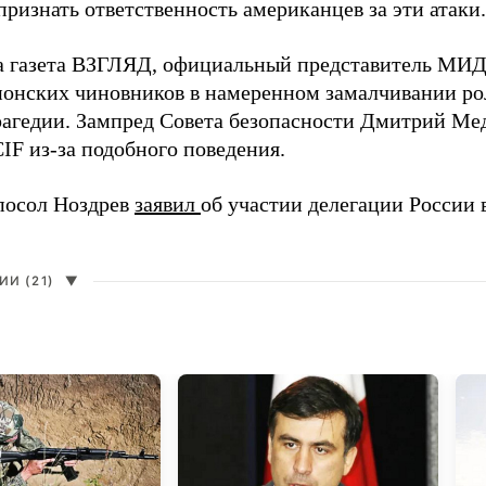
ризнать ответственность американцев за эти атаки.
а газета ВЗГЛЯД, официальный представитель МИ
онских чиновников в намеренном замалчивании ро
рагедии. Зампред Совета безопасности Дмитрий Ме
IF из-за подобного поведения.
посол Ноздрев
заявил
об участии делегации России 
И (21)
▼