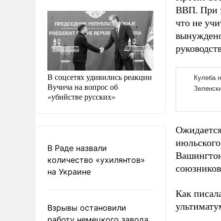
ВВП. При 
что не уч
вынуждено
руководств
В соцсетях удивились реакции
Вучича на вопрос об
«убийстве русских»
Ожидается
июльского
В Раде назвали
Вашингтон
количество «ухилянтов»
союзников
на Украине
Как писал
ультимату
Взрывы остановили
работу немецкого завода