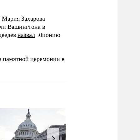
Д Мария Захарова
ли Вашингтона в
дведев
назвал
Японию
в памятной церемонии в