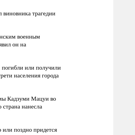
л виновника трагедии
канским военным
аявил он на
ки погибли или получили
трети населения города
мы Кадзуми Мацуи во
о страна нанесла
 или поздно придется