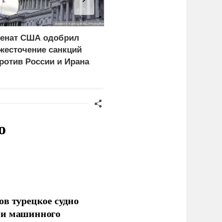
енат США одобрил
На Украине заявили об
жесточение санкций
уничтожении 1 млн кв.
ротив России и Ирана
метров складов
о
ов турецкое судно
 и машинного