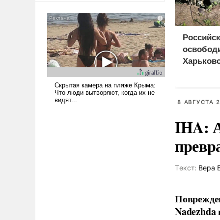
сложна и амбициозна. Однако
и ее реализация радикально
поднимет наши боевые
Российск
возможности.
освобод
Харьковс
8 АВГУСТА 2
IHA: 
превр
Tекст:
Вера 
Поврежден
Nadezhda 