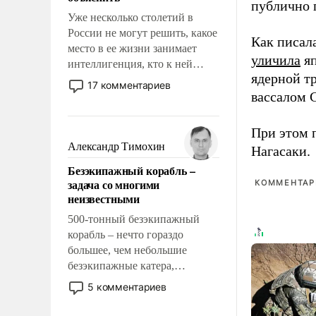
публично п
Уже несколько столетий в
России не могут решить, какое
Как писал
место в ее жизни занимает
уличила
яп
интеллигенция, кто к ней
ядерной т
принадлежит, а кого из нее
17 комментариев
исключили с правом
вассалом C
восстановления и без оного. И
чем она отличается от просто
При этом 
образованных людей. Иногда
Александр Тимохин
Нагасаки.
казалось, что эти вопросы
Безэкипажный корабль –
решены раз и навсегда, но –
задача со многими
КОММЕНТАРИ
нет, не решены.
неизвестными
500-тонный безэкипажный
корабль – нечто гораздо
большее, чем небольшие
безэкипажные катера,
применение которых уже
5 комментариев
стало обыденностью. Задача по
созданию такого корабля очень