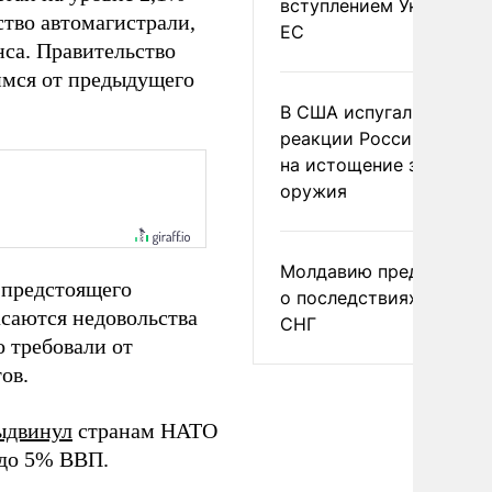
вступлением Украины в
тво автомагистрали,
ЕС
нса. Правительство
имся от предыдущего
В США испугались
реакции России и Кита
на истощение запасов
оружия
Молдавию предупреди
 предстоящего
о последствиях выхода
асаются недовольства
СНГ
 требовали от
ов.
ыдвинул
странам НАТО
 до 5% ВВП.