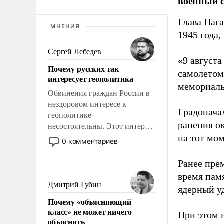
военный с
Глава Наг
МНЕНИЯ
1945 года,
Сергей Лебедев
«9 август
Почему русских так
самолетом,
интересует геополитика
мемориаль
Обвинения граждан России в
нездоровом интересе к
Градоначал
геополитике –
ранения ок
несостоятельны. Этот интерес
на тот мом
рационален и прагматичен. Он
0 комментариев
обусловлен тысячелетним
опытом выживания в крайне
Ранее пре
непростых условиях и
время пам
фундаментальным знанием,
Дмитрий Губин
ядерный уд
что мировая политика имеет
Почему «объясняющий
свойство заявляться на порог
класс» не может ничего
При этом 
нашего дома.
объяснить