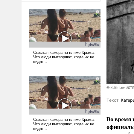
@ Keith Levit/ST
Tекст:
Катер
Во время 
официальн