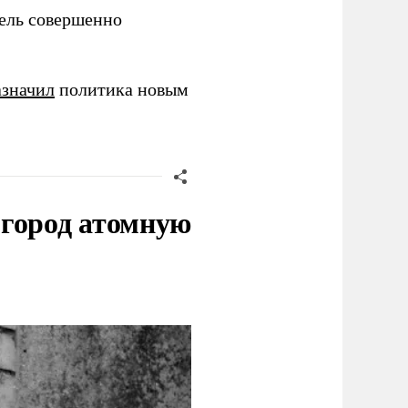
ель совершенно
азначил
политика новым
 город атомную