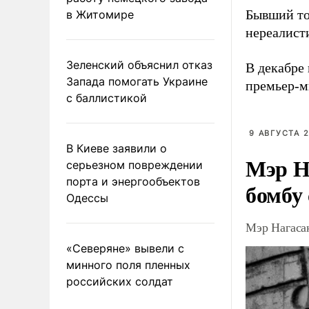
Бывший то
в Житомире
нереалист
Зеленский объяснил отказ
В декабре
Запада помогать Украине
премьер-м
с баллистикой
9 АВГУСТА 2
В Киеве заявили о
Мэр Н
серьезном повреждении
порта и энергообъектов
бомбу
Одессы
Мэр Нагаса
«Северяне» вывели с
минного поля пленных
российских солдат