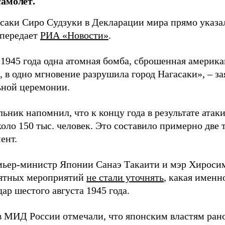
амолет.
асаки Сиро Судзуки в Декларации мира прямо указа
 передает
РИА «Новости»
.
а 1945 года одна атомная бомба, сброшенная амери
 в одно мгновение разрушила город Нагасаки», – з
ной церемонии.
ьник напомнил, что к концу года в результате ата
оло 150 тыс. человек. Это составило примерно две 
ент.
мьер-министр Японии Санаэ Такаити и мэр Хироси
ятных мероприятий
не стали уточнять
, какая именн
ар шестого августа 1945 года.
в МИД России отмечали, что японским властям рано