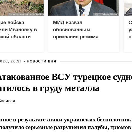
ие войска
МИД назвал
С
или Ивановку в
обоснованным
у
кой области
признание режима
п
Саакашвили виновным
в войне 2008 года
026, 20:31 •
НОВОСТИ ДНЯ
Атакованное ВСУ турецкое судн
атилось в груду металла
Басилая
ное в результате атаки украинских беспилотник
получило серьезные разрушения палубы, трюмов