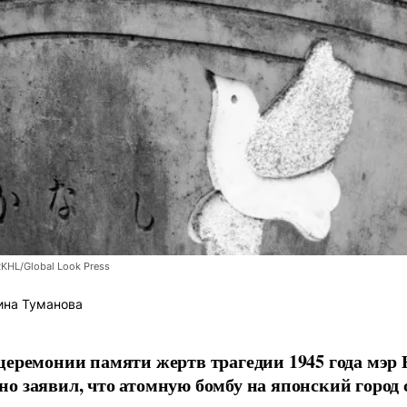
RKHL/Global Look Press
ина Туманова
церемонии памяти жертв трагедии 1945 года мэр
о заявил, что атомную бомбу на японский город