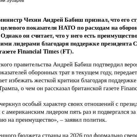
ий Зубарев
инистр Чехии Андрей Бабиш признал, что его стр
 целевого показателя НАТО по расходам на оборо
. Однако он считает, что у него есть преимуществ
ими лидерами благодаря поддержке президента
газете Financial Times (FT).
ского правительства Андрей Бабиш подтвердил веро
оказателей оборонных трат в текущем году, передае
ает избежать жесткой критики благодаря поддержке
рампа, о чем он рассказал британской газете Financ
черкнул особый характер своих отношений с през
 с американским лидером пять раз и подвергался за 
аю на преимущество», – заявил политик.
енного бюджета страны на 2026 год формально свер