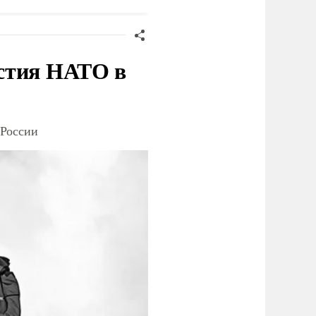
стия НАТО в
 России