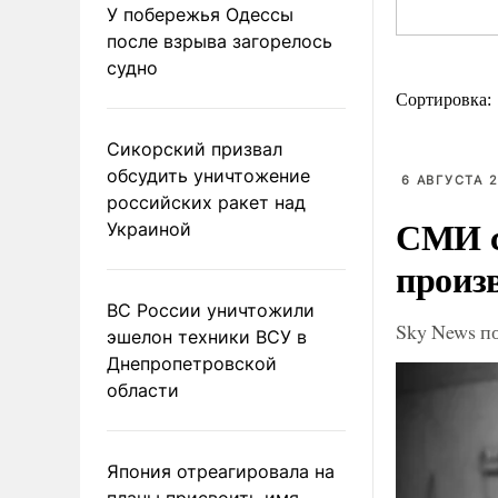
У побережья Одессы
после взрыва загорелось
судно
Сортировка:
Сикорский призвал
обсудить уничтожение
6 АВГУСТА 2
российских ракет над
СМИ с
Украиной
произ
ВС России уничтожили
Sky News п
эшелон техники ВСУ в
Днепропетровской
области
Япония отреагировала на
планы присвоить имя