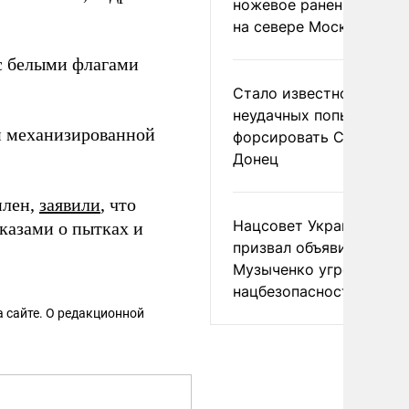
ножевое ранение в дра
на севере Москвы
 белыми флагами
Стало известно о
неудачных попытках ВС
й механизированной
форсировать Северски
Донец
плен,
заявили
, что
Нацсовет Украины по Т
казами о пытках и
призвал объявить
Музыченко угрозой
нацбезопасности
 сайте. О редакционной