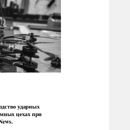
одство ударных
емных цехах при
News.