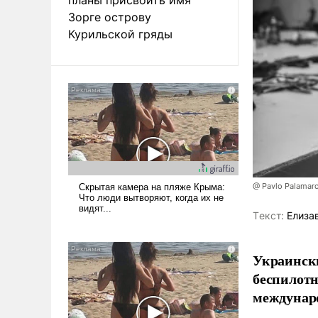
Зорге острову
Курильской гряды
@ Pavlo Palamar
Tекст:
Елиза
Украински
беспилотн
междунаро