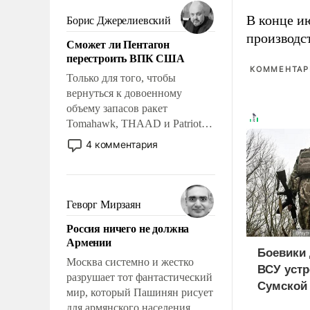
мужественным и твердым под
ударами судьбы, брать на себя
В конце и
Борис Джерелиевский
ответственность, помогать
производс
Сможет ли Пентагон
слабым, идти вперед и
перестроить ВПК США
адаптироваться.
КОММЕНТАРИ
Только для того, чтобы
вернуться к довоенному
объему запасов ракет
Tomahawk, THAAD и Patriot
США потребуется более трех
4 комментария
лет. Даже небольшая война с
Ираном опустошила
американские арсеналы.
Сложившаяся ситуация
Геворг Мирзаян
означает многолетний период
Россия ничего не должна
уязвимости США, например,
Армении
перед Китаем.
Боевики 
Москва системно и жестко
ВСУ устр
разрушает тот фантастический
Сумской 
мир, который Пашинян рисует
дезертир
для армянского населения.