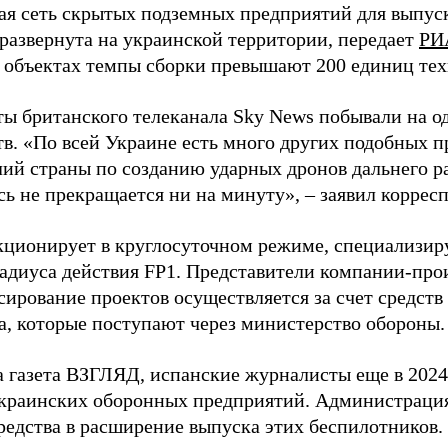
я сеть скрытых подземных предприятий для выпус
 развернута на украинской территории, передает
РИ
 объектах темпы сборки превышают 200 единиц тех
ы британского телеканала Sky News побывали на о
в. «По всей Украине есть много других подобных п
лий страны по созданию ударных дронов дальнего ра
сь не прекращается ни на минуту», – заявил корре
кционирует в круглосуточном режиме, специализир
радиуса действия FP1. Представители компании-про
сирование проектов осуществляется за счет средст
а, которые поступают через министерство обороны.
а газета ВЗГЛЯД, испанские журналисты еще в 2024
краинских оборонных предприятий. Администрац
редства в расширение выпуска этих беспилотников.