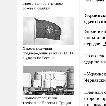
Tекст:
Денис
ответственность за свою
роковую ошибку
Украински
сдачи в п
Украински
попыталис
передает
Р
Хакеры получили
подтверждение участия НАТО
По его сло
в ударах по России
удар по ма
«Украински
Чернявски
Пленный с
Экономист объяснил
стороне п
требование Европы к Турции
информаци