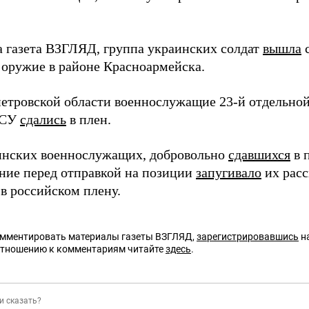
а газета ВЗГЛЯД, группа украинских солдат
вышла
с
оружие в районе Красноармейска.
етровской области военнослужащие 23-й отдельно
ВСУ
сдались
в плен.
инских военнослужащих, добровольно
сдавшихся
в 
ние перед отправкой на позиции
запугивало
их расс
 в российском плену.
омментировать материалы газеты ВЗГЛЯД,
зарегистрировавшись
на
отношению к комментариям читайте
здесь
.