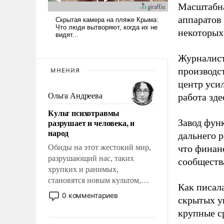
Масштабна
аппаратов
некоторых
Журналист
производст
МНЕНИЯ
центр уси
Ольга Андреева
работа зде
Культ психотравмы
разрушает и человека, и
Завод фун
народ
дальнего 
Обиды на этот жестокий мир,
что финан
разрушающий нас, таких
сообществ
хрупких и ранимых,
становятся новым культом,
Как писал
постепенно вытесняя и
0 комментариев
скрытых у
отменяя традиционное
крупные с
требование к человеку – быть