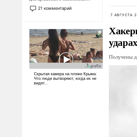
Мир, где политические
21 комментарий
прожекты будут безусловно
7 АВГУСТА 2
оплачиваться за счет
российских
Хакер
налогоплательщиков и где
ударах
Еревану за свои поступки не
нужно отвечать.
Получены д