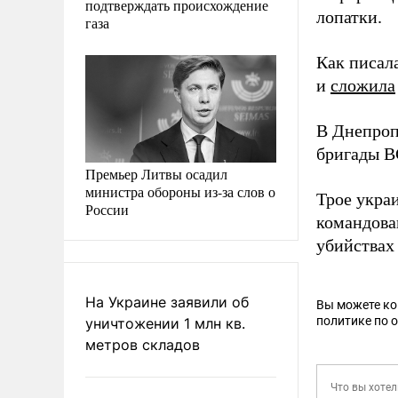
подтверждать происхождение
лопатки.
газа
Как писал
и
сложила
В Днепроп
бригады 
Премьер Литвы осадил
министра обороны из-за слов о
Трое укра
России
командова
убийствах
На Украине заявили об
Вы можете к
политике по 
уничтожении 1 млн кв.
метров складов