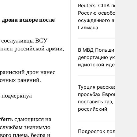
Reuters: США попросил
Россию освободить
 дрона вскоре после
осужденного американ
Гилмана
о сослуживцы ВСУ
 плен российской армии,
В МВД Польши назвали
депортацию украинцев
идиотской идеей
краинский дрон нанес
лочных ранений.
Турция рассказала о
просьбах Европы
– подчеркнул
поставить газ, но не
российский
убить сдающихся на
м службам значимую
Подросток получил
ого плеча, бедра и