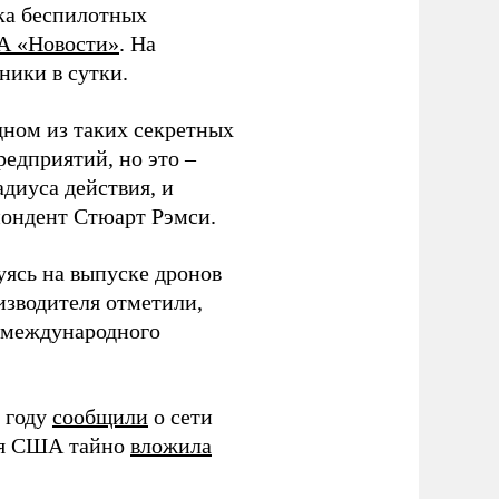
ка беспилотных
А «Новости»
. На
ники в сутки.
дном из таких секретных
редприятий, но это –
диуса действия, и
спондент Стюарт Рэмси.
уясь на выпуске дронов
изводителя отметили,
в международного
 году
сообщили
о сети
ия США тайно
вложила