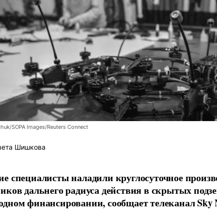
chuk/SOPA Images/Reuters Connect
вета Шишкова
е специалисты наладили круглосуточное произв
иков дальнего радиуса действия в скрытых подз
дном финансировании, сообщает телеканал Sky 