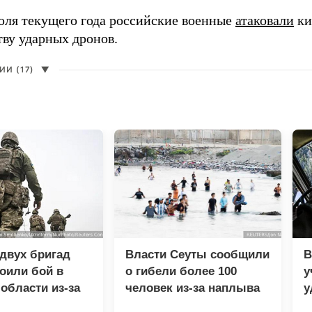
юля текущего года российские военные
атаковали
ки
тву ударных дронов.
И (17)
▼
двух бригад
Власти Сеуты сообщили
В
оили бой в
о гибели более 100
у
области из-за
человек из-за наплыва
у
ства
мигрантов
м