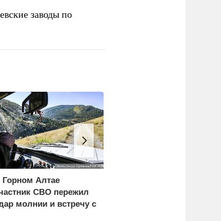
евские заводы по
 Горном Алтае
Экономист перечислил
частник СВО пережил
проблемы Европы из-з
дар молнии и встречу с
обмеления рек
едведем