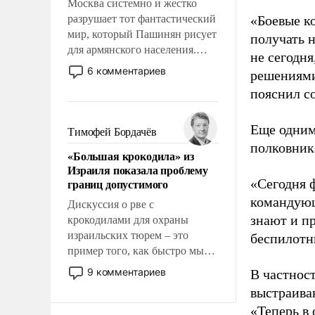
Москва системно и жестко
разрушает тот фантастический
«Боевые к
мир, который Пашинян рисует
получать н
для армянского населения.
не сегодня
Мир, где этому населению все
6 комментариев
решениями
должны просто по
пояснил с
определению, где его
политические прожекты будут
беспрекословно оплачиваться
Еще одним
Тимофей Бордачёв
за счет российских
полковник
«Большая крокодила» из
налогоплательщиков и где за
Израиля показала проблему
свои поступки не нужно
границ допустимого
«Сегодня 
отвечать.
командующ
Дискуссия о рве с
знают и п
крокодилами для охраны
израильских тюрем – это
беспилотны
пример того, как быстро мы
двигаемся по пути
9 комментариев
В частнос
революционных изменений.
выстраива
То, что несколько лет назад
«Теперь в 
было образом для