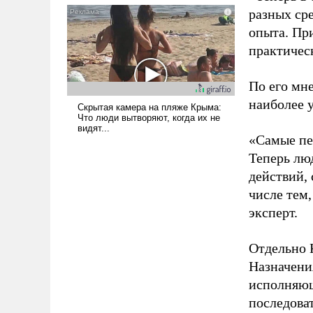
разных ср
псевдонаучной фантастики,
стало всерьез обсуждаемой
опыта. Пр
идеей.
практичес
По его мне
наиболее 
«Самые пе
Теперь лю
действий, 
числе тем,
эксперт.
Отдельно 
Назначени
исполняющ
последова