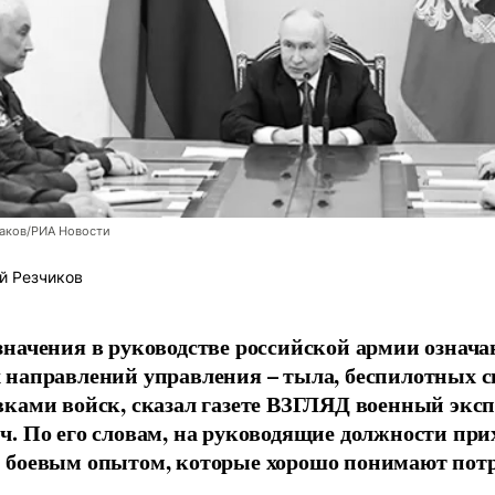
заков/РИА Новости
й Резчиков
начения в руководстве российской армии означа
направлений управления – тыла, беспилотных с
ками войск, сказал газете ВЗГЛЯД военный экс
. По его словам, на руководящие должности при
 боевым опытом, которые хорошо понимают пот