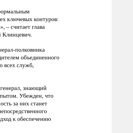
 формальным
рех ключевых контуров:
, – считает глава
й Клинцевич.
енерал-полковника
дителем объединенного
ю всех служб,
 генерал, знающий
пытом. Убежден, что
ость за них станет
непосредственного
одход к обеспечению