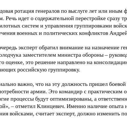
ядовая ротация генералов по выслуге лет или иным
м. Речь идет о содержательной перестройке сразу т
пилотных систем и управления группировками войск»
учения военных и политических конфликтов Андре
очередь эксперт обратил внимание на назначение г
олодчука заместителем министра обороны – руково
его оценке, это решение направлено на консолидаци
ающих российскую группировку.
ально важно, что на эту должность пришел боевой
потребности армии. Это командир с практическим о
гие процессы будут оптимизированы, а ответственн
кой», – отметил Клинцевич. Именно наличие опыта 
ния войсками, считает эксперт, должно изменить п