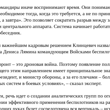
омандиры иначе воспринимают время. Они понимаю
еобходимое тогда, когда это требуется, а не по при
, а завтра». Это позволяет сократить разрыв между
 центрального аппарата. Система начинает работать
обеседник.
 важнейшим кадровым решением Клинцевич назвал 
а Дениса Лямина командующим Войсками беспилот
фронт – это дроновая война. Поэтому появление по
его этим направлением имеет принципиальное зн
резидент, и министр обороны, а за его плечами – б
х систем в боевых условиях», – сказал эксперт.
ти, речь идет о создании аналитических групп по 
нии эффективного применения беспилотников на р
одних руках будет сосредоточена вся вертикаль – и