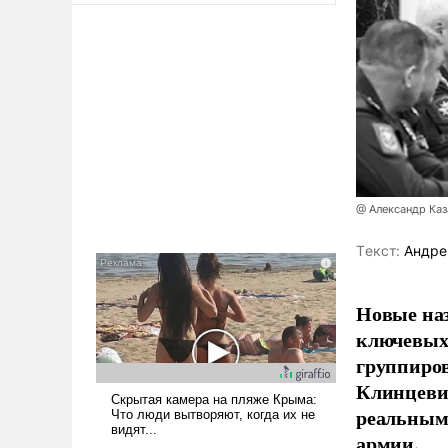
@ Александр Ка
Tекст:
Андре
Новые наз
ключевых 
группиров
Клинцевич
реальным
армии.