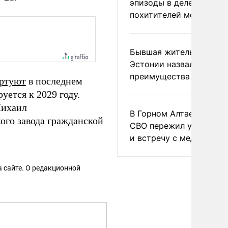
эпизоды в деле
похитителей москвичек
Бывшая жительница
Эстонии назвала главн
преимущества России
артуют
в последнем
уется к 2029 году.
Михаил
В Горном Алтае участн
ого завода гражданской
СВО пережил удар мол
и встречу с медведем
 сайте. О редакционной