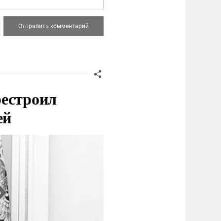
рестроил
ей