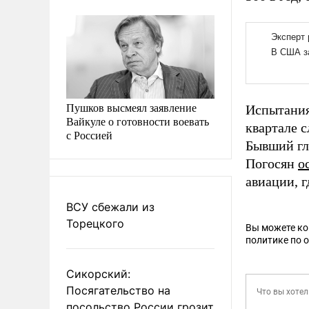
Пушков высмеял заявление
Испытания
Вайкуле о готовности воевать
квартале с
с Россией
Бывший гл
Погосян
о
авиации, г
ВСУ сбежали из
Торецкого
Вы можете к
политике по 
Сикорский:
Посягательство на
посольство России грозит