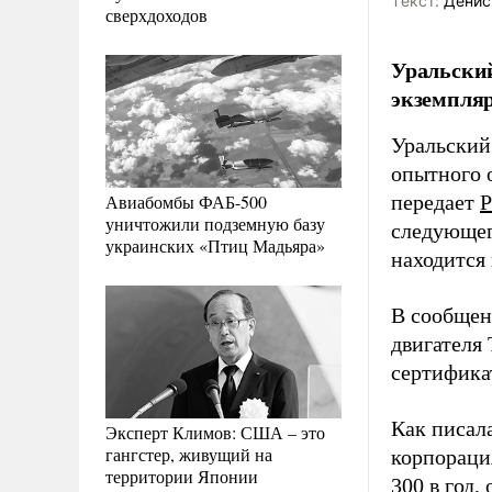
Tекст:
Денис
сверхдоходов
Уральски
экземпляр
Уральский
опытного 
Авиабомбы ФАБ-500
передает
Р
уничтожили подземную базу
следующег
украинских «Птиц Мадьяра»
находится
В сообщен
двигателя
сертификат
Как писал
Эксперт Климов: США – это
гангстер, живущий на
корпораци
территории Японии
300 в год,