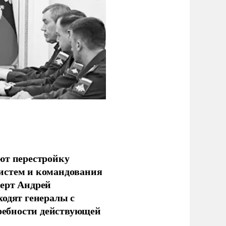
ют перестройку
истем и командования
перт Андрей
ходят генералы с
ребности действующей