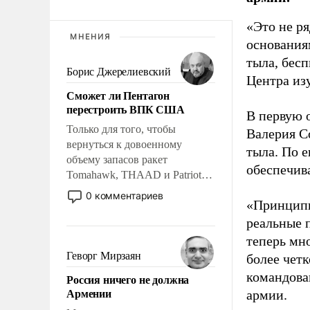
«Это не р
МНЕНИЯ
основания
тыла, бес
Борис Джерелиевский
Центра из
Сможет ли Пентагон
перестроить ВПК США
В первую 
Только для того, чтобы
Валерия С
вернуться к довоенному
тыла. По 
объему запасов ракет
обеспечив
Tomahawk, THAAD и Patriot
США потребуется более трех
0 комментариев
«Принципи
лет. Даже небольшая война с
Ираном опустошила
реальные 
американские арсеналы.
теперь мно
Сложившаяся ситуация
Геворг Мирзаян
более чет
означает многолетний период
командова
Россия ничего не должна
уязвимости США, например,
Армении
армии.
перед Китаем.