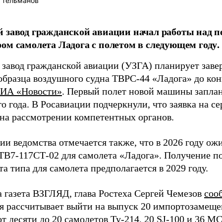
 Тельманов
й завод гражданской авиации начал работы над
ом самолета Ладога с полетом в следующем году.
 завод гражданской авиации (УЗГА) планирует заве
образца воздушного судна ТВРС-44 «Ладога» до кон
ИА «Новости»
. Первый полет новой машины запла
о года. В Росавиации подчеркнули, что заявка на 
 на рассмотрении компетентных органов.
ии ведомства отмечается также, что в 2026 году ож
 ТВ7-117СТ-02 для самолета «Ладога». Получение 
а типа для самолета предполагается в 2029 году.
а газета ВЗГЛЯД, глава Ростеха Сергей Чемезов
соо
я рассчитывает выйти на выпуск 20 импортозамеще
 от десяти до 20 самолетов Ту-214, 20 SJ-100 и 36 МС