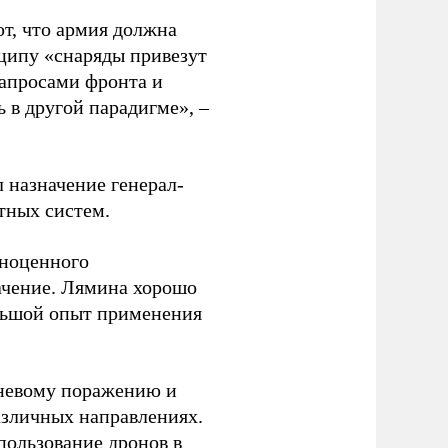
т, что армия должна
нципу «снаряды привезут
 запросами фронта и
 в другой парадигме», –
назначение генерал-
ных систем.
лноценного
ачение. Лямина хорошо
ольшой опыт применения
огневому поражению и
азличных направлениях.
спользование дронов в