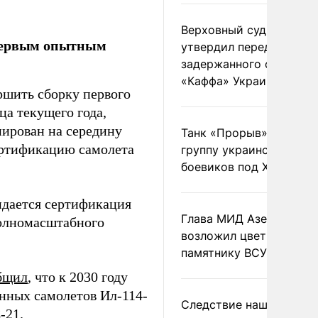
Верховный суд Швеции
 первым опытным
утвердил передачу
задержанного сухогруз
«Каффа» Украине
ршить сборку первого
ца текущего года,
нирован на середину
Танк «Прорыв» уничто
сертификацию самолета
группу украинских
боевиков под Харьково
идается сертификация
Глава МИД Азербайджа
полномасштабного
возложил цветы к
памятнику ВСУ
бщил
, что к 2030 году
нных самолетов Ил-114-
Следствие нашло новы
-21.