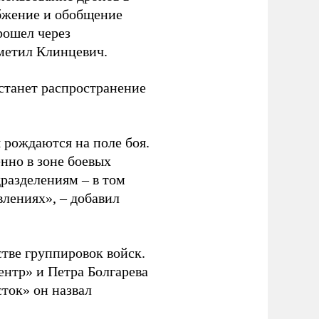
абжение и обобщение
рошел через
метил Клинцевич.
 станет распространение
 рождаются на поле боя.
нно в зоне боевых
дразделениям – в том
влениях», – добавил
тве группировок войск.
нтр» и Петра Болгарева
ток» он назвал