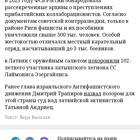
В 2025 году ФСБ России обнародовала
рассекреченные архивы о преступлениях
прибалтийских коллаборационистов. Согласно
документам советской контрразведки, только в
районе Риги фашисты и их пособники
уничтожили свыше 300 тыс. человек. Особой
жестокостью отличался местный карательный
отряд, насчитывавший до 3 тыс. боевиков.
в Латвии с оружейным салютом
похоронили
102-
летнего участника латышского легиона СС
Лаймониса Эзергайлиса.
Ранее глава израильского Антифашистского
движения Дмитрий Трапиров
назвал
позором для
этой страны суд над латвийской активисткой
Татьяной Андриец.
Текст: Вера Басилая
Подписывайтесь на наши