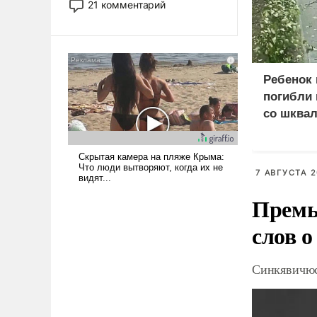
21 комментарий
прожекты будут безусловно
оплачиваться за счет
российских
налогоплательщиков и где
Еревану за свои поступки не
Ребенок
нужно отвечать.
погибли 
со шква
в Смоле
7 АВГУСТА 2
Премь
слов о
Синкявичюс