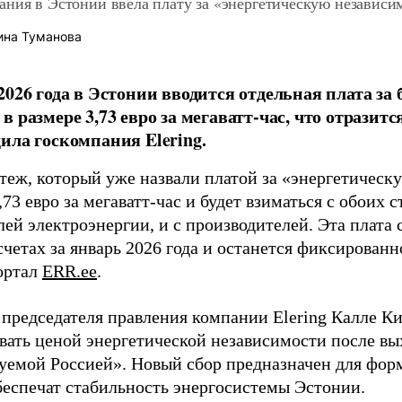
ния в Эстонии ввела плату за «энергетическую независи
ина Туманова
2026 года в Эстонии вводится отдельная плата з
 размере 3,73 евро за мегаватт-час, что отразитс
ила госкомпания Elering.
теж, который уже назвали платой за «энергетическ
,73 евро за мегаватт-час и будет взиматься с обоих с
ей электроэнергии, и с производителей. Эта плата 
счетах за январь 2026 года и останется фиксирован
ортал
ERR.ee
.
 председателя правления компании Elering Калле Ки
вать ценой энергетической независимости после вы
уемой Россией». Новый сбор предназначен для форм
беспечат стабильность энергосистемы Эстонии.