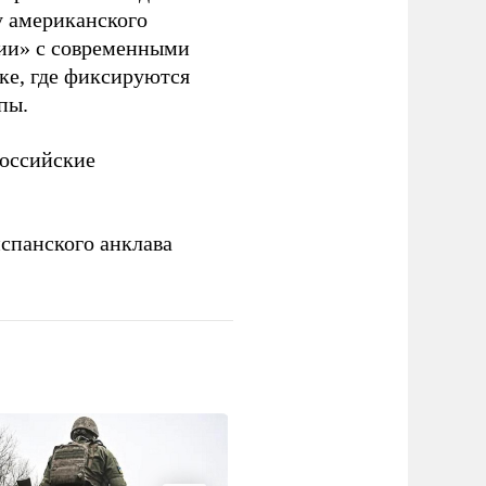
у американского
рии» с современными
ке, где фиксируются
пы.
российские
спанского анклава