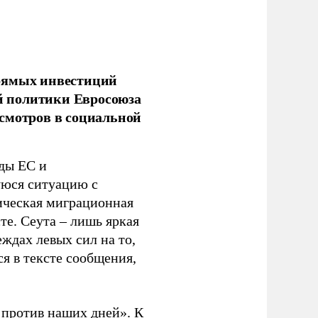
прямых инвестиций
й политики Евросоюза
смотров в социальной
ды ЕС и
уюся ситуацию с
ическая миграционная
те. Сеута – лишь яркая
ждах левых сил на то,
я в тексте сообщения,
. против наших дней». К