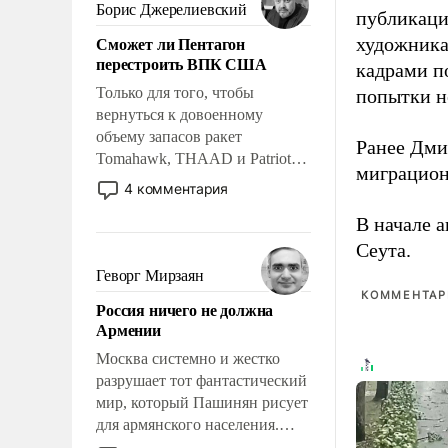
ударами судьбы, брать на себя
Борис Джерелиевский
публикаци
ответственность, помогать
Сможет ли Пентагон
художника
слабым, идти вперед и
перестроить ВПК США
кадрами п
адаптироваться.
Только для того, чтобы
попытки н
вернуться к довоенному
объему запасов ракет
Ранее Дм
Tomahawk, THAAD и Patriot
миграцион
США потребуется более трех
4 комментария
лет. Даже небольшая война с
В начале 
Ираном опустошила
американские арсеналы.
Сеута.
Сложившаяся ситуация
Геворг Мирзаян
означает многолетний период
КОММЕНТАРИ
Россия ничего не должна
уязвимости США, например,
Армении
перед Китаем.
Москва системно и жестко
разрушает тот фантастический
мир, который Пашинян рисует
для армянского населения.
Мир, где политические