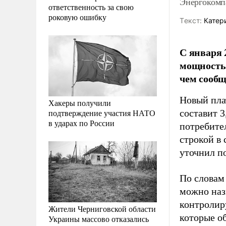
Энергокомпа
ответственность за свою
роковую ошибку
Tекст:
Катер
С января 
мощность в
чем сообщ
Новый пла
Хакеры получили
подтверждение участия НАТО
составит 3
в ударах по России
потребител
строкой в 
уточнил п
По словам
можно наз
контролир
Жители Черниговской области
которые о
Украины массово отказались