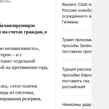
мость»
Reuters: США попросил
Россию освободить
осужденного американ
Гилмана
а балансирующую
я на счетах граждан, о
Трамп прокомментиров
просьбы Зеленского о
ую независимость»,
поставках противораке
торон – и с
станет отдельной
ной на протяжении года,
Турция рассказала о
просьбах Европы
поставить газ, но не
лка, «этот платеж
российский
хода из системы,
ирования резервов,
Нанесены удары по