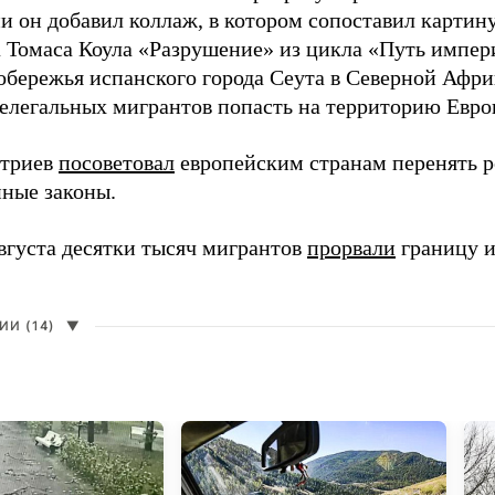
и он добавил коллаж, в котором сопоставил картин
 Томаса Коула «Разрушение» из цикла «Путь импе
обережья испанского города Сеута в Северной Афри
елегальных мигрантов попасть на территорию Евро
итриев
посоветовал
европейским странам перенять 
ные законы.
августа десятки тысяч мигрантов
прорвали
границу и
И (14)
▼