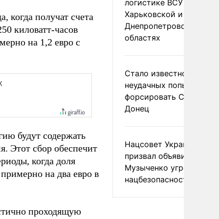
логистике ВСУ в
Харьковской и
а, когда получат счета
Днепропетровской
250 киловатт-часов
областях
ерно на 1,2 евро с
Стало известно о
неудачных попытках ВС
форсировать Северски
Донец
ргию будут содержать
Нацсовет Украины по Т
я. Этот сбор обеспечит
призвал объявить
риоды, когда доля
Музыченко угрозой
 примерно на два евро в
нацбезопасности
стично проходящую