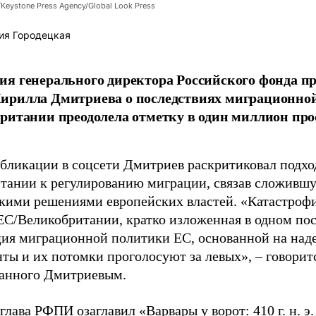
/Keystone Press Agency/Global Look Press
ия Городецкая
я генерального директора Российского фонда 
ирилла Дмитриева о последствиях миграционно
ритании преодолела отметку в один миллион про
убликации в соцсети Дмитриев раскритиковал подхо
тании к регулированию миграции, связав сложивш
кими решениями европейских властей. «Катастроф
ЕС/Великобритании, кратко изложенная в одном пос
ия миграционной политики ЕС, основанной на наде
ты и их потомки проголосуют за левых», – говоритс
анного Дмитриевым.
глава РФПИ озаглавил «Варвары у ворот: 410 г. н. э