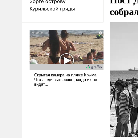
Зорге острову
собра
Курильской гряды