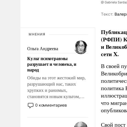
@ Gabriela Sarda
Tекст:
Валер
Публикаци
МНЕНИЯ
(РФПИ) К
и Великоб
Ольга Андреева
сети X.
Культ психотравмы
разрушает и человека, и
В своей п
народ
Великобри
Обиды на этот жестокий мир,
политичес
разрушающий нас, таких
политика 
хрупких и ранимых,
иллюстрац
становятся новым культом,
что мигран
постепенно вытесняя и
0 комментариев
отменяя традиционное
опубликов
требование к человеку – быть
мужественным и твердым под
Свой пост 