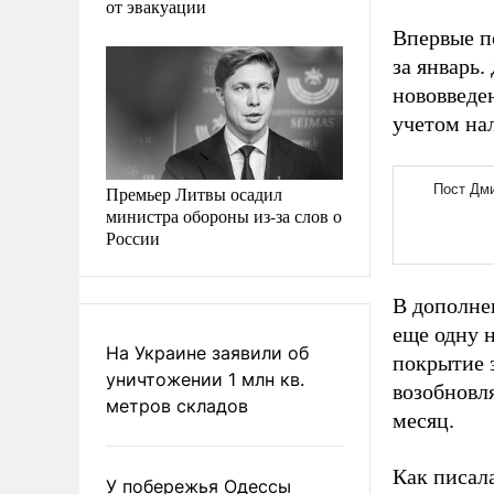
от эвакуации
Впервые по
за январь.
нововведе
учетом нал
Премьер Литвы осадил
министра обороны из-за слов о
России
В дополнен
еще одну 
На Украине заявили об
покрытие 
уничтожении 1 млн кв.
возобновля
метров складов
месяц.
Как писал
У побережья Одессы