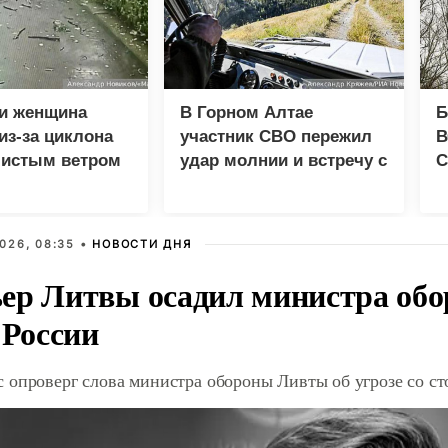
 и женщина
В Горном Алтае
Б
из-за циклона
участник СВО пережил
В
листым ветром
удар молнии и встречу с
С
нске
медведем
д
026, 08:35 •
НОВОСТИ ДНЯ
ер Литвы осадил министра обо
 России
 опроверг слова министра обороны Ливты об угрозе со с