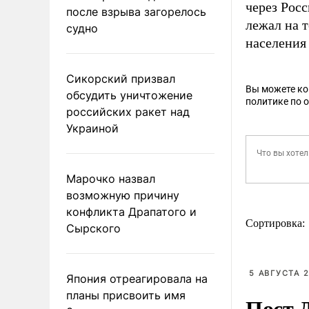
через Росс
после взрыва загорелось
лежал на 
судно
населения
Сикорский призвал
Вы можете к
обсудить уничтожение
политике по 
российских ракет над
Украиной
Марочко назвал
возможную причину
конфликта Драпатого и
Сортировка:
Сырского
5 АВГУСТА 2
Япония отреагировала на
планы присвоить имя
Пост 