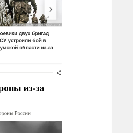
оевики двух бригад
Экономист перечислил
СУ устроили бой в
проблемы Европы из-з
умской области из-за
обмеления рек
езертирства
роны из-за
тороны России