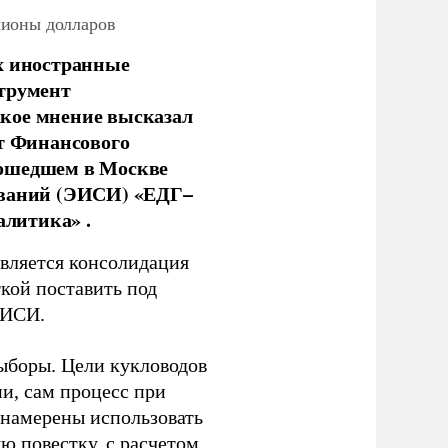
лионы долларов
х иностранные
струмент
кое мнение высказал
нт Финансового
рошедшем в Москве
ований (ЭИСИ) «ЕДГ–
алитика» .
является консолидация
кой поставить под
ЭИСИ.
ыборы. Цели кукловодов
и, сам процесс при
 намерены использовать
ю повестку, с расчетом