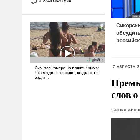
4 комментария
лет. Даже небольшая война с
Ираном опустошила
американские арсеналы.
Сикорск
Сложившаяся ситуация
означает многолетний период
обсудить
уязвимости США, например,
российск
перед Китаем.
Украино
7 АВГУСТА 2
Премь
слов о
Синкявичюс