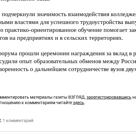
 подчеркнули значимость взаимодействия колледжей
ными властями для успешного трудоустройства вып
то практико-ориентированное обучение помогает з
тов на предприятиях и в сельских территориях.
форума прошли церемонии награждения за вклад в 
бсудили опыт образовательных обменов между Росси
воренность о дальнейшем сотрудничестве вузов двух
омментировать материалы газеты ВЗГЛЯД,
зарегистрировавшись
на
отношению к комментариям читайте
здесь
.
:
1
комментарий