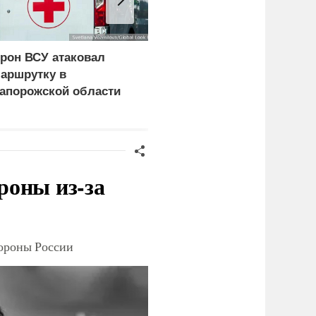
рон ВСУ атаковал
Нанесены удары по
аршрутку в
логистике ВСУ в
апорожской области
Харьковской и
Днепропетровской
областях
роны из-за
тороны России