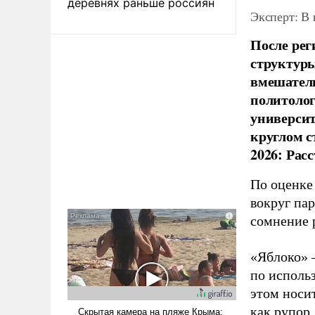
деревнях раньше россиян
Эксперт: В
После рег
структуры
вмешатель
политолог
универси
круглом с
2026: Рас
По оценке
вокруг па
сомнение 
«Яблоко» 
по исполь
этом носи
как рупор