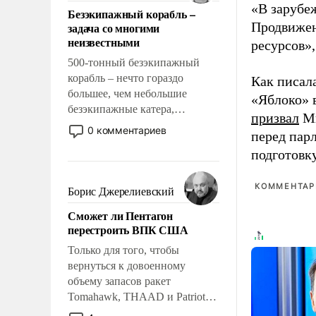
ответственность, помогать
«В зарубе
Безэкипажный корабль –
слабым, идти вперед и
Продвижен
задача со многими
адаптироваться.
неизвестными
ресурсов»,
500-тонный безэкипажный
корабль – нечто гораздо
Как писал
большее, чем небольшие
«Яблоко» 
безэкипажные катера,
призвал
Ми
применение которых уже
0 комментариев
перед пар
стало обыденностью. Задача по
подготовк
созданию такого корабля очень
сложна и амбициозна. Однако
и ее реализация радикально
КОММЕНТАРИ
Борис Джерелиевский
поднимет наши боевые
Сможет ли Пентагон
возможности.
перестроить ВПК США
Только для того, чтобы
вернуться к довоенному
объему запасов ракет
Tomahawk, THAAD и Patriot
США потребуется более трех