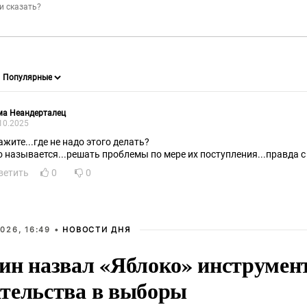
ма Неандерталец
10.2025
ажите...где не надо этого делать?
о называется...решать проблемы по мере их поступления...правда с 
ветить
0
0
026, 16:49 •
НОВОСТИ ДНЯ
ин назвал «Яблоко» инструмен
тельства в выборы