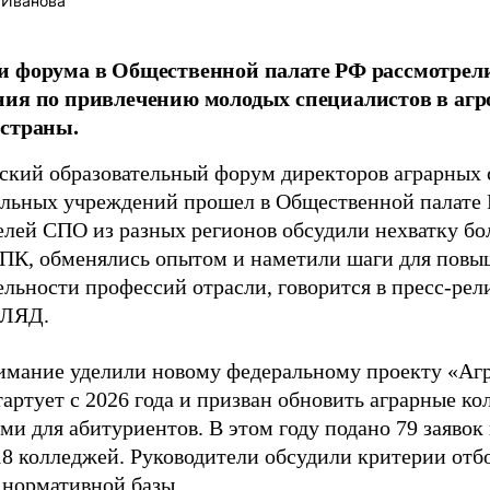
 Иванова
и форума в Общественной палате РФ рассмотрел
ния по привлечению молодых специалистов в а
 страны.
ский образовательный форум директоров аграрных
ельных учреждений прошел в Общественной палате Р
елей СПО из разных регионов обсудили нехватку бол
АПК, обменялись опытом и наметили шаги для пов
ельности профессий отрасли, говорится в пресс-рел
ГЛЯД.
имание уделили новому федеральному проекту «Аг
артует с 2026 года и призван обновить аграрные ко
и для абитуриентов. В этом году подано 79 заявок 
18 колледжей. Руководители обсудили критерии отб
 нормативной базы.