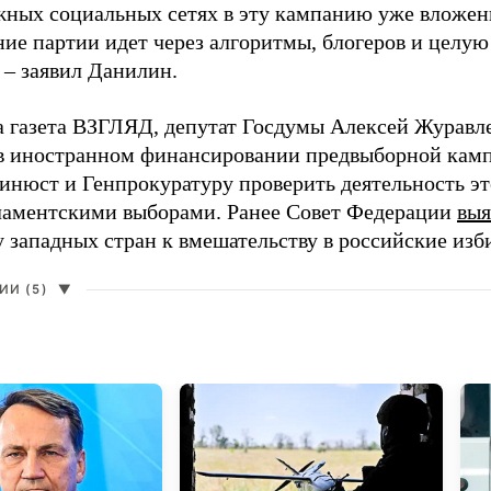
жных социальных сетях в эту кампанию уже вложе
ие партии идет через алгоритмы, блогеров и целу
 – заявил Данилин.
а газета ВЗГЛЯД, депутат Госдумы Алексей Журавл
в иностранном финансировании предвыборной кам
нюст и Генпрокуратуру проверить деятельность э
ламентскими выборами. Ранее Совет Федерации
выя
у западных стран к вмешательству в российские изб
И (5)
▼