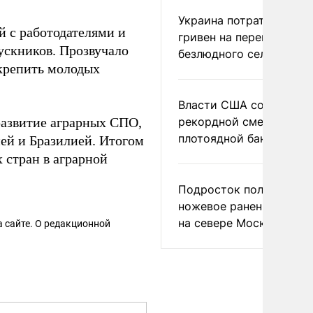
Украина потратила 1 мл
 с работодателями и
гривен на переименова
ускников. Прозвучало
безлюдного села
акрепить молодых
Власти США сообщили 
развитие аграрных СПО,
рекордной смертности 
плотоядной бактерии
ей и Бразилией. Итогом
 стран в аграрной
Подросток получил
ножевое ранение в дра
на севере Москвы
 сайте. О редакционной