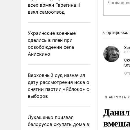
всех армян Гарегина II
взял самоотвод
Сортировка:
Украинские военные
сдались в плен при
освобождении села
Хо
07.
Анискино
Ск
Эт
От
Верховный суд назначил
дату рассмотрения иска о
снятии партии «Яблоко» с
выборов
6 АВГУСТА 2
Данил
Лукашенко призвал
вмеша
белорусов скупать дома в