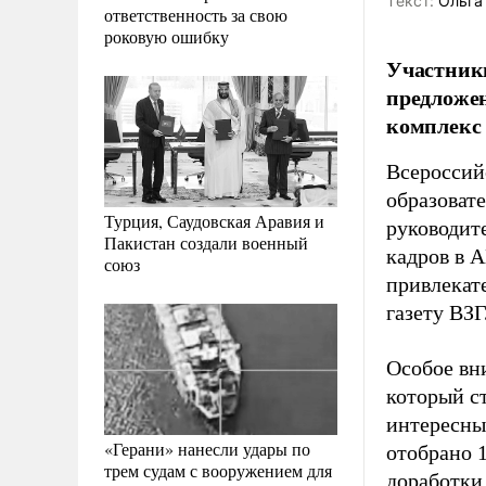
Tекст:
Ольга
ответственность за свою
роковую ошибку
Участник
предложе
комплекс
Всероссий
образоват
Турция, Саудовская Аравия и
руководит
Пакистан создали военный
кадров в 
союз
привлекат
газету ВЗ
Особое вн
который ст
интересным
«Герани» нанесли удары по
отобрано 
трем судам с вооружением для
доработки