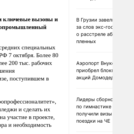
и ключевые вызовы и
В Грузии завели дело и
гропромышленный
за слов экс-госминист
о расстреле абхазских
пленных
 средних специальных
Ф 7 октября. Более 80
ее 200 тыс. рабочих
Аэропорт Внуково
ышения
приобрел блокпакет
акций Домодедово
изе, поступившем в
Лидеры сборной Росси
ропрофессионалитет»,
по гимнастике не
лледжи и сделать их
получили визы для
на участие в проекте,
поездки на ЧЕ
ора и необходимость