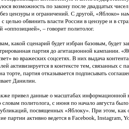
юся возможность по закону после двадцатых чисел
 без цензуры и ограничений. С другой, «Яблоко» н
 с целью обвинить власти России в цензуре и в стра
й «оппозицией», – говорит политолог.
вам, какой сценарий будет избран базовым, будет за
стрированная партия до агитационной кампании. «Я
свет» во вражеских соцсетях. В них выдача контент
лей активизируется в контексте тем, связанных с па
на торте, партия отказывается подписывать соглаше
ивает Данилин.
акже привел данные о масштабах информационной 
о словам политолога, с июня по начало августа был
 публикаций, посвященных «Яблоку». При этом, как
е партии активно ведется в Facebook, Instagram, Y