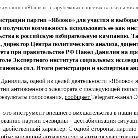
 кампанию «Яблока» в зарубежных соцсетях вложены мил
истрации партии «Яблоко» для участия в выбора
 получили возможность использовать ее как ин
ства в российскую избирательную кампанию. Та
, директор Центра политического анализа, доце
тета при правительстве РФ Павел Данилин на п
толе Экспертного института социальных исслед
становка сил. Итоги регистрации и экспертная ан
 Данилила, одной из целей деятельности «Яблоко» 
ртии антивоенного электората с последующей попыт
результаты голосования,
сообщает
Telegram-канал 
– это инструмент внешнего вмешательства в наши в
зованию партии очевидны – дестабилизация ситуаци
т двойственный характер. С одной стороны, партию
, объединяющий антивоенную и антигосударственну