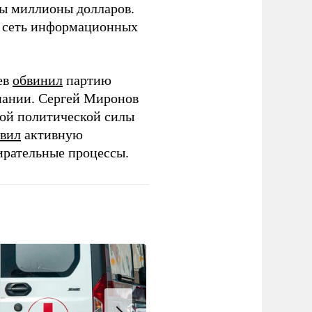
ны миллионы долларов.
ю сеть информационных
ев
обвинил
партию
пании. Сергей Миронов
той политической силы
вил
активную
ирательные процессы.