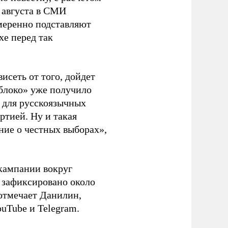
 августа в СМИ
амеренно подставляют
хе перед так
висеть от того, дойдет
блоко» уже получило
а для русскоязычных
ртией. Ну и такая
ние о честных выборах»,
кампании вокруг
о зафиксировано около
 отмечает Данилин,
ouTube и Telegram.