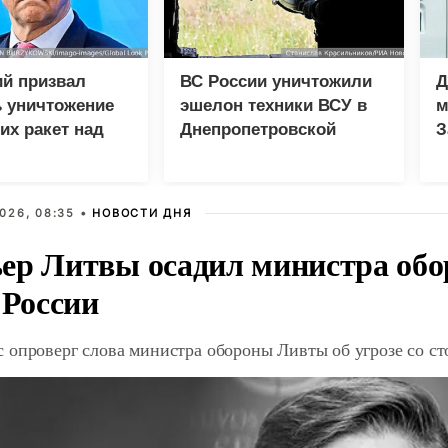
ий призвал
ВС России уничтожили
Д
 уничтожение
эшелон техники ВСУ в
м
их ракет над
Днепропетровской
З
й
области
026, 08:35 •
НОВОСТИ ДНЯ
ер Литвы осадил министра обо
 России
 опроверг слова министра обороны Ливты об угрозе со с