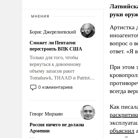
Латвийска
руки оруж
МНЕНИЯ
Артистка 
Борис Джерелиевский
иноагентом
Сможет ли Пентагон
вопрос о 
перестроить ВПК США
ответ. «Я 
Только для того, чтобы
вернуться к довоенному
При этом з
объему запасов ракет
кровопрол
Tomahawk, THAAD и Patriot
противоре
США потребуется более трех
0 комментариев
всегда вер
лет. Даже небольшая война с
Ираном опустошила
американские арсеналы.
Как писал
Сложившаяся ситуация
Геворг Мирзаян
раскритик
означает многолетний период
эксплуата
Россия ничего не должна
уязвимости США, например,
Армении
объяснил
а
перед Китаем.