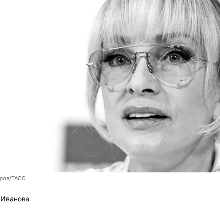
оров/ТАСС
 Иванова