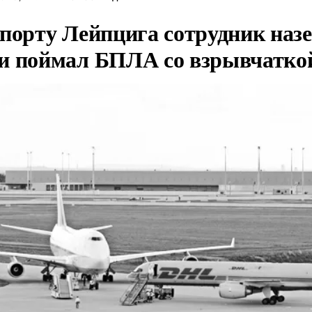
опорту Лейпцига сотрудник наз
и поймал БПЛА со взрывчатко