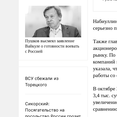
Набиуллин
серьезно 
Пушков высмеял заявление
Также гла
Вайкуле о готовности воевать
акционеро
с Россией
рынку. По
компаний 
указала, 
работы со
ВСУ сбежали из
Торецкого
В октябре
3,4 тыс. 
увеличени
Сикорский:
сравнению
Посягательство на
посольство России грозит