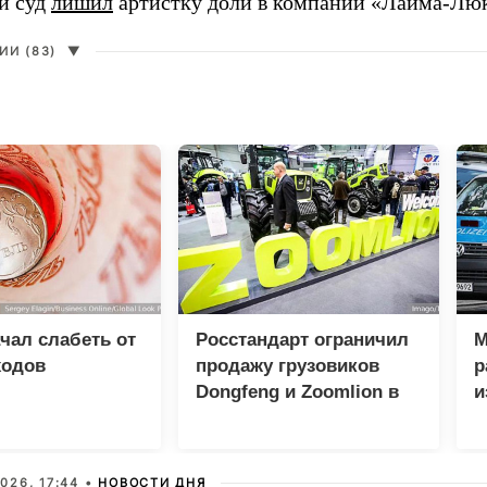
й суд
лишил
артистку доли в компании «Лайма-Люк
И (83)
▼
чал слабеть от
Росстандарт ограничил
М
ходов
продажу грузовиков
р
Dongfeng и Zoomlion в
и
России
026, 17:44 •
НОВОСТИ ДНЯ