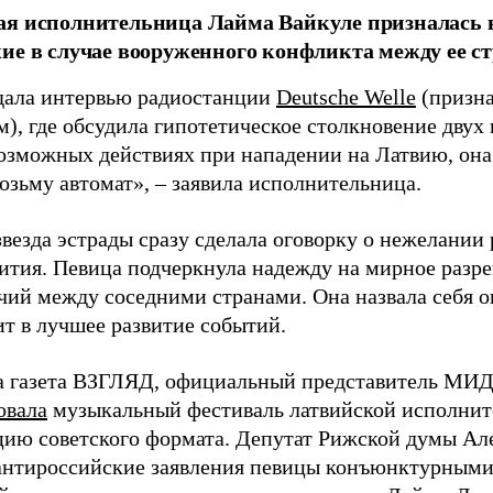
я исполнительница Лайма Вайкуле призналась в
ие в случае вооруженного конфликта между ее ст
дала интервью радиостанции
Deutsche Welle
(призна
), где обсудила гипотетическое столкновение двух 
возможных действиях при нападении на Латвию, она
возьму автомат», – заявила исполнительница.
везда эстрады сразу сделала оговорку о нежелании
ития. Певица подчеркнула надежду на мирное раз
чий между соседними странами. Она назвала себя 
ит в лучшее развитие событий.
а газета ВЗГЛЯД, официальный представитель МИД
овала
музыкальный фестиваль латвийской исполнит
цию советского формата. Депутат Рижской думы Ал
нтироссийские заявления певицы конъюнктурными