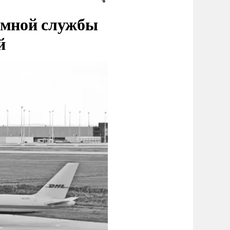
емной службы
й