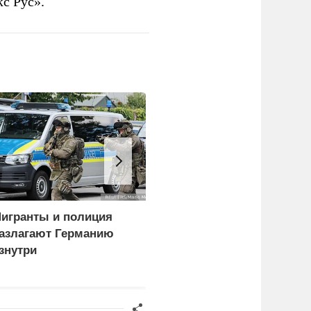
с Рус».
игранты и полиция
Спецоперация меняет
азлагают Германию
систему военного
знутри
управления