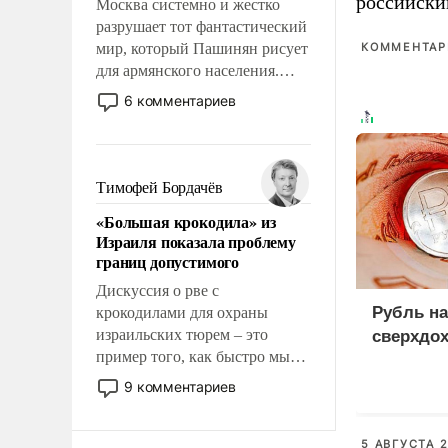
российски
Москва системно и жестко
разрушает тот фантастический
мир, который Пашинян рисует
КОММЕНТАРИ
для армянского населения.
Мир, где этому населению все
6 комментариев
должны просто по
определению, где его
политические прожекты будут
беспрекословно оплачиваться
Тимофей Бордачёв
за счет российских
«Большая крокодила» из
налогоплательщиков и где за
Израиля показала проблему
свои поступки не нужно
границ допустимого
отвечать.
Дискуссия о рве с
Рубль на
крокодилами для охраны
израильских тюрем – это
сверхдо
пример того, как быстро мы
двигаемся по пути
9 комментариев
революционных изменений.
То, что несколько лет назад
было образом для
5 АВГУСТА 2