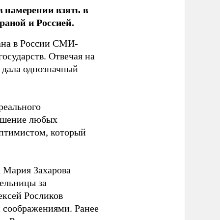
 намерении взять в
раной и Россией.
на в России СМИ-
государств. Отвечая на
 дала однозначный
 реального
решение любых
оптимистом, который
 Мария Захарова
ельницы за
ексей Росликов
 соображениями. Ранее