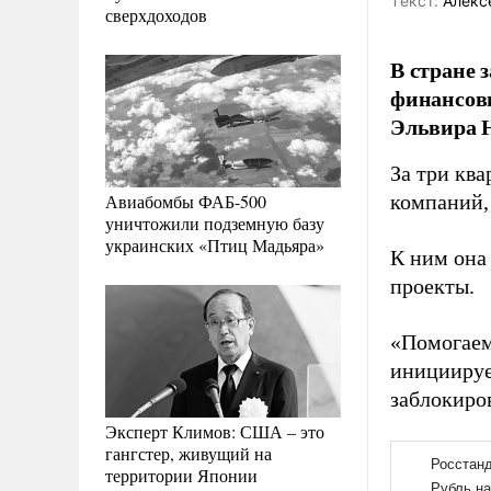
Tекст:
Алекс
сверхдоходов
В стране 
финансов
Эльвира 
За три ква
Авиабомбы ФАБ-500
компаний,
уничтожили подземную базу
украинских «Птиц Мадьяра»
К ним она
проекты.
«Помогаем
инициируе
заблокиров
Эксперт Климов: США – это
гангстер, живущий на
территории Японии