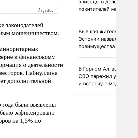
эпизоды в деле
похитителей москвичек
ке законодателей
Бывшая жительница
нным мошенничеством.
Эстонии назвала главн
преимущества России
 миноритарных
верие к финансовому
формация о деятельности
В Горном Алтае участн
весторов. Набиуллина
СВО пережил удар мол
ует дополнительной
и встречу с медведем
го года были выявлены
 было зафиксировано
оров на 1,5% по