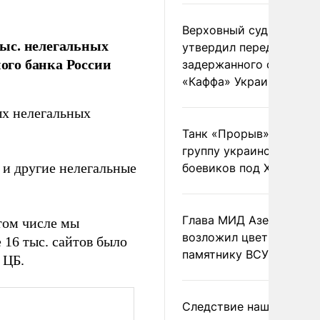
Верховный суд Швеции
тыс. нелегальных
утвердил передачу
ого банка России
задержанного сухогруз
«Каффа» Украине
ых нелегальных
Танк «Прорыв» уничто
группу украинских
 и другие нелегальные
боевиков под Харьково
Глава МИД Азербайджа
том числе мы
возложил цветы к
 16 тыс. сайтов было
памятнику ВСУ
 ЦБ.
Следствие нашло новы