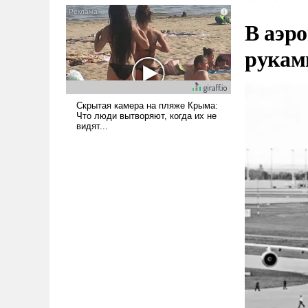
псевдонаучной фантастики,
В аэр
стало всерьез обсуждаемой
идеей.
рукам