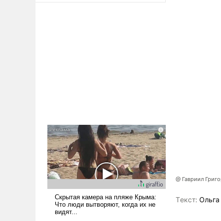
@ Гавриил Григ
Tекст:
Ольга