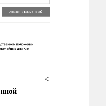
едственном положении
ближайшие дни или
онной