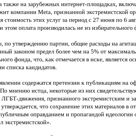
 а также на зарубежных интернет-площадках, включа
жит компании Meta, признанной экстремистской ор
 стоимость этих услуг за период с 27 июня по 6 ав
и этом оплата производилась не из избирательного 
о, по утверждению партии, общие расходы на агит
нный законом предел более чем на 5% от максималь
ного фонда, что, как отмечается в иске, является 
ии списка кандидатов.
аявлении содержатся претензии к публикациям на о
 По мнению истца, некоторые из них свидетельству
 ЛГБТ-движения, признанного экстремистским и з
 утверждается, что сохранение этих материалов в о
«публичным оправданием и пропагандой идеологии 
ал экстремистской».