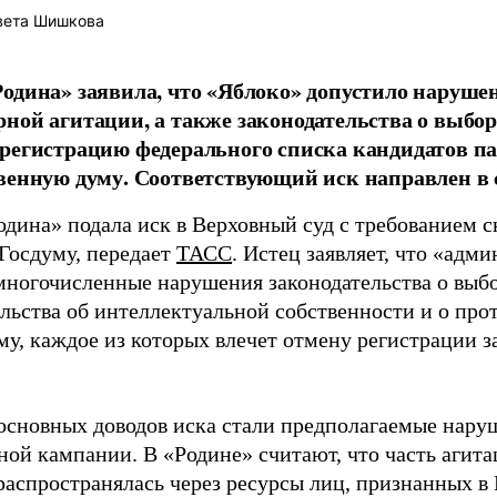
вета Шишкова
одина» заявила, что «Яблоко» допустило наруше
ной агитации, а также законодательства о выбор
регистрацию федерального списка кандидатов па
венную думу. Соответствующий иск направлен в с
одина» подала иск в Верховный суд с требованием с
 Госдуму, передает
ТАСС
. Истец заявляет, что «адм
многочисленные нарушения законодательства о выбор
ельства об интеллектуальной собственности и о про
му, каждое из которых влечет отмену регистрации 
основных доводов иска стали предполагаемые нару
ной кампании. В «Родине» считают, что часть агит
распространялась через ресурсы лиц, признанных 