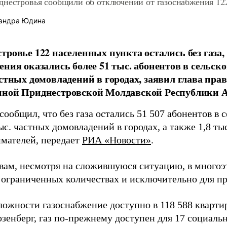
днестровья сообщили об отключении от газоснабжения 12
андра Юдина
тровье 122 населенных пункта остались без газа, в
ения оказались более 51 тыс. абонентов в сельск
астных домовладений в городах, заявил глава пра
ной Приднестровской Молдавской Республики Ал
сообщил, что без газа остались 51 507 абонентов в 
ыс. частных домовладений в городах, а также 1,8 т
мателей, передает
РИА «Новости»
.
овам, несмотря на сложившуюся ситуацию, в многоэ
в ограниченных количествах и исключительно для п
ложности газоснабжение доступно в 118 588 квартир
зенберг, газ по-прежнему доступен для 17 социальн