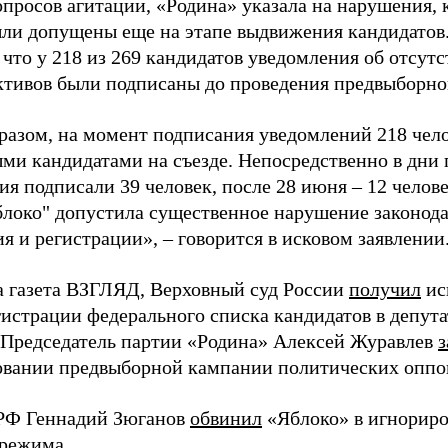
просов агитации, «Родина» указала на нарушения, 
ыли допущены еще на этапе выдвижения кандидатов. 
 что у 218 из 269 кандидатов уведомления об отсу
активов были подписаны до проведения предвыборног
разом, на момент подписания уведомлений 218 чело
ми кандидатами на съезде. Непосредственно в дни 
я подписали 39 человек, после 28 июня – 12 челов
блоко" допустила существенное нарушение законода
 и регистрации», – говорится в исковом заявлении
а газета ВЗГЛЯД, Верховный суд России
получил
ис
гистрации федерального списка кандидатов в депут
 Председатель партии «Родина» Алексей Журавлев
з
вании предвыборной кампании политических оппо
РФ Геннадий Зюганов
обвинил
«Яблоко» в игнорир
 режима.