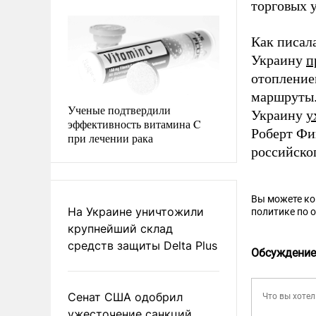
торговых 
Как писала
Украину
п
отопление
маршруты.
Ученые подтвердили
Украину
у
эффективность витамина C
Роберт Ф
при лечении рака
российског
Вы можете к
На Украине уничтожили
политике по 
крупнейший склад
средств защиты Delta Plus
Обсуждение
Сенат США одобрил
ужесточение санкций