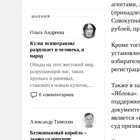
агентами,
(принадле
МНЕНИЯ
Совокупная
рублей, пр
Ольга Андреева
Культ психотравмы
Кроме тог
разрушает и человека, и
установле
народ
избиратель
Обиды на этот жестокий мир,
регистрац
разрушающий нас, таких
хрупких и ранимых,
Также в з
становятся новым культом,
постепенно вытесняя и
«Яблока».
6 комментариев
отменяя традиционное
поддержке
требование к человеку – быть
документе
мужественным и твердым под
является 
ударами судьбы, брать на себя
Александр Тимохин
суд призн
ответственность, помогать
Безэкипажный корабль –
слабым, идти вперед и
задача со многими