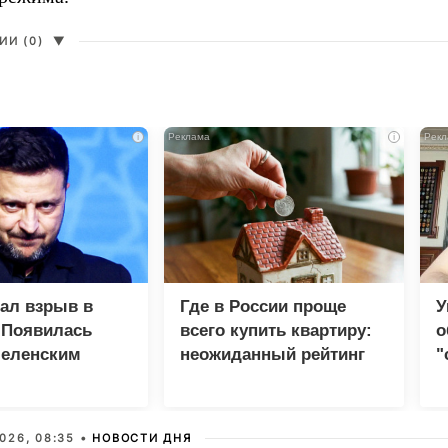
И (0)
▼
i
i
зал взрыв в
Где в России проще
У
 Появилась
всего купить квартиру:
о
Зеленским
неожиданный рейтинг
"
с
026, 08:35 •
НОВОСТИ ДНЯ