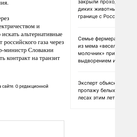
закрыли проходы для
ия.
диких животных на
границе с Россией
ерез
лектричеством и
 искать альтернативные
Семье фермера Уолкер
 российского газа через
из мема «веселый
р-министр Словакии
молочник» пригрозили
ть контракт на транзит
выдворением из Росси
Эксперт объяснил
 сайте. О редакционной
пропажу белых грибов 
лесах этим летом