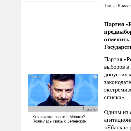
Tекст:
Елиза
Партия «Р
предвыбор
отменить 
Государст
Партия «Р
выборов в
допустил 
законодат
экстремиз
списка».
Одним из 
агитацион
«Яблока» 