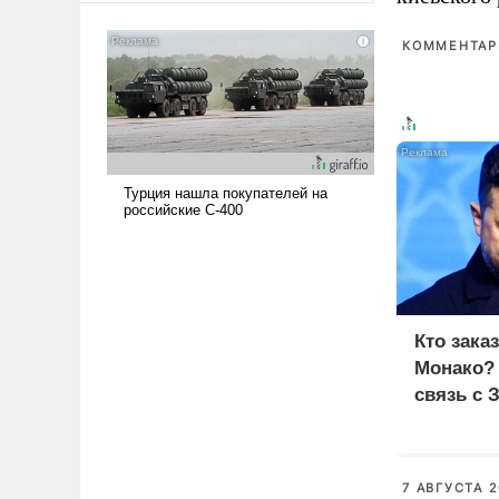
американские арсеналы.
Сложившаяся ситуация
КОММЕНТАРИ
означает многолетний период
уязвимости США, например,
перед Китаем.
Кто зака
Монако?
связь с 
7 АВГУСТА 2