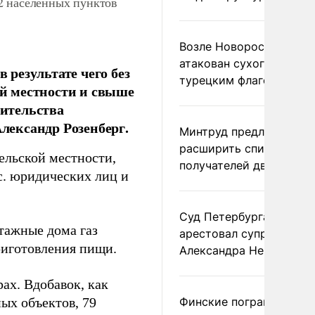
2 населенных пунктов
Возле Новороссийска
атакован сухогруз под
 результате чего без
турецким флагом
ой местности и свыше
вительства
ександр Розенберг.
Минтруд предложил
расширить список
сельской местности,
получателей двух пенс
ыс. юридических лиц и
Суд Петербурга заочно
тажные дома газ
арестовал супругу
риготовления пищи.
Александра Невзорова
ах. Вдобавок, как
ых объектов, 79
Финские пограничники