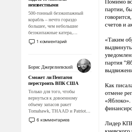
адаптироваться.
Помимо во
неизвестными
партии, б
500-тонный безэкипажный
говорится,
корабль – нечто гораздо
счетов и 
большее, чем небольшие
безэкипажные катера,
«Таким об
применение которых уже
1 комментарий
стало обыденностью. Задача по
выдвинуты
созданию такого корабля очень
уведомлени
сложна и амбициозна. Однако
партия "Я
и ее реализация радикально
Борис Джерелиевский
выдвижения
поднимет наши боевые
Сможет ли Пентагон
возможности.
перестроить ВПК США
Как писал
Только для того, чтобы
отмене ре
вернуться к довоенному
«Яблоко».
объему запасов ракет
финансиро
Tomahawk, THAAD и Patriot
США потребуется более трех
6 комментариев
Лидер КП
лет. Даже небольшая война с
киевского
Ираном опустошила