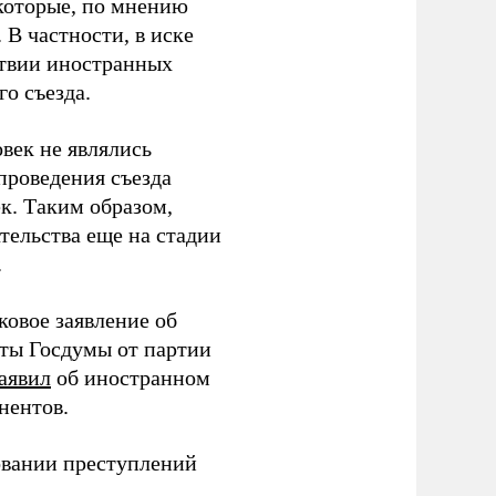
которые, по мнению
В частности, в иске
тствии иностранных
о съезда.
век не являлись
проведения съезда
ек. Таким образом,
тельства еще на стадии
.
ковое заявление об
аты Госдумы от партии
аявил
об иностранном
нентов.
овании преступлений