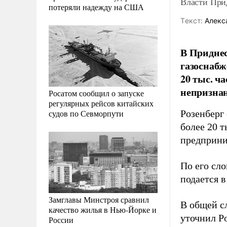
Власти При
потеряли надежду на США
Tекст:
Алекс
В Приднес
газоснабж
20 тыс. ч
непризнан
Росатом сообщил о запуске
регулярных рейсов китайских
судов по Севморпути
Розенберг 
более 20 т
предприни
По его сл
подается 
Замглавы Минстроя сравнил
В общей с
качество жилья в Нью-Йорке и
уточнил Ро
России