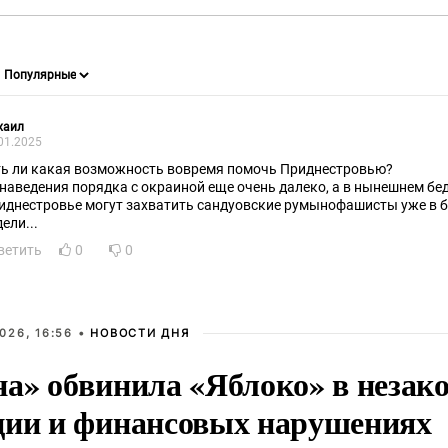
хаил
01.2025
ть ли какая возможность вовремя помочь Приднестровью?
 наведения порядка с окраиной еще очень далеко, а в нынешнем б
иднестровье могут захватить сандуовские румынофашисты уже в 
ели...
ветить
0
0
026, 16:56 •
НОВОСТИ ДНЯ
на» обвинила «Яблоко» в незак
ции и финансовых нарушениях