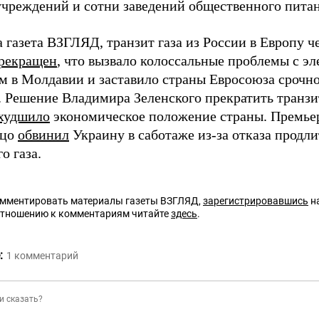
учреждений и сотни заведений общественного питан
 газета ВЗГЛЯД, транзит газа из России в Европу ч
рекращен
, что вызвало колоссальные проблемы с э
м в Молдавии и заставило страны Евросоюза срочно
 Решение Владимира Зеленского прекратить транзит
худшило
экономическое положение страны. Премье
ицо
обвинил
Украину в саботаже из-за отказа продли
о газа.
омментировать материалы газеты ВЗГЛЯД,
зарегистрировавшись
на
отношению к комментариям читайте
здесь
.
:
1
комментарий