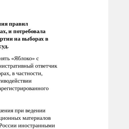
ния правил
ах, и потребовала
ртии на выборах в
уд.
нять «Яблоко» с
инистративный ответчик
ах, в частности,
тиводействии
зарегистрированного
шения при ведении
ационных материалов
в России иностранными