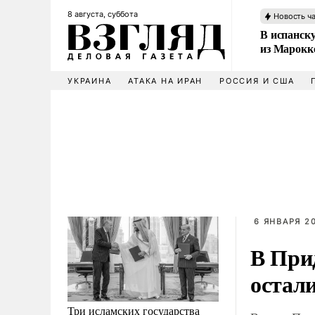
8 августа, суббота
Новость ч
В испанск
из Марокк
УКРАИНА
АТАКА НА ИРАН
РОССИЯ И США
6 ЯНВАРЯ 20
В При
остали
Три исламских государства