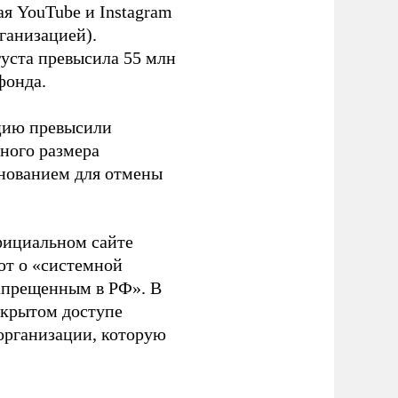
я YouTube и Instagram
ганизацией).
густа превысила 55 млн
фонда.
ацию превысили
ного размера
основанием для отмены
фициальном сайте
ют о «системной
апрещенным в РФ». В
ткрытом доступе
организации, которую