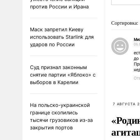
против России и Ирана
Сортировка:
Маск запретил Киеву
использовать Starlink для
Ми
ударов по России
06.
ес
до
Пр
Суд признал законным
нед
снятие партии «Яблоко» с
От
выборов в Карелии
На польско-украинской
7 АВГУСТА 2
границе скопились
«Роди
тысячи грузовиков из-за
закрытия портов
агита