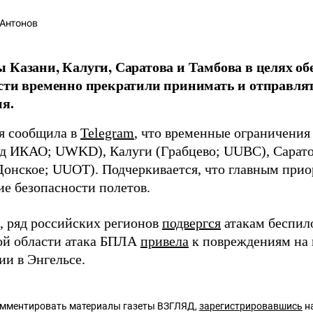
Антонов
 Казани, Калуги, Саратова и Тамбова в целях об
сти временно прекратили принимать и отправля
я.
я сообщила в
Telegram
, что временные ограничения 
од ИКАО; UWKD), Калуги (Грабцево; UUBC), Сарат
Донское; UUOT). Подчеркивается, что главным прио
ие безопасности полетов.
 ряд российских регионов
подвергся
атакам беспило
ой области атака БПЛА
привела
к повреждениям на
ии в Энгельсе.
омментировать материалы газеты ВЗГЛЯД,
зарегистрировавшись
на