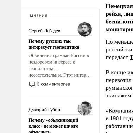
Немецкая 
рейха, ли
МНЕНИЯ
беспилотн
мониторин
Сергей Лебедев
Почему русских так
По меньше
интересует геополитика
российски
Обвинения граждан России в
передает
нездоровом интересе к
геополитике –
В конце и
несостоятельны. Этот интерес
перевозил
рационален и прагматичен. Он
0 комментариев
румынског
обусловлен тысячелетним
опытом выживания в крайне
экипажем 
непростых условиях и
фундаментальным знанием,
Дмитрий Губин
«Компания
что мировая политика имеет
в 1901 год
Почему «объясняющий
свойство заявляться на порог
класс» не может ничего
работавши
нашего дома.
объяснить