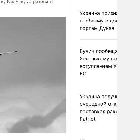
и, Калуги, Саратова и
Украина признала
проблему с доступом к
портам Дуная
Вучич пообещал
Зеленскому помочь со
вступлением Украины в
ЕС
Украина получила
очередной отказ в
поставках ракет для
Patriot