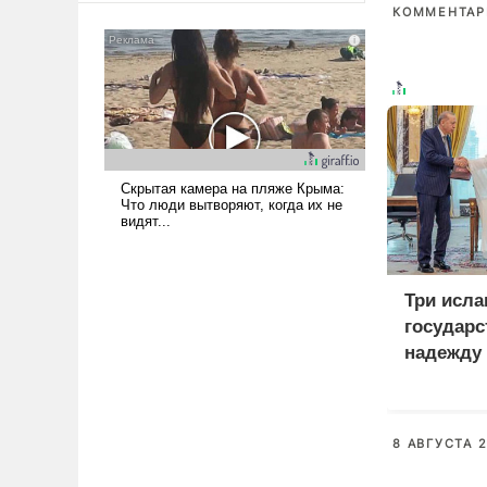
КОММЕНТАРИ
сложна и амбициозна. Однако
и ее реализация радикально
поднимет наши боевые
возможности.
Три исла
государс
надежду
8 АВГУСТА 2