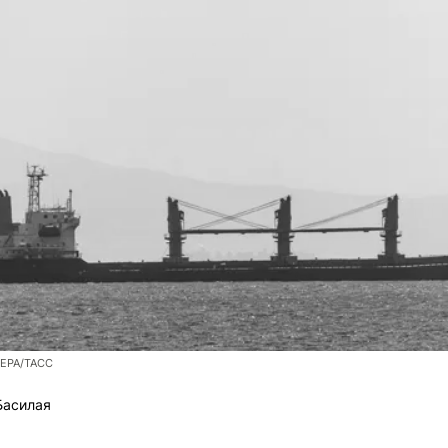
/EPA/ТАСС
Басилая