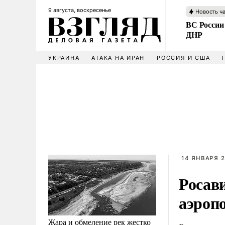
9 августа, воскресенье
Новость ч
ВС России
ДНР
УКРАИНА
АТАКА НА ИРАН
РОССИЯ И США
14 ЯНВАРЯ 2
Росав
аэропо
Жара и обмеление рек жестко