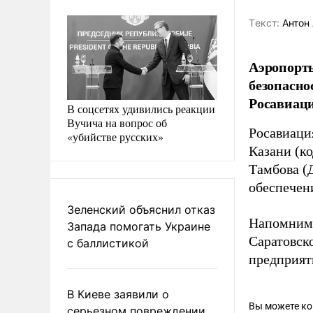
Tекст:
Антон 
Аэропорты
безопасно
Росавиаци
В соцсетях удивились реакции
Вучича на вопрос об
Росавиаци
«убийстве русских»
Казани (к
Тамбова (
обеспечен
Зеленский объяснил отказ
Напомним,
Запада помогать Украине
Саратовск
с баллистикой
предприят
В Киеве заявили о
Вы можете к
серьезном повреждении