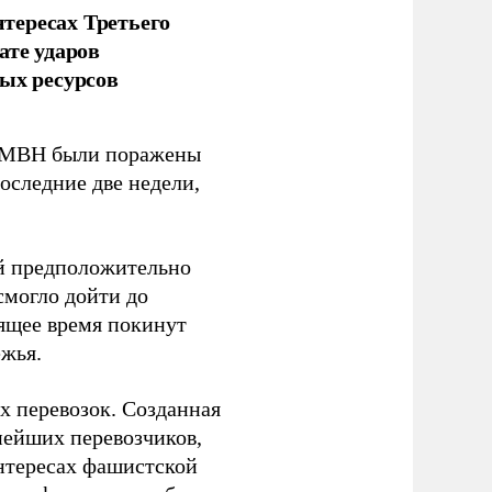
тересах Третьего
ате ударов
ых ресурсов
 GMBH были поражены
оследние две недели,
ый предположительно
смогло дойти до
оящее время покинут
ежья.
 перевозок. Созданная
пнейших перевозчиков,
нтересах фашистской