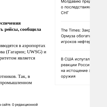
Молдавию предупреди
о последствиях выхода
СНГ
еспечения
ть рейсы, сообщила
The Times: Закрытие
Ормуза обогатило новы
игроков нефтерынка
вводятся в аэропортах
ова (Гагарин; UWSG) и
ритетом является
В США испугались
реакции России и Кита
на истощение запасов
тников. Так, в
оружия
 промышленном
 сайте. О редакционной