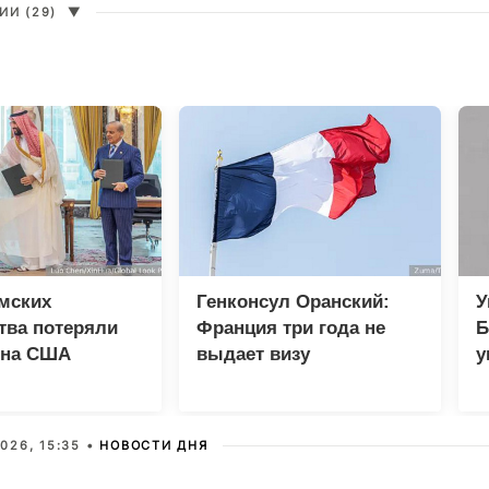
И (29)
▼
мских
Генконсул Оранский:
У
тва потеряли
Франция три года не
Б
 на США
выдает визу
у
российскому дипломату
п
026, 15:35 •
НОВОСТИ ДНЯ