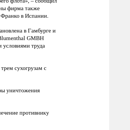
оего флота», – сообщил
йны фирма также
 Франко в Испании.
ановлена в Гамбурге и
 Blumenthal GMBH
и условиями труда
 трем сухогрузам с
ры уничтожения
печение противнику