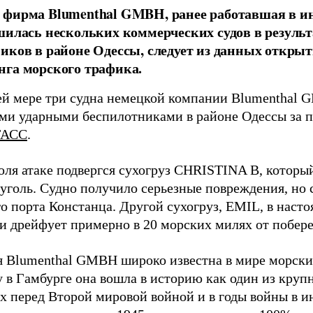
фирма Blumenthal GMBH, ранее работавшая в ин
шилась нескольких коммерческих судов в результ
иков в районе Одессы, следует из данных открыт
га морского трафика.
й мере три судна немецкой компании Blumenthal
ми ударными беспилотниками в районе Одессы за п
ТАСС
.
юля атаке подвергся сухогруз CHRISTINA B, котор
 уголь. Судно получило серьезные повреждения, но 
о порта Констанца. Другой сухогруз, EMIL, в наст
и дрейфует примерно в 20 морских милях от побер
 Blumenthal GMBH широко известна в мире морских
у в Гамбурге она вошла в историю как один из кру
х перед Второй мировой войной и в годы войны в и