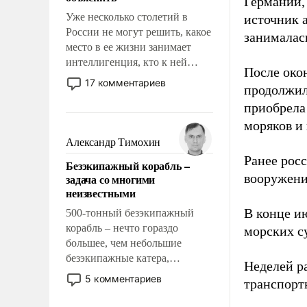
Германии, 
Уже несколько столетий в
источник 
России не могут решить, какое
занималас
место в ее жизни занимает
интеллигенция, кто к ней
После око
принадлежит, а кого из нее
17 комментариев
продолжил
исключили с правом
приобрела
восстановления и без оного. И
чем она отличается от просто
моряков и
образованных людей. Иногда
Александр Тимохин
казалось, что эти вопросы
Ранее рос
Безэкипажный корабль –
решены раз и навсегда, но –
вооружени
задача со многими
нет, не решены.
неизвестными
В конце и
500-тонный безэкипажный
корабль – нечто гораздо
морских су
большее, чем небольшие
безэкипажные катера,
Неделей р
применение которых уже
5 комментариев
транспорт
стало обыденностью. Задача по
созданию такого корабля очень