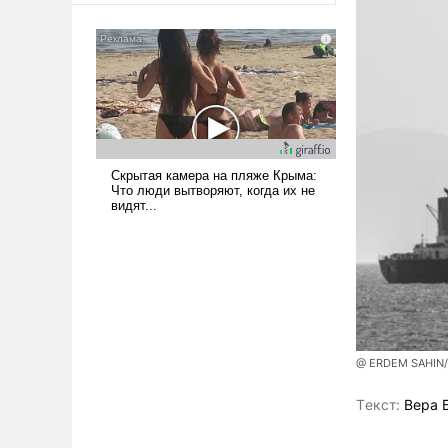
@ ERDEM SAHIN
Tекст:
Вера 