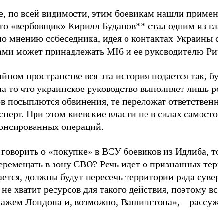
е, по всей видимости, этим боевикам нашли примене
что «вербовщик» Кирилл Буданов** стал одним из гл
по мнению собеседника, идея о контактах Украины
ами может принадлежать MI6 и ее руководителю Ри
йном пространстве вся эта история подается так, б
на то что украинское руководство выполняет лишь р
ов посыплются обвинения, те переложат ответственн
сперт. При этом киевские власти не в силах самост
нонсированных операций.
 говорить о «покупке» в ВСУ боевиков из Идлиба, т
еремещать в зону СВО? Речь идет о признанных тер
ается, должны будут пересечь территории ряда суве
не хватит ресурсов для такого действия, поэтому в
нажем Лондона и, возможно, Вашингтона», – рассуж