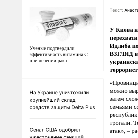
Tекст:
Анаста
У Киева н
перехвати
Идлиба по
Ученые подтвердили
ВЗГЛЯД во
эффективность витамина C
при лечении рака
украински
террорист
«Провинция
можно выр
На Украине уничтожили
затем слож
крупнейший склад
семьями с
средств защиты Delta Plus
республик
трогали. 
Сенат США одобрил
атак», – р
ужесточение санкций