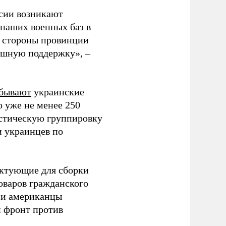
сии возникают
 наших военных баз в
о стороны провинции
ушную поддержку», –
бывают
украинские
 уже не менее 250
истическую группировку
 украинцев по
ектующие для сборки
оваров гражданского
 и американцы
й фронт против