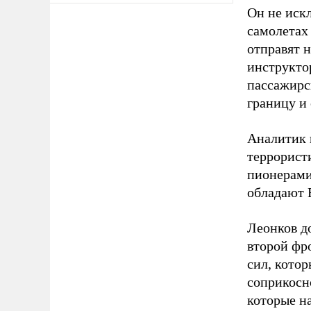
Он не иск
самолетах
отправят 
инструкто
пассажирск
границу и
Аналитик 
террорист
пионерами
обладают 
Леонков д
второй фр
сил, кото
соприкосн
которые н