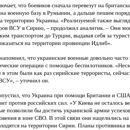
лючает, что боевиков сначала перевезут на британс
 на военную базу в Румынии, а дальше пешим поряд
на территорию Украины. «Реализуемой также выгляд
ров ВСУ в Сирию, – продолжил аналитик. – Они мог
им транспортом до Турции, выдавая себя за турист
 оказаться на территории провинции Идлиб».
напомнил, что украинские военные довольно часто 
ические операции с помощью беспилотников. «Несмо
 в этом были как раз сирийские террористы, сейч
ВСУ», – уточнил он.
опустил, что Украина при помощи Британии и США
онт против российских сил. «У Киева не осталось в
рые позволили бы достичь украинской армии успехов
овения в зоне СВО. В этой связи они нацелились на
аходятся на территории Сирии. Планы противника в