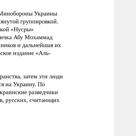
Р Минобороны Украины
янутой группировкой.
еской «Нусры»
кличка Абу Мохаммад
ников и дальнейшая их
ское издание «Аль-
ранства, затем эти люди
ся на Украину. По
украинские разведчики
ов, русских, считающих