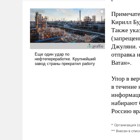
американские арсеналы.
Сложившаяся ситуация
Примечате
означает многолетний период
Кирилл Бу
уязвимости США, например,
Также указ
перед Китаем.
(запрещен
Джуляни. 
отправка 
Ватан».
Упор в вер
в течение 
информаци
набирают б
Россию вр
* Организация (
** Внесен в спи