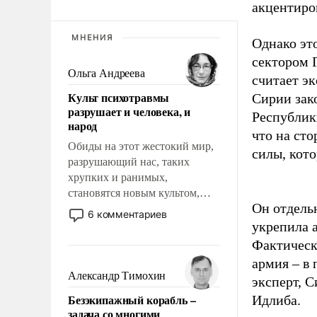
акцентиро
МНЕНИЯ
Однако эт
сектором Г
Ольга Андреева
считает э
Культ психотравмы
Сирии зак
разрушает и человека, и
Республик
народ
что на ст
Обиды на этот жестокий мир,
силы, кот
разрушающий нас, таких
хрупких и ранимых,
становятся новым культом,
Он отдель
постепенно вытесняя и
6 комментариев
отменяя традиционное
укрепила 
требование к человеку – быть
Фактическ
мужественным и твердым под
армия – в 
ударами судьбы, брать на себя
Александр Тимохин
эксперт, 
ответственность, помогать
Безэкипажный корабль –
Идлиба.
слабым, идти вперед и
задача со многими