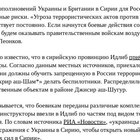
оползновений Украины и Британии в Сирии для Рос
ные риски. «Угроза террористических актов против
твует постоянно. Если начнутся боевые действия с
 будем оказывать правительственным войскам возд
Леонков.
ло известно, что в сирийскую провинцию Идлиб
при
ры. Согласно данным местных источников, приехало
Они должны обучить запрещенную в России террор
хрир аш-Шам*» делать беспилотники. Распределили
твенным объектам в районе Джисир аш-Шугур.
зывается, что боевикам переданы различные компл
инструкторы ввезли в Идлиб по частям под видом т
я. По словам источника
РИА «Новости»
, «украинцы
 сражения с Украины в Сирию, чтобы открыть новы
х сил в Сирии».