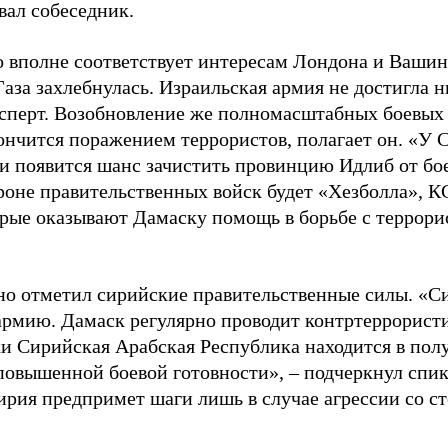
вал собеседник.
о вполне соответствует интересам Лондона и Вашин
аза захлебнулась. Израильская армия не достигла н
ксперт. Возобновление же полномасштабных боевых
ончится поражением террористов, полагает он. «У
и появится шанс зачистить провинцию Идлиб от бое
ороне правительственных войск будет «Хезболла», К
орые оказывают Дамаску помощь в борьбе с террорис
но отметил сирийские правительственные силы. «Си
армию. Дамаск регулярно проводит контртеррорист
и Сирийская Арабская Республика находится в пол
повышенной боевой готовности», – подчеркнул спике
Сирия предпримет шаги лишь в случае агрессии со с