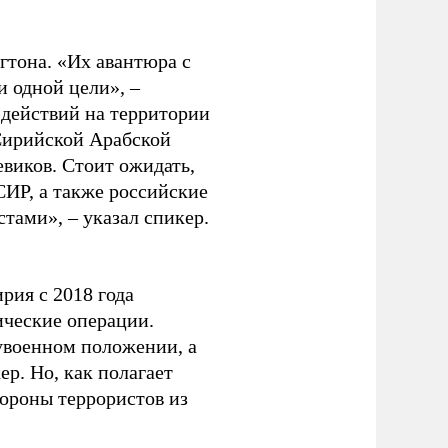
гтона. «Их авантюра с
и одной цели», –
 действий на территории
 Сирийской Арабской
виков. Стоит ожидать,
СИР, а также российские
тами», – указал спикер.
рия с 2018 года
ические операции.
увоенном положении, а
р. Но, как полагает
тороны террористов из