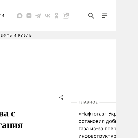
ТИ
НЕФТЬ И РУБЛЬ
ГЛАВНОЕ
ва с
«Нафтогаз» Украины
тания
остановил добычу нефт
газа из-за повреждения
инфраструктуры