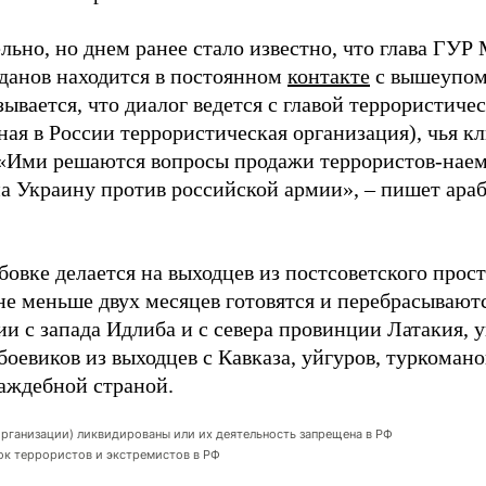
льно, но днем ранее стало известно, что глава ГУ
данов находится в постоянном
контакте
с вышеупом
ывается, что диалог ведется с главой террористич
ная в России террористическая организация), чья 
«Ими решаются вопросы продажи террористов-наем
на Украину против российской армии», – пишет араб
бовке делается на выходцев из постсоветского прост
не меньше двух месяцев готовятся и перебрасывают
и с запада Идлиба и с севера провинции Латакия, 
оевиков из выходцев с Кавказа, уйгуров, туркоман
аждебной страной.
организации) ликвидированы или их деятельность запрещена в РФ
сок террористов и экстремистов в РФ