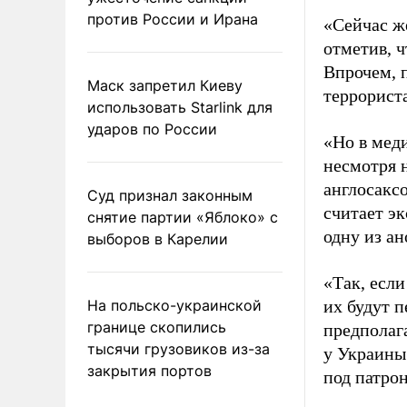
против России и Ирана
«Сейчас ж
отметив, 
Впрочем, 
Маск запретил Киеву
террорист
использовать Starlink для
ударов по России
«Но в меди
несмотря 
англосакс
Суд признал законным
считает эк
снятие партии «Яблоко» с
одну из а
выборов в Карелии
«Так, если
На польско-украинской
их будут п
границе скопились
предполаг
тысячи грузовиков из-за
у Украины 
закрытия портов
под патро