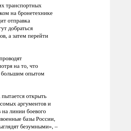
ких транспортных
ком на бронетехнике
ит отправка
ут добраться
ов, а затем перейти
проводят
тря на то, что
ас большим опытом
 пытается открыть
есомых аргументов и
 на линии боевого
 военные базы России,
ыглядят безумными», –