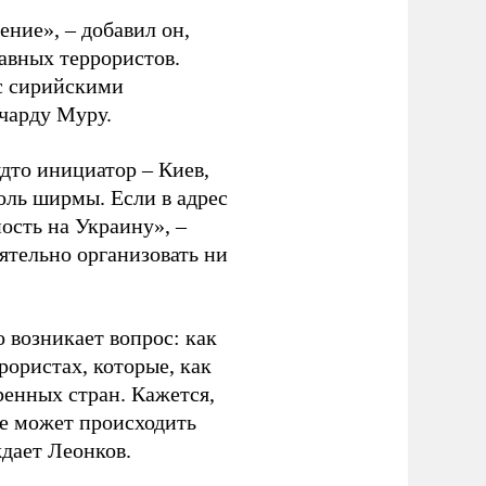
ние», – добавил он,
авных террористов.
 с сирийскими
чарду Муру.
удто инициатор – Киев,
оль ширмы. Если в адрес
ость на Украину», –
оятельно организовать ни
о возникает вопрос: как
рористах, которые, как
ренных стран. Кажется,
се может происходить
дает Леонков.