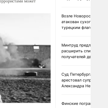
террористами может
Возле Новороссийска
атакован сухогруз под
турецким флагом
Минтруд предложил
расширить список
получателей двух пенс
Суд Петербурга заочно
арестовал супругу
Александра Невзорова
Финские пограничники