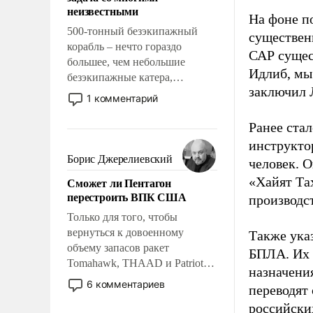
адаптироваться.
неизвестными
На фоне п
500-тонный безэкипажный
существен
корабль – нечто гораздо
САР сущес
большее, чем небольшие
Идлиб, мы
безэкипажные катера,
заключил 
применение которых уже
1 комментарий
стало обыденностью. Задача по
созданию такого корабля очень
Ранее ста
сложна и амбициозна. Однако
инструкто
и ее реализация радикально
Борис Джерелиевский
человек. 
поднимет наши боевые
«Хайят Та
Сможет ли Пентагон
возможности.
перестроить ВПК США
производс
Только для того, чтобы
вернуться к довоенному
Также ука
объему запасов ракет
БПЛА. Их 
Tomahawk, THAAD и Patriot
назначени
США потребуется более трех
6 комментариев
переводят
лет. Даже небольшая война с
российски
Ираном опустошила