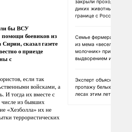
закрыли проходы для
диких животных на
границе с Россией
или бы ВСУ
и помощи боевиков из
Семье фермера Уолкер
Сирии, сказал газете
из мема «веселый
естно о приезде
молочник» пригрозили
ны с
выдворением из Росси
ористов, если так
Эксперт объяснил
ьственными войсками, а
пропажу белых грибов 
лесах этим летом
. И тогда их вместе с
 числе из бывших
ие «Хезболла» их не
пытки террористических