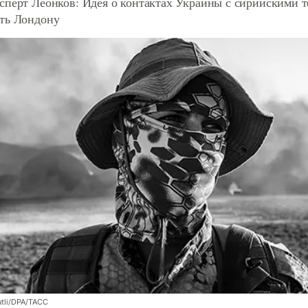
сперт Леонков: Идея о контактах Украины с сирийскими 
ть Лондону
utli/DPA/ТАСС