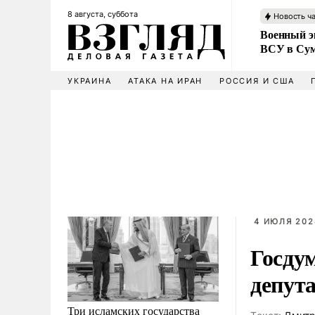
8 августа, суббота
Новость ч
Военный эк
ВСУ в Сум
УКРАИНА
АТАКА НА ИРАН
РОССИЯ И США
4 ИЮЛЯ 202
Госду
депута
Три исламских государства