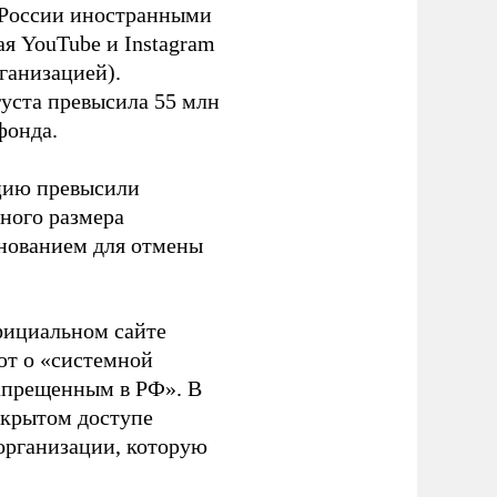
в России иностранными
я YouTube и Instagram
ганизацией).
густа превысила 55 млн
фонда.
ацию превысили
ного размера
основанием для отмены
фициальном сайте
ют о «системной
апрещенным в РФ». В
ткрытом доступе
организации, которую