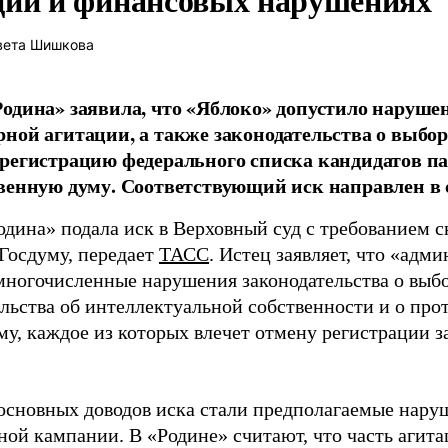
вета Шишкова
одина» заявила, что «Яблоко» допустило наруше
ной агитации, а также законодательства о выбор
регистрацию федерального списка кандидатов па
венную думу. Соответствующий иск направлен в с
одина» подала иск в Верховный суд с требованием с
 Госдуму, передает
ТАСС
. Истец заявляет, что «адм
многочисленные нарушения законодательства о выбор
ельства об интеллектуальной собственности и о про
му, каждое из которых влечет отмену регистрации 
основных доводов иска стали предполагаемые нару
ной кампании. В «Родине» считают, что часть агит