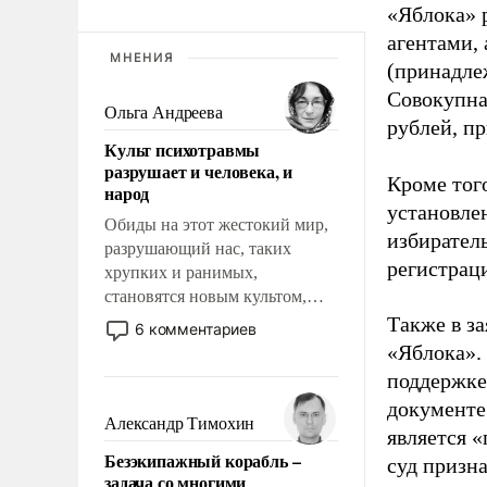
«Яблока» 
агентами,
МНЕНИЯ
(принадле
Совокупная
Ольга Андреева
рублей, пр
Культ психотравмы
разрушает и человека, и
Кроме тог
народ
установле
Обиды на этот жестокий мир,
избиратель
разрушающий нас, таких
регистрац
хрупких и ранимых,
становятся новым культом,
постепенно вытесняя и
Также в з
6 комментариев
отменяя традиционное
«Яблока».
требование к человеку – быть
поддержке
мужественным и твердым под
документе
ударами судьбы, брать на себя
Александр Тимохин
является 
ответственность, помогать
Безэкипажный корабль –
суд призн
слабым, идти вперед и
задача со многими