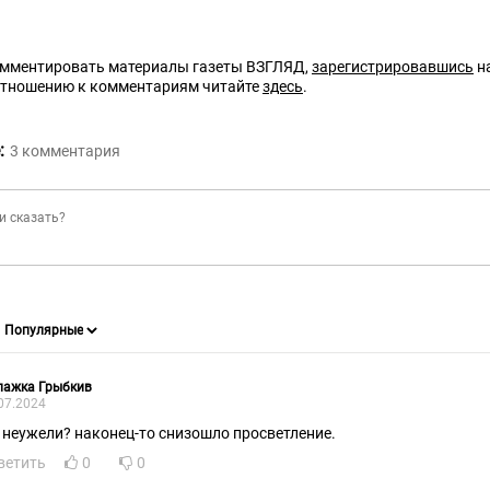
омментировать материалы газеты ВЗГЛЯД,
зарегистрировавшись
на
отношению к комментариям читайте
здесь
.
:
3
комментария
лажка Грыбкив
07.2024
 неужели? наконец-то снизошло просветление.
ветить
0
0