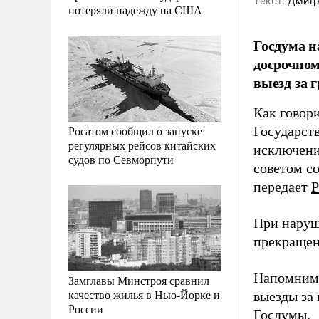
Tекст:
Дмитр
потеряли надежду на США
Госдума н
досрочном
выезд за 
Как говори
Росатом сообщил о запуске
Государст
регулярных рейсов китайских
исключени
судов по Севморпути
советом с
передает
Р
При наруш
прекращен
Напомним,
Замглавы Минстроя сравнил
качество жилья в Нью-Йорке и
выезды за
России
Госдумы.