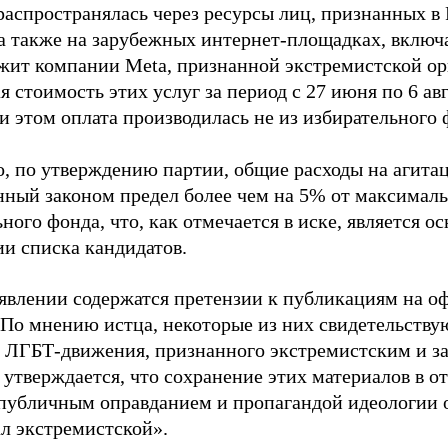
распространялась через ресурсы лиц, признанных 
 а также на зарубежных интернет-площадках, включа
жит компании Meta, признанной экстремистской ор
 стоимость этих услуг за период с 27 июня по 6 ав
и этом оплата производилась не из избирательного 
о, по утверждению партии, общие расходы на агит
нный законом предел более чем на 5% от максималь
ного фонда, что, как отмечается в иске, является 
ии списка кандидатов.
аявлении содержатся претензии к публикациям на о
 По мнению истца, некоторые из них свидетельству
 ЛГБТ-движения, признанного экстремистским и з
 утверждается, что сохранение этих материалов в о
«публичным оправданием и пропагандой идеологии 
ал экстремистской».