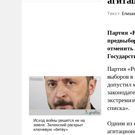
Tекст:
Елиза
Партия «Р
предвыбор
отменить 
Государст
Партия «Р
выборов в
допустил 
законодат
экстремиз
списка».
Одним из 
агитацион