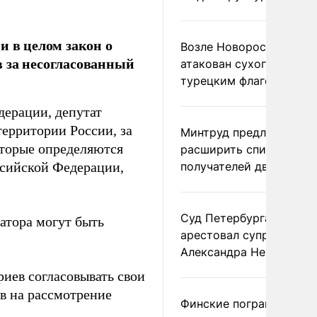
и в целом закон о
Возле Новороссийска
 за несогласованный
атакован сухогруз под
турецким флагом
дерации, депутат
территории России, за
Минтруд предложил
оторые определяются
расширить список
ссийской Федерации,
получателей двух пенс
Суд Петербурга заочно
атора могут быть
арестовал супругу
Александра Невзорова
иев согласовывать свои
в на рассмотрение
Финские пограничники