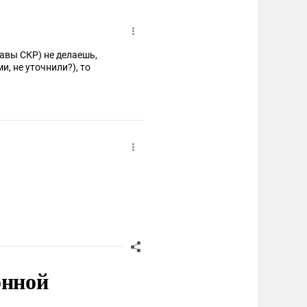
Главы СКР) не делаешь,
и, не уточнили?), то
онной