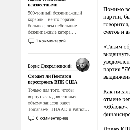
адаптироваться.
неизвестными
Помимо во
500-тонный безэкипажный
партии, б
корабль – нечто гораздо
говорится,
большее, чем небольшие
счетов и 
безэкипажные катера,
применение которых уже
1 комментарий
стало обыденностью. Задача по
«Таким об
созданию такого корабля очень
выдвинуты
сложна и амбициозна. Однако
уведомлени
и ее реализация радикально
Борис Джерелиевский
партия "Я
поднимет наши боевые
Сможет ли Пентагон
выдвижения
возможности.
перестроить ВПК США
Только для того, чтобы
Как писал
вернуться к довоенному
отмене ре
объему запасов ракет
«Яблоко».
Tomahawk, THAAD и Patriot
финансиро
США потребуется более трех
6 комментариев
лет. Даже небольшая война с
Лидер КП
Ираном опустошила