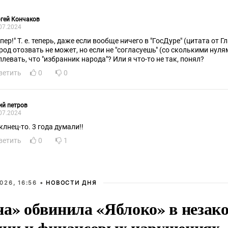
гей Кончаков
07.2024
пер!" Т. е. теперь, даже если вообще ничего в "ГосДуре" (цитата от 
род отозвать не может, но если не "согласуешь" (со сколькими нулям
плевать, что "избранник народа"? Или я что-то не так, понял?
ветить
0
0
ий петров
07.2024
клнец-то. 3 года думали!!
ветить
0
1
026, 16:56 •
НОВОСТИ ДНЯ
на» обвинила «Яблоко» в незак
ции и финансовых нарушениях