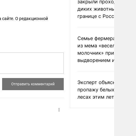
закрыли проходы для
диких животных на
границе с Россией
 сайте. О редакционной
Семье фермера Уолкер
из мема «веселый
молочник» пригрозили
выдворением из Росси
Эксперт объяснил
пропажу белых грибов 
лесах этим летом