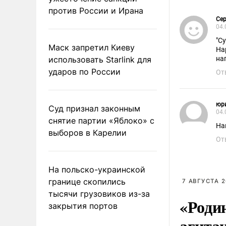
против России и Ирана
Сер
04.
"Су
Маск запретил Киеву
На
использовать Starlink для
на
ударов по России
От
юр
Суд признал законным
04.
снятие партии «Яблоко» с
На
выборов в Карелии
От
На польско-украинской
границе скопились
7 АВГУСТА 2
тысячи грузовиков из-за
«Роди
закрытия портов
агита