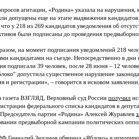
просов агитации, «Родина» указала на нарушения, 
ыли допущены еще на этапе выдвижения кандидатов. 
 что у 218 из 269 кандидатов уведомления об отсу
активов были подписаны до проведения предвыборног
разом, на момент подписания уведомлений 218 чело
ми кандидатами на съезде. Непосредственно в дни 
я подписали 39 человек, после 28 июня – 12 челов
блоко" допустила существенное нарушение законода
 и регистрации», – говорится в исковом заявлении
а газета ВЗГЛЯД, Верховный суд России
получил
ис
гистрации федерального списка кандидатов в депут
 Председатель партии «Родина» Алексей Журавлев
з
вании предвыборной кампании политических оппо
РФ Геннадий Зюганов
обвинил
«Яблоко» в игнорир