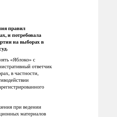
ния правил
ах, и потребовала
ртии на выборах в
уд.
нять «Яблоко» с
инистративный ответчик
ах, в частности,
тиводействии
зарегистрированного
шения при ведении
ационных материалов