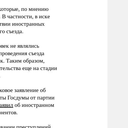
которые, по мнению
В частности, в иске
тствии иностранных
о съезда.
век не являлись
проведения съезда
ек. Таким образом,
тельства еще на стадии
.
ковое заявление об
аты Госдумы от партии
аявил
об иностранном
нентов.
овании преступлений