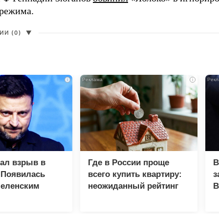
 режима.
И (0)
▼
i
i
зал взрыв в
Где в России проще
В
 Появилась
всего купить квартиру:
з
Зеленским
неожиданный рейтинг
В
Г