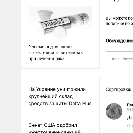
Вы можете к
политике по 
Обсуждение
Ученые подтвердили
эффективность витамина C
при лечении рака
На Украине уничтожили
Сортировка:
крупнейший склад
средств защиты Delta Plus
Па
04.
Да
Сенат США одобрил
От
ужесточение санкций