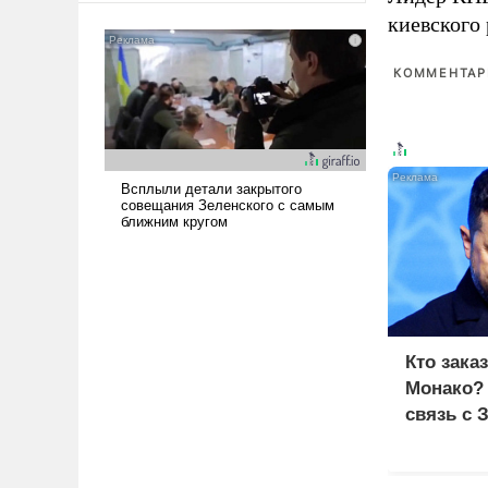
американские арсеналы.
киевского
Сложившаяся ситуация
означает многолетний период
КОММЕНТАРИ
уязвимости США, например,
перед Китаем.
Кто зака
Монако?
связь с 