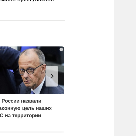
i
 России назвали
Еще один удар по
аконную цель наших
нефтепереработке.
С на территории
Крупнейший завод
ермании
страны прекратил
работу