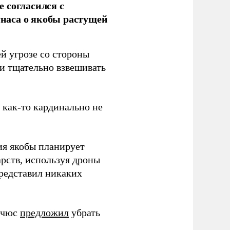
 согласился с
наса о якобы растущей
й угрозе со стороны
 и тщательно взвешивать
з как-то кардинально не
ия якобы планирует
рств, используя дроны
представил никаких
ичюс
предложил
убрать