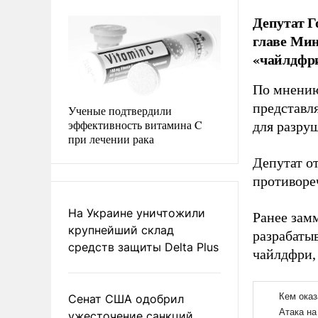
Депутат Г
главе Мин
«чайлдфр
По мнению
представл
Ученые подтвердили
эффективность витамина C
для разру
при лечении рака
Депутат от
противоре
На Украине уничтожили
Ранее зам
крупнейший склад
разрабаты
средств защиты Delta Plus
чайлдфри,
Сенат США одобрил
ужесточение санкций