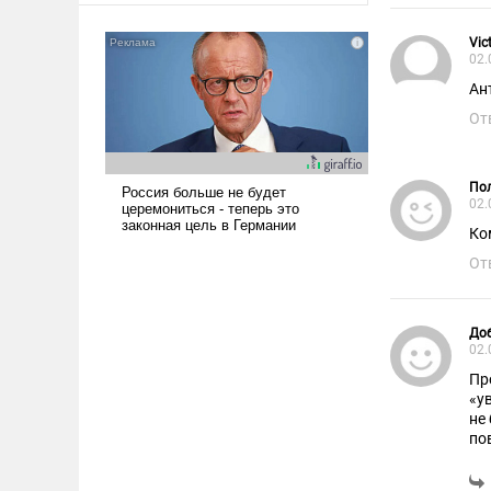
Vic
02.
Ан
От
Пол
02.
Ко
От
До
02.
Пр
«у
не
по