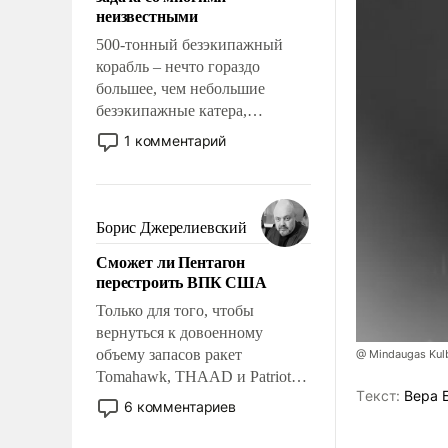
адаптироваться.
неизвестными
500-тонный безэкипажный
корабль – нечто гораздо
большее, чем небольшие
безэкипажные катера,
применение которых уже
1 комментарий
стало обыденностью. Задача по
созданию такого корабля очень
сложна и амбициозна. Однако
и ее реализация радикально
Борис Джерелиевский
поднимет наши боевые
Сможет ли Пентагон
возможности.
перестроить ВПК США
Только для того, чтобы
вернуться к довоенному
объему запасов ракет
@ Mindaugas Kul
Tomahawk, THAAD и Patriot
Tекст:
Вера 
США потребуется более трех
6 комментариев
лет. Даже небольшая война с
Ираном опустошила