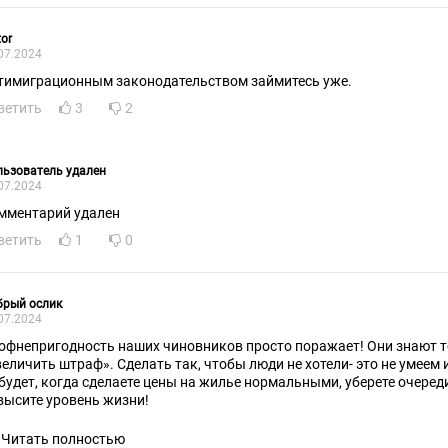
tor
07.2024
тимиграционным законодательством займитесь уже.
ветить
3
2
ьзователь удален
07.2024
мментарий удален
ветить
1
0
брый ослик
07.2024
офнепригодность наших чиновников просто поражает! Они знают т
величить штраф». Сделать так, чтобы люди не хотели- это не умеем
 будет, когда сделаете цены на жилье нормальными, уберете очереди
высите уровень жизни!
Читать полностью