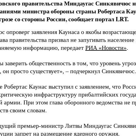
овского правительства Миндаугас Синкявичюс не
аниями министра обороны страны Робертаса Кау
грозе со стороны России, сообщает портал LRT.
с опроверг заявления Каунаса о якобы возрастающе
ава правительства призвал не запугивать население
аняемую информацию, передает
РИА «Новости»
.
ы заверить общественность в том, что уровень угро
, он просто существует», – подчеркнул Синкявичюс.
е Робертас Каунас выступил с заявлением, что Росс
 критическую инфраструктуру прибалтийских госуда
й армии. При этом глава оборонного ведомства не 
ств своим словам.
дущий премьер-министр Литвы Миндаугас Синкяв
туции запрет на размещение ядерного оружия.