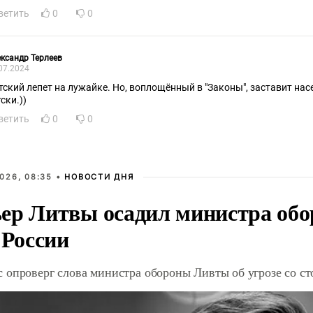
ветить
0
0
ксандр Терлеев
07.2024
тский лепет на лужайке. Но, воплощённый в "Законы", заставит нас
ски.))
ветить
0
0
026, 08:35 •
НОВОСТИ ДНЯ
ер Литвы осадил министра обо
 России
 опроверг слова министра обороны Ливты об угрозе со с