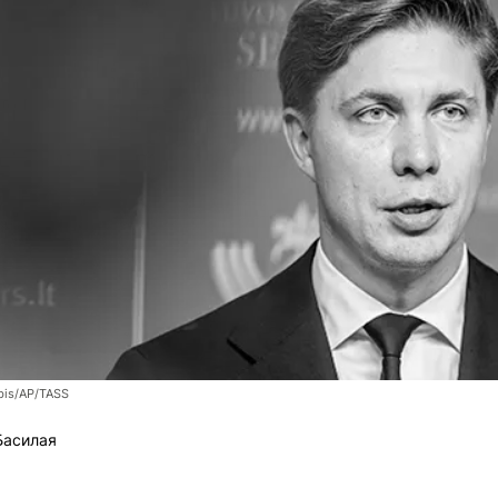
bis/AP/TASS
Басилая