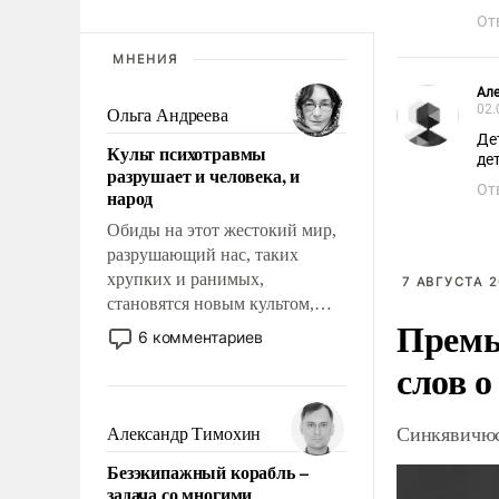
От
МНЕНИЯ
Але
02.
Ольга Андреева
Де
Культ психотравмы
дет
разрушает и человека, и
От
народ
Обиды на этот жестокий мир,
разрушающий нас, таких
хрупких и ранимых,
7 АВГУСТА 2
становятся новым культом,
Премь
постепенно вытесняя и
6 комментариев
отменяя традиционное
слов о
требование к человеку – быть
мужественным и твердым под
ударами судьбы, брать на себя
Синкявичюс
Александр Тимохин
ответственность, помогать
Безэкипажный корабль –
слабым, идти вперед и
задача со многими