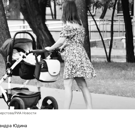
верстова/РИА Новости
андра Юдина