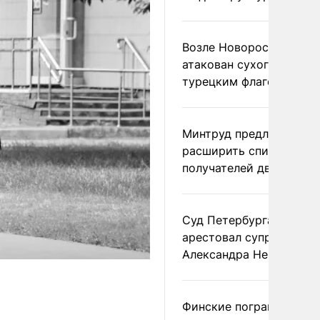
Возле Новороссийска
атакован сухогруз под
турецким флагом
Минтруд предложил
расширить список
получателей двух пенс
Суд Петербурга заочно
арестовал супругу
Александра Невзорова
Финские пограничники