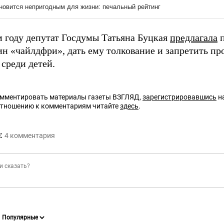
 году депутат Госдумы Татьяна Буцкая
предлагала
п
ин «чайлдфри», дать ему толкование и запретить пр
среди детей.
омментировать материалы газеты ВЗГЛЯД,
зарегистрировавшись
на
отношению к комментариям читайте
здесь
.
:
4
комментария