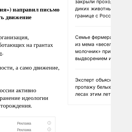
закрыли проходы для
сия») направил письмо
диких животных на
границе с Россией
ть движение
рганизация,
Семье фермера Уолкер
из мема «веселый
ботающих на грантах
молочник» пригрозили
»
.
выдворением из Росси
ности, а само движение,
Эксперт объяснил
пропажу белых грибов 
 России активно
лесах этим летом
транение идеологии
еторождения.