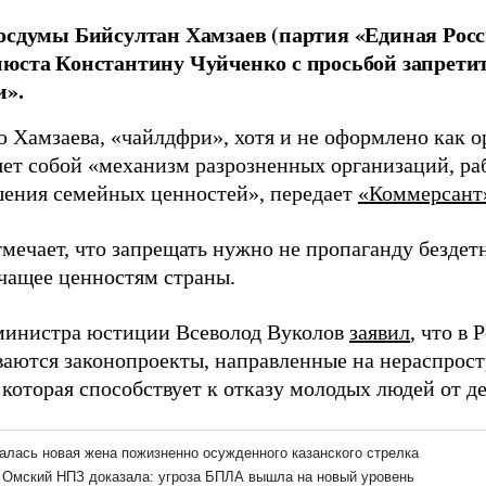
осдумы Бийсултан Хамзаев (партия «Единая Рос
юста Константину Чуйченко с просьбой запрети
и».
 Хамзаева, «чайлдфри», хотя и не оформлено как о
яет собой «механизм разрозненных организаций, ра
шения семейных ценностей», передает
«Коммерсант
мечает, что запрещать нужно не пропаганду бездет
чащее ценностям страны.
министра юстиции Всеволод Вуколов
заявил
, что в
ваются законопроекты, направленные на нераспрос
 которая способствует к отказу молодых людей от д