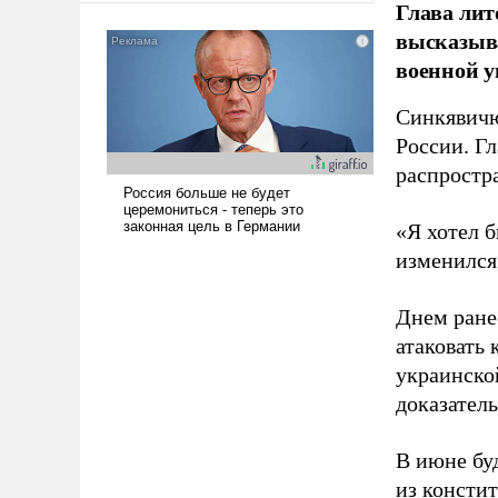
Глава лит
американские арсеналы.
высказыв
Сложившаяся ситуация
военной у
означает многолетний период
уязвимости США, например,
Синкявичю
перед Китаем.
России. Гл
распростр
«Я хотел б
изменился
Днем ране
атаковать
украинско
доказатель
В июне бу
из консти