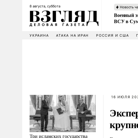
8 августа, суббота
Новость ч
Военный эк
ВСУ в Сум
УКРАИНА
АТАКА НА ИРАН
РОССИЯ И США
16 ИЮЛЯ 202
Экспе
крупн
Три исламских государства