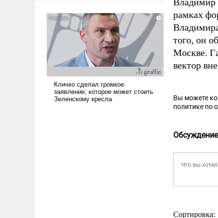
Владимир 
американские арсеналы.
рамках фо
Сложившаяся ситуация
Владимира
означает многолетний период
того, он 
уязвимости США, например,
перед Китаем.
Москве. Г
вектор вн
Вы можете к
политике по 
Обсуждение
Сортировка: