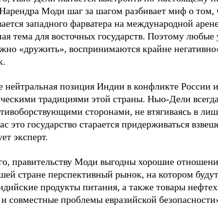
 Нарендра Моди шаг за шагом разбивает миф о том,
ается западного фарватера на международной арене
ая тема для восточных государств. Поэтому любые у
жно «дружить», воспринимаются крайне негативно»
к.
е нейтральная позиция Индии в конфликте России 
ческими традициями этой страны. Нью-Дели всегда
тивоборствующими сторонами, не втягиваясь в лиш
ас это государство старается придерживаться взве
ет эксперт.
го, правительству Моди выгодны хорошие отношен
ашей стране перспективный рынок, на котором буду
ндийские продукты питания, а также товары нефтех
 и совместные проблемы евразийской безопасности