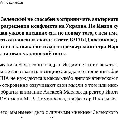
й Поздняков
Зеленский не способен воспринимать альтернат
 разрешения конфликта на Украине. Но Индия су
я указов внешних сил по поводу того, с кем име
ть отношения, сказал газете ВЗГЛЯД востоковед
зких высказываний в адрес премьер-министра Н
л вызван украинский посол.
ываниях Зеленского в адрес Индии не стоит искать 
пытается отразить позицию Запада в отношении сб
ША не нуждаются в каком-либо дипломатическом п
о откровенно озвучивают свои мысли о том или ин
– обратил внимание Алексей Маслов, директор Инст
У имени М. В. Ломоносова, профессор Школы во
сего, мы имеем дело с личными мнением Зеленского