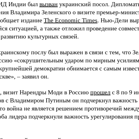
МИД Индии был
вызван
украинский посол. Дипломат
ния Владимира Зеленского о визите премьер-минис
ообщает издание
The Economic Times
. Нью-Дели выр
ся ситуацией, а также отложил проведение совмес
 развитию культурных связей.
раинскому послу был выражен в связи с тем, что Зе
ссию «сокрушительным ударом по мирным усилиям
 крупнейшей демократии обнимается с самым извес
кве», – заявил он.
 визит Нарендры Моди в Россию
прошел
с 8 по 9 и
ов с Владимиром Путиным он подчеркнул важность
что война не является решением противоречий межд
оба лидера подчеркнули важность урегулирования п