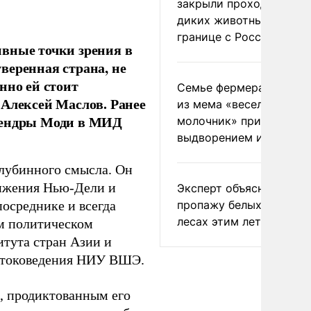
закрыли проходы для
диких животных на
границе с Россией
ивные точки зрения в
веренная страна, не
нно ей стоит
Семье фермера Уолкер
 Алексей Маслов. Ранее
из мема «веселый
арендры Моди в МИД
молочник» пригрозили
выдворением из Росси
глубинного смысла. Он
лижения Нью-Дели и
Эксперт объяснил
пропажу белых грибов 
осреднике и всегда
лесах этим летом
ом политическом
итута стран Азии и
стоковедения НИУ ВШЭ.
, продиктованным его