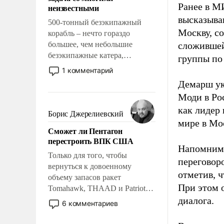
адаптироваться.
Ранее в 
неизвестными
высказыва
500-тонный безэкипажный
Москву, с
корабль – нечто гораздо
большее, чем небольшие
сложившей
безэкипажные катера,
группы по
применение которых уже
1 комментарий
стало обыденностью. Задача по
Демарш ук
созданию такого корабля очень
Моди в Ро
сложна и амбициозна. Однако
как лидер
и ее реализация радикально
Борис Джерелиевский
поднимет наши боевые
мире в Мос
Сможет ли Пентагон
возможности.
перестроить ВПК США
Напомним,
Только для того, чтобы
переговор
вернуться к довоенному
отметив, 
объему запасов ракет
При этом 
Tomahawk, THAAD и Patriot
США потребуется более трех
диалога.
6 комментариев
лет. Даже небольшая война с
Ираном опустошила