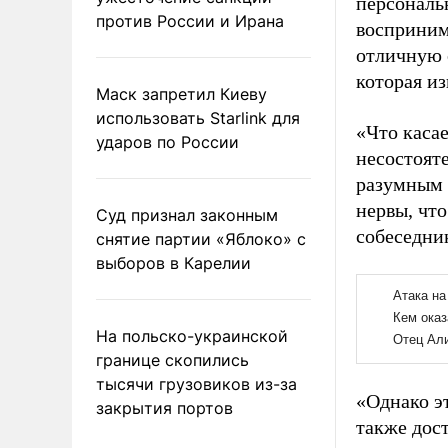
персональ
против России и Ирана
восприним
отличную 
которая из
Маск запретил Киеву
использовать Starlink для
«Что каса
ударов по России
несостояте
разумным 
нервы, чт
Суд признал законным
собеседни
снятие партии «Яблоко» с
выборов в Карелии
На польско-украинской
границе скопились
тысячи грузовиков из-за
«Однако э
закрытия портов
также дос