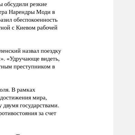
ы обсудили резкие
тра Нарендры Моди в
азил обеспокоенность
тной с Киевом рабочей
ленский назвал поездку
». «Удручающе видеть,
тным преступником в
юля. В рамках
 достижения мира,
у двумя государствами.
ротивостояния за счет