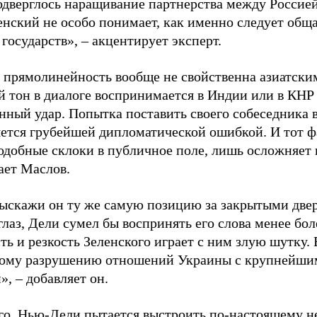
одверглось наращивание партнерства между Россией
енский не особо понимает, как именно следует общ
государств», – акцентирует эксперт.
 прямолинейность вообще не свойственна азиатским
й тон в диалоге воспринимается в Индии или в КНР
нный удар. Попытка поставить своего собеседника 
яется грубейшей дипломатической ошибкой. И тот ф
одобные склоки в публичное поле, лишь осложняет 
ает Маслов.
ыскажи он ту же самую позицию за закрытыми двер
 глаз, Дели сумел бы воспринять его слова менее бо
ь и резкость Зеленского играет с ним злую шутку. 
ому разрушению отношений Украины с крупнейши
, – добавляет он.
го, Нью-Дели пытается выстроить по-настоящему