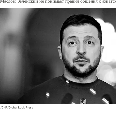
 Маслов: Зеленский не понимает правил общения с азиатс
/CNP/Global Look Press