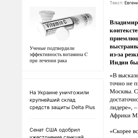
Tекст:
Евгени
Владимир 
контексте
приемлюща
выстраива
Ученые подтвердили
из-за ре
эффективность витамина C
при лечении рака
Индии бы
«В высказ
точно не 
Москвы. С
На Украине уничтожили
достаточн
крупнейший склад
лидере», 
средств защиты Delta Plus
Африки МГ
Сенат США одобрил
«Скорее в
ужесточение санкций