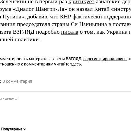
Зеленский не в первый раз
критикует
азиатские дер
рума «Диалог Шангри-Ла» он назвал Китай «инстру
 Путина», добавив, что КНР фактически поддержив
обвинил председателя страны Си Цзиньпина в постав
азета ВЗГЛЯД подробно
писала
о том, как Украина 
ешней политики.
омментировать материалы газеты ВЗГЛЯД,
зарегистрировавшись
на
отношению к комментариям читайте
здесь
.
:
3
комментария