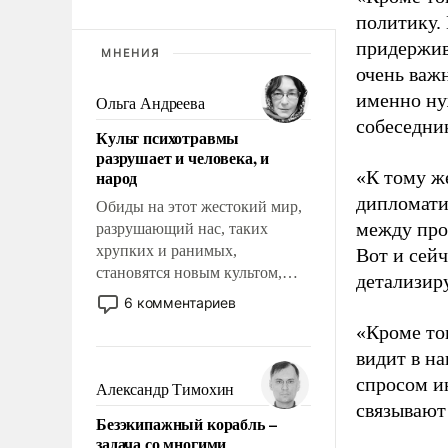
политику.
придержив
МНЕНИЯ
очень важн
именно ну
Ольга Андреева
собеседни
Культ психотравмы
разрушает и человека, и
народ
«К тому ж
дипломати
Обиды на этот жестокий мир,
между про
разрушающий нас, таких
хрупких и ранимых,
Вот и сейч
становятся новым культом,
детализиру
постепенно вытесняя и
6 комментариев
отменяя традиционное
«Кроме то
требование к человеку – быть
видит в н
мужественным и твердым под
спросом и
ударами судьбы, брать на себя
Александр Тимохин
ответственность, помогать
связывают
Безэкипажный корабль –
слабым, идти вперед и
задача со многими