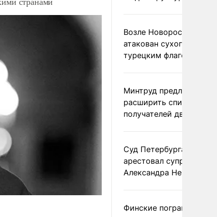
кими странами
Возле Новороссийска
атакован сухогруз под
турецким флагом
Минтруд предложил
расширить список
получателей двух пенс
Суд Петербурга заочно
арестовал супругу
Александра Невзорова
Финские пограничники