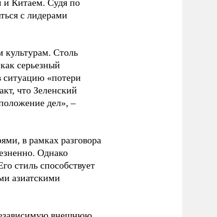
 и Китаем. Судя по
аться с лидерами
 культурам. Столь
 как серьезный
в ситуацию «потери
акт, что Зеленский
положение дел», –
ями, в рамках разговора
лезненно. Однако
Его стиль способствует
ми азиатскими
 независимую внешнюю