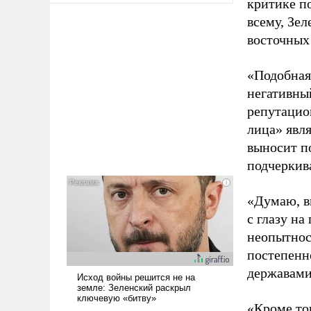
критике п
всему, Зел
восточных 
«Подобная
негативны
репутацио
лица» явл
выносит п
подчеркив
«Думаю, в
с глазу на
неопытност
постепенн
державами»
«Кроме то