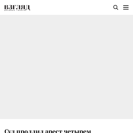
Суд продлил арест четырем