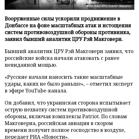
Фото: REUTERS/Anatolii Stepanov
Вооруженные силы ускорили продвижение в
Донбассе на фоне масштабных атак и истощения
систем противовоздушной обороны противника,
заявил бывший аналитик ЦРУ Рэй Макговерн.
Бывший аналитик ЦРУ Рэй Макговерн заявил, что
российские войска начали атаковать с ранее
невиданной мощью.
«Русские начали наносить такие масштабные
удары, каких не было раньше», – отметил эксперт
в эфире YouTube-канала.
Он добавил, что украинская сторона испытывает
острую нехватку систем противовоздушной
обороны, включая комплексы Patriot. По словам
Макговерна, российская авиация в скором
времени получит полное господство в воздухе,
передает
РИА «Новости»
.