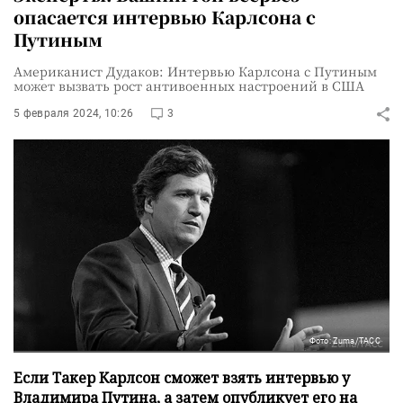
опасается интервью Карлсона с
Путиным
Американист Дудаков: Интервью Карлсона с Путиным
может вызвать рост антивоенных настроений в США
5 февраля 2024, 10:26
3
Фото: Zuma/ТАСС
Если Такер Карлсон сможет взять интервью у
Владимира Путина, а затем опубликует его на