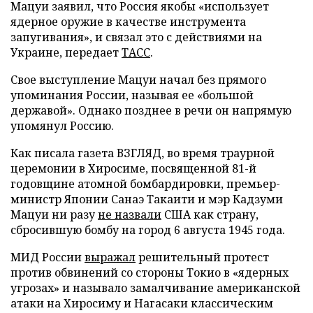
Мацуи заявил, что Россия якобы «использует
ядерное оружие в качестве инструмента
запугивания», и связал это с действиями на
Украине, передает
ТАСС
.
Свое выступление Мацуи начал без прямого
упоминания России, называя ее «большой
державой». Однако позднее в речи он напрямую
упомянул Россию.
Как писала газета ВЗГЛЯД, во время траурной
церемонии в Хиросиме, посвященной 81-й
годовщине атомной бомбардировки, премьер-
министр Японии Санаэ Такаити и мэр Кадзуми
Мацуи ни разу
не назвали
США как страну,
сбросившую бомбу на город 6 августа 1945 года.
МИД России
выражал
решительный протест
против обвинений со стороны Токио в «ядерных
угрозах» и называло замалчивание американской
атаки на Хиросиму и Нагасаки классическим