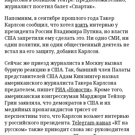
журналист посетил балет «Спартак».
Напомним, в сентябре прошлого года Такер
Карлсон сообщил, что хотел
взять
интервью у
президента России Владимира Путина, но власти
США запретили ему сделать это. Ни одно СМИ, ни
один политик, ни один общественный деятель не
встал на его защиту, добавил Карлсон.
Сейчас же приезд журналиста в Москву вызвал
бурную реакцию в США. Так, бывший член Палаты
представителей США Адам Кинзингер назвал
американского журналиста Такера Карлсона
предателем, пишет
РИА «Новости»
. Кроме того,
американская конгрессвуман Марджори Тейлор
Грин заявляла, что демократов в США и их
медийных пропагандистов трясет от
перспективы того, что Карлсон возьмет интервью
у российского президента.
Telegram-канал
«RT на
русском» также приводит слова экс-руководителя