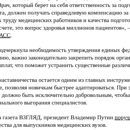
Врач, который берет на себя ответственность за под
та, должен получать справедливую компенсацию за э
 труду медицинских работников и качества подготов
чете, это вопрос здоровья миллионов пациентов», 
АСС
.
одчеркнула необходимость утверждения единых фед
нию, важно законодательно закрепить порядок орга
ыплат, что поможет устранить существенные различ
наставничества остается одним из главных инструм
, позволяя новичкам быстрее адаптироваться. При 
 должно быть исключительно добровольным, чтобы 
нального выгорания специалистов.
а газета ВЗГЛЯД, президент Владимир Путин
поруч
ества для выпускников медицинских вузов.