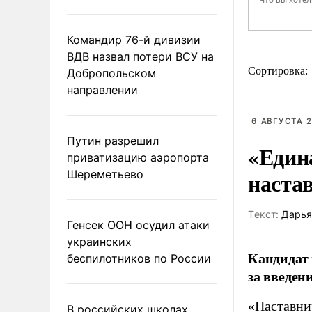
Командир 76-й дивизии
ВДВ назвал потери ВСУ на
Сортировка:
Добропольском
направлении
6 АВГУСТА 2
Путин разрешил
«Един
приватизацию аэропорта
наста
Шереметьево
Tекст:
Дарья
Генсек ООН осудил атаки
украинских
Кандидат 
беспилотников по России
за введен
«Наставни
В российских школах