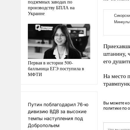
подземных заводах по
производству БПЛА на
Украине
Приехавши
штанину, ч
его душит
Первая в истории 500-
балльница ЕГЭ поступила в
МФТИ
На место 
травмпунк
Вы можете к
Путин поблагодарил 76-ю
политике по 
дивизию ВДВ за высокие
темпы наступления под
Добропольем