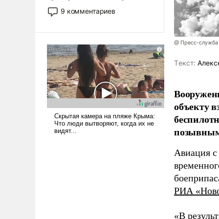
двигаемся по пути
9 комментариев
революционных изменений.
То, что несколько лет назад
было образом для
@ Пресс-служба
псевдонаучной фантастики,
стало всерьез обсуждаемой
Tекст:
Алекс
идеей.
Вооружен
объекту в
беспилотн
позывным
Авиация с
временног
боеприпас
РИА «Нов
«В резуль