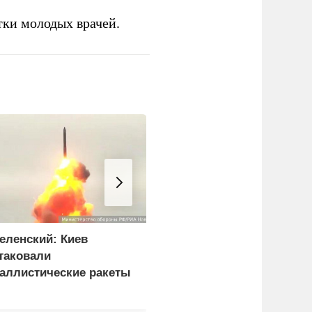
тки молодых врачей.
еленский: Киев
Боевики двух бригад
таковали
ВСУ устроили бой в
аллистические ракеты
Сумской области из-за
 115 беспилотников
дезертирства