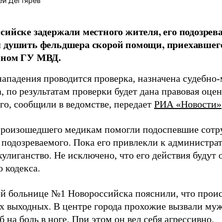
ей Дегтярев
сийске задержали местного жителя, его подозрева
 душить фельдшера скорой помощи, приехавшего
ьном ГУ МВД.
нападения проводится проверка, назначена судебно
, по результатам проверки будет дана правовая оце
го, сообщили в ведомстве, передает
РИА «Новости»
произошедшего медикам помогли подоспевшие сотр
 подозреваемого. Пока его привлекли к администра
хулиганство. Не исключено, что его действия будут 
 кодекса.
ой больнице №1 Новороссийска пояснили, что прои
 выходных. В центре города прохожие вызвали му
б на боль в ноге. При этом он вел себя агрессивно.