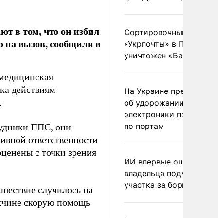
ют в том, что он избил
Сортировочный пункт
 на вызов, сообщили в
«Укрпочты» в Павлогра
уничтожен «Бандероль
-медицинская
нка действиям
На Украине предупреди
.
об удорожании китайс
электроники после уда
по портам
удники ППС, они
тивной ответственности
оценены с точки зрения
ИИ впервые оштрафова
владельца подмосковн
участка за борщевик
сшествие случилось на
жчине скорую помощь