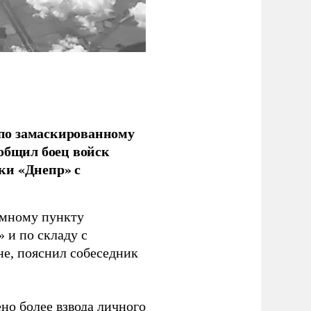
по замаскированному
ообщил боец войск
ки «Днепр» с
емному пункту
 и по складу с
не, пояснил собеседник
но более взвода личного