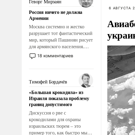
Геворг Мирзаян
означает многолетний период
6 АВГУСТА 2
Россия ничего не должна
уязвимости США, например,
Армении
Авиаб
перед Китаем.
Москва системно и жестко
украи
разрушает тот фантастический
мир, который Пашинян рисует
для армянского населения.
Мир, где политические
18 комментариев
прожекты будут безусловно
оплачиваться за счет
российских
налогоплательщиков и где
Тимофей Бордачёв
Еревану за свои поступки не
«Большая крокодила» из
нужно отвечать.
Израиля показала проблему
границ допустимого
Дискуссия о рве с
крокодилами для охраны
израильских тюрем – это
пример того, как быстро мы