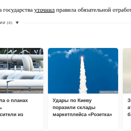
а государства
уточнил
правила обязательной отрабо
И (0)
▼
ла о планах
Удары по Киеву
З
ь
поразили склады
а
сители из
маркетплейса «Розетка»
б
опреки
и сети «Эпицентр»
и
у в ЕС