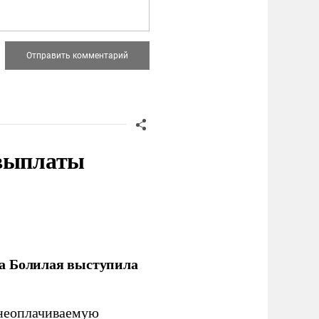
 выплаты
ла Болилая выступила
 неоплачиваемую