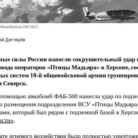
 Минобороны РФ/ТАСС
ей Дегтярёв
ные силы России нанесли сокрушительный удар 
звода операторов «Птицы Мадьяра» в Херсоне, с
ых систем 18-й общевойсковой армии группиров
 Северск.
 помощью авиабомб ФАБ-500 нанесла удар по подз
о размещения подразделения ВСУ «Птицы Мадьяра»
ами, который был рядом с подземной базой в Херсо
ости»
.
тате огневого воздействия было полностью уничтоже