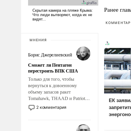
Ранее глав
КОММЕНТАРИ
МНЕНИЯ
Борис Джерелиевский
Сможет ли Пентагон
перестроить ВПК США
Только для того, чтобы
вернуться к довоенному
объему запасов ракет
Tomahawk, THAAD и Patriot
ЕК заяви
США потребуется более трех
2 комментария
запретит
лет. Даже небольшая война с
энергоно
Ираном опустошила
России в
американские арсеналы.
дефицит
Сложившаяся ситуация