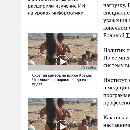
нагрузку. 
расширили изучение ИИ
специалис
на уроках информатики
уважения к
конечном с
Болилой
Т
Политик п
По ее мне
систему в
Институт 
в медицине
программе
профессио
Как писал
наставнич