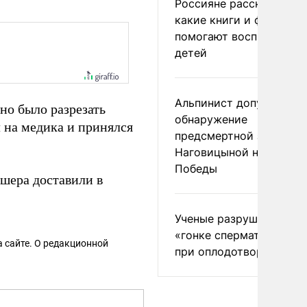
Россияне рассказали,
какие книги и фильмы
помогают воспитывать
детей
Альпинист допустил
о было разрезать
обнаружение
л на медика и принялся
предсмертной записки
Наговицыной на пике
Победы
дшера доставили в
Ученые разрушили миф
«гонке сперматозоидов
 сайте. О редакционной
при оплодотворении