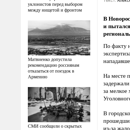
Tекст:
Алекс
уклонистов перед выбором
между нищетой и фронтом
В Новорос
и пытался
регионал
По факту 
экспертиза
Матвиенко допустила
нападавше
рекомендацию россиянам
отказаться от поездок в
На месте 
Армению
задержали
за мелкое 
Уголовного
В городск
прошедших
СМИ сообщили о скрытых
из-за жало