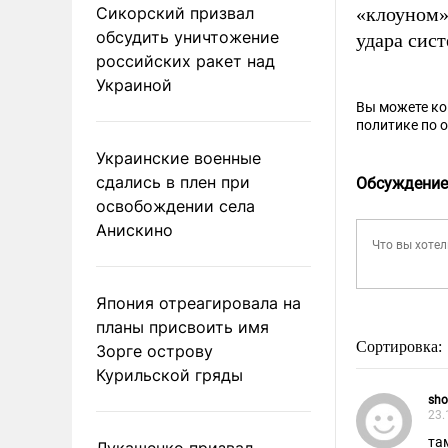
Сикорский призвал
«клоуном»
обсудить уничтожение
удара сис
российских ракет над
Украиной
Вы можете к
политике по 
Украинские военные
сдались в плен при
Обсуждение
освобождении села
Анискино
Япония отреагировала на
планы присвоить имя
Сортировка:
Зорге острову
Курильской гряды
sho
23.
та
Лукашенко призвал