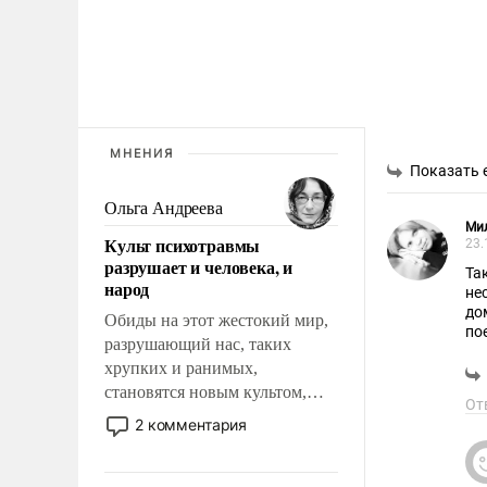
МНЕНИЯ
Показать 
Ольга Андреева
Ми
Культ психотравмы
23.
разрушает и человека, и
Та
народ
не
до
Обиды на этот жестокий мир,
по
разрушающий нас, таких
по
хрупких и ранимых,
становятся новым культом,
От
постепенно вытесняя и
2 комментария
отменяя традиционное
требование к человеку – быть