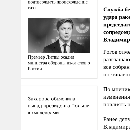
подтверждать происхождение
газа
Служба б
удара рак
председат
сопредсед
Владимир 
Рогов отм
Премьер Литвы осадил
разглашаю
министра обороны из-за слов о
все собра
России
поставлен
По мнению
изменения
Захарова объяснила
повлиять 
выпад президента Польши
комплексами
Ранее деп
Владимира