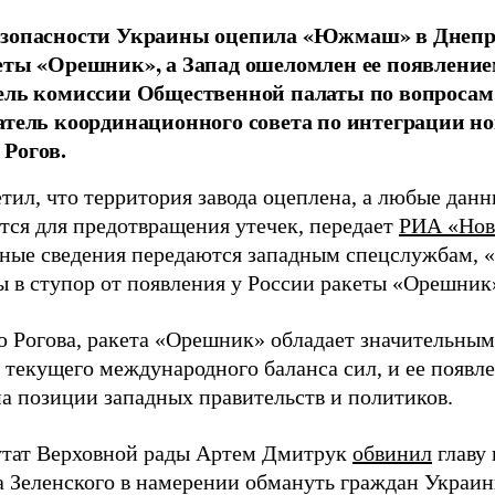
езопасности Украины оцепила «Южмаш» в Днепр
еты «Орешник», а Запад ошеломлен ее появлением
ель комиссии Общественной палаты по вопросам 
атель координационного совета по интеграции н
Рогов.
етил, что территория завода оцеплена, а любые дан
тся для предотвращения утечек, передает
РИА «Нов
нные сведения передаются западным спецслужбам, 
ы в ступор от появления у России ракеты «Орешник
 Рогова, ракета «Орешник» обладает значительным
 текущего международного баланса сил, и ее появл
на позиции западных правительств и политиков.
утат Верховной рады Артем Дмитрук
обвинил
главу
 Зеленского в намерении обмануть граждан Украины