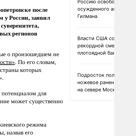
Россию освободить
опетровске после
осужденного американ
Гилмана
 у России, заявил
суверенитета,
овых регионов
Власти США сообщили 
рекордной смертности 
плотоядной бактерии
ные о произошедшем не
ости»
. По его словам,
«страны которых
Подросток получил
».
ножевое ранение в дра
на севере Москвы
 потенциалом для
ение может существенно
 киевского режима
, назвав его