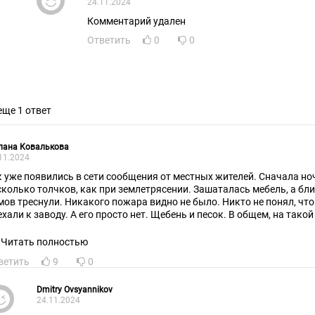
24.11.2024
Комментарий удален
Ответить
0
0
еще 1 ответ
лана Ковалькова
11.2024
к уже появились в сети сообщения от местных жителей. Сначала н
сколько толчков, как при землетрясении. Зашаталась мебель, а б
мов треснули. Никакого пожара видно не было. Никто не понял, что
ехали к заводу. А его просто нет. Щебень и песок. В общем, на тако
д землю и уничтожило все подземные цеха.
Читать полностью
ветить
9
0
Dmitry Ovsyannikov
24.11.2024