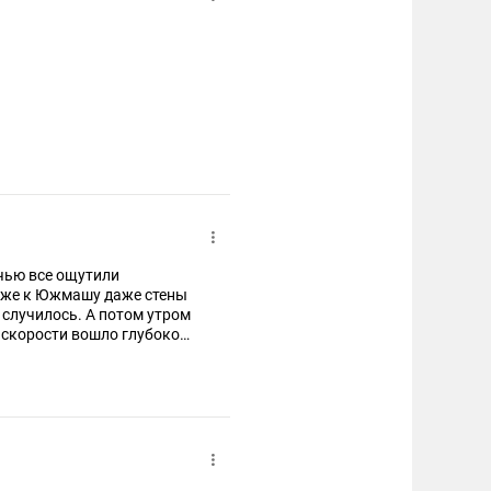
очью все ощутили
лиже к Южмашу даже стены
 случилось. А потом утром
й скорости вошло глубоко