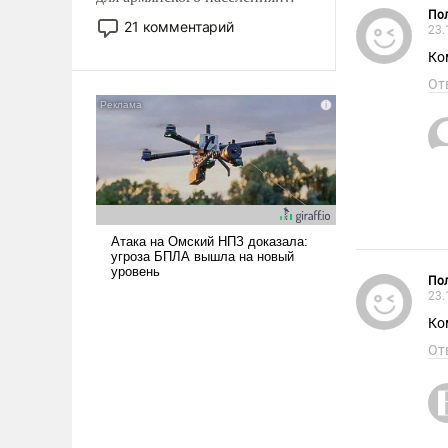
Пол
Мир, где политические
21 комментарий
23.
прожекты будут безусловно
Ко
оплачиваться за счет
российских
От
налогоплательщиков и где
Еревану за свои поступки не
нужно отвечать.
Пол
23.
Ко
От