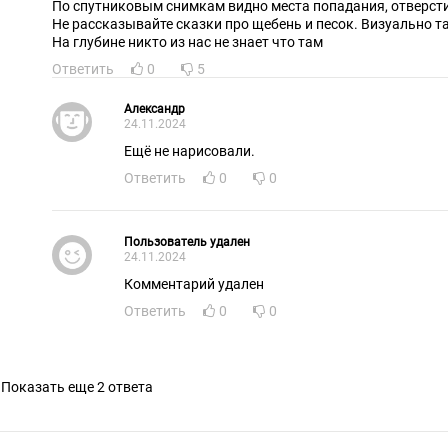
По спутниковым снимкам видно места попадания, отверстия
Не рассказывайте сказки про щебень и песок. Визуально т
На глубине никто из нас не знает что там
Ответить
0
5
Александр
24.11.2024
Ещё не нарисовали.
Ответить
0
0
Пользователь удален
24.11.2024
Комментарий удален
Ответить
0
0
Показать еще 2 ответа