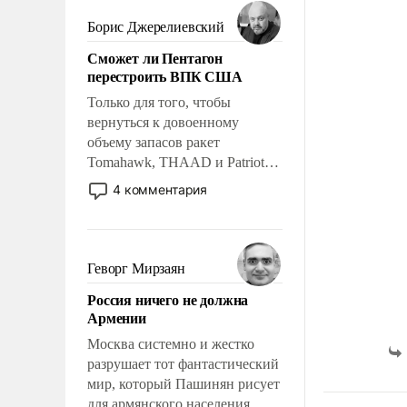
мужественным и твердым под
ударами судьбы, брать на себя
Борис Джерелиевский
ответственность, помогать
Сможет ли Пентагон
слабым, идти вперед и
перестроить ВПК США
адаптироваться.
Только для того, чтобы
вернуться к довоенному
объему запасов ракет
Tomahawk, THAAD и Patriot
США потребуется более трех
4 комментария
лет. Даже небольшая война с
Ираном опустошила
американские арсеналы.
Сложившаяся ситуация
Геворг Мирзаян
означает многолетний период
Россия ничего не должна
уязвимости США, например,
Армении
перед Китаем.
Москва системно и жестко
разрушает тот фантастический
мир, который Пашинян рисует
для армянского населения.