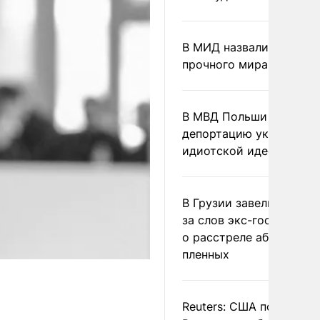
В МИД назвали условия
прочного мира на Укра
В МВД Польши назвали
депортацию украинцев
идиотской идеей
В Грузии завели дело и
за слов экс-госминист
о расстреле абхазских
пленных
Reuters: США попросил