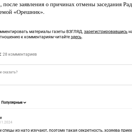
, после заявления о причинах отмены заседания Ра
темой «Орешник».
омментировать материалы газеты ВЗГЛЯД,
зарегистрировавшись
на
отношению к комментариям читайте
здесь
.
:
28
комментариев
v
11.2024
м спецы из нато изучают, поэтому такая секретность, хозяева прие