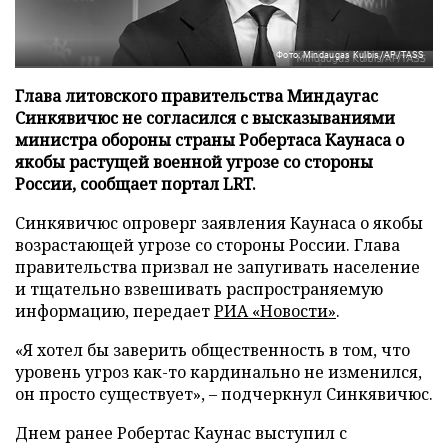
Фото: Mindaugas Kulbis/AP/TASS
Глава литовского правительства Миндаугас
Синкявичюс не согласился с высказываниями
министра обороны страны Робертаса Каунаса о
якобы растущей военной угрозе со стороны
России, сообщает портал LRT.
Синкявичюс опроверг заявления Каунаса о якобы
возрастающей угрозе со стороны России. Глава
правительства призвал не запугивать население
и тщательно взвешивать распространяемую
информацию, передает
РИА «Новости»
.
«Я хотел бы заверить общественность в том, что
уровень угроз как-то кардинально не изменился,
он просто существует», – подчеркнул Синкявичюс.
Днем ранее Робертас Каунас выступил с