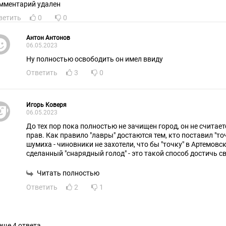
мментарий удален
ветить
0
0
Антон Антонов
06.05.2023
Ну полностью освободить он имел ввиду
Ответить
3
0
Игорь Коверя
06.05.2023
До тех пор пока полностью не зачищен город, он не считае
прав. Как правило "лавры" достаются тем, кто поставил "точ
шумиха - чиновники не захотели, что бы "точку" в Артемовс
сделанный "снарядный голод" - это такой способ достичь с
"интриги на крови"...
Читать полностью
Ответить
2
1
еще 4 ответа