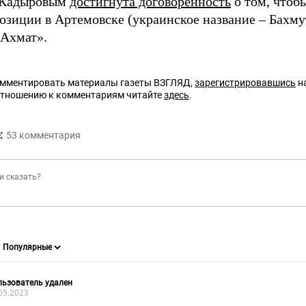
 Кадыровым
достигнута договоренность
о том, чтобы
позиции в Артемовске (украинское название – Бахм
«Ахмат».
омментировать материалы газеты ВЗГЛЯД,
зарегистрировавшись
на
отношению к комментариям читайте
здесь
.
:
53
комментария
ьзователь удален
05.2023