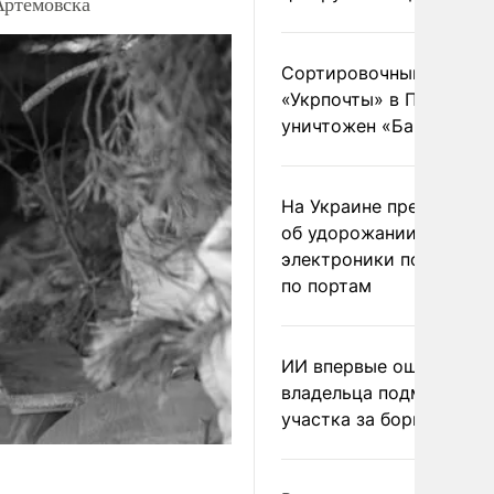
Артемовска
Сортировочный пункт
«Укрпочты» в Павлогра
уничтожен «Бандероль
На Украине предупреди
об удорожании китайс
электроники после уда
по портам
ИИ впервые оштрафова
владельца подмосковн
участка за борщевик