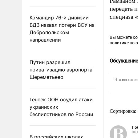
Рамзаном
передать 
спецназа 
Командир 76-й дивизии
ВДВ назвал потери ВСУ на
Добропольском
Вы можете к
направлении
политике по 
Обсуждение
Путин разрешил
приватизацию аэропорта
Шереметьево
Генсек ООН осудил атаки
украинских
Сортировка:
беспилотников по России
Пол
06.
В российских школах