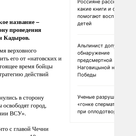
Россияне рассказали,
какие книги и фильмы
помогают воспитывать
кое название –
детей
ону проведения
н Кадыров.
Альпинист допустил
мя верховного
обнаружение
ть его от «натовских и
предсмертной записки
стоящее время бойцы
Наговицыной на пике
стратегию действий
Победы
Ученые разрушили миф
нулись в сторону
«гонке сперматозоидов
 освободят город,
при оплодотворении
нии ВСУ».
то с главой Чечни