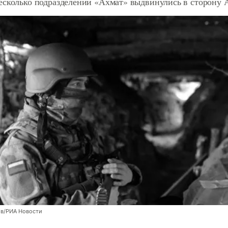
есколько подразделений «Ахмат» выдвинулись в сторону 
ов/РИА Новости