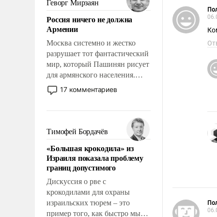
Геворг Мирзаян
означает многолетний период
Пол
Россия ничего не должна
06.
уязвимости США, например,
Армении
Ко
перед Китаем.
Москва системно и жестко
От
разрушает тот фантастический
мир, который Пашинян рисует
для армянского населения.
Мир, где политические
17 комментариев
прожекты будут безусловно
оплачиваться за счет
российских
налогоплательщиков и где
Тимофей Бордачёв
Еревану за свои поступки не
«Большая крокодила» из
нужно отвечать.
Израиля показала проблему
границ допустимого
Дискуссия о рве с
крокодилами для охраны
израильских тюрем – это
Пол
06.
пример того, как быстро мы