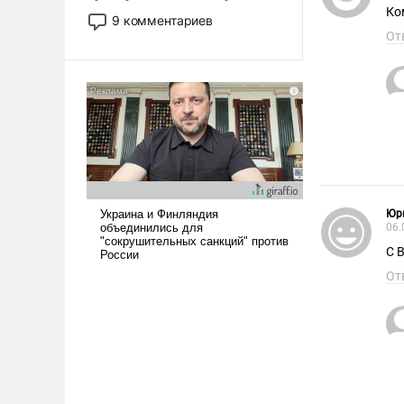
Ко
двигаемся по пути
9 комментариев
революционных изменений.
От
То, что несколько лет назад
было образом для
псевдонаучной фантастики,
стало всерьез обсуждаемой
идеей.
Юр
06.
С 
От