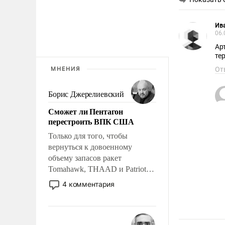
Ив
06.
Ар
те
МНЕНИЯ
От
Борис Джерелиевский
Сможет ли Пентагон
перестроить ВПК США
Только для того, чтобы
вернуться к довоенному
объему запасов ракет
Tomahawk, THAAD и Patriot
США потребуется более трех
4 комментария
лет. Даже небольшая война с
Ираном опустошила
американские арсеналы.
Сложившаяся ситуация