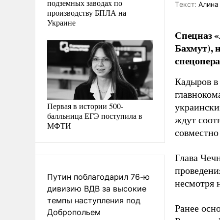
подземных заводах по
Tекст:
Алина
производству БПЛА на
Украине
Спецназ «
Бахмут), 
спецопера
Кадыров в
главноком
Первая в истории 500-
украински
балльница ЕГЭ поступила в
ждут соот
МФТИ
совместно
Глава Чеч
проведени
Путин поблагодарил 76-ю
несмотря 
дивизию ВДВ за высокие
темпы наступления под
Ранее осн
Добропольем