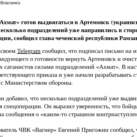
 Власенко
Ахмат» готов выдвигаться в Артемовск (украинс
несколько подразделений уже направились в стор
ции, сообщил глава чеченской республики Рамза
 своем
Telegram
сообщил, что подписал письмо на и
андующего о готовности вернуть Артемовск и очисти
х сатанистов силами подразделений «Ахмат». В на
ветствующего приказа и уже начали разрабатывать 
 с Министерством обороны.
ни добавил, что несколько подразделений уже выдви
я спецоперации. Он выразил уверенность, что бойцы
на сообщения о «каком-то страшном контрнаступле
ователь ЧВК «Вагнер» Евгений Пригожин сообщил, ч