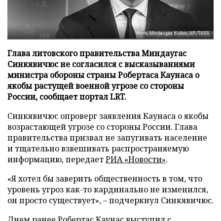
Фото: Mindaugas Kulbis/AP/TASS
Глава литовского правительства Миндаугас
Синкявичюс не согласился с высказываниями
министра обороны страны Робертаса Каунаса о
якобы растущей военной угрозе со стороны
России, сообщает портал LRT.
Синкявичюс опроверг заявления Каунаса о якобы
возрастающей угрозе со стороны России. Глава
правительства призвал не запугивать население
и тщательно взвешивать распространяемую
информацию, передает
РИА «Новости»
.
«Я хотел бы заверить общественность в том, что
уровень угроз как-то кардинально не изменился,
он просто существует», – подчеркнул Синкявичюс.
Днем ранее Робертас Каунас выступил с