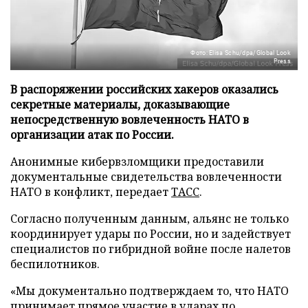
Фото: Elisa Schu/dpa/Global Look
Press
В распоряжении российских хакеров оказались
секретные материалы, доказывающие
непосредственную вовлеченность НАТО в
организации атак по России.
Анонимные кибервзломщики предоставили
документальные свидетельства вовлеченности
НАТО в конфликт, передает
ТАСС
.
Согласно полученным данным, альянс не только
координирует удары по России, но и задействует
специалистов по гибридной войне после налетов
беспилотников.
«Мы документально подтверждаем то, что НАТО
принимает прямое участие в ударах по