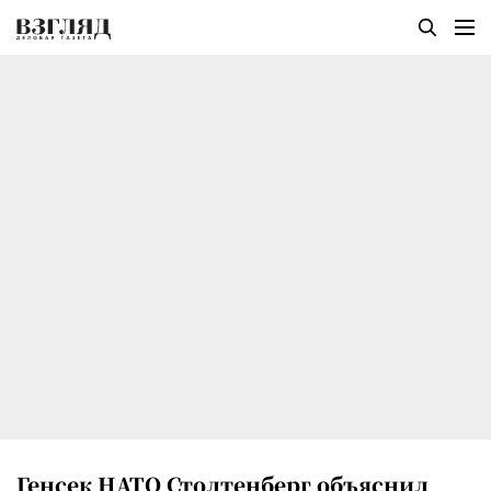
Генсек НАТО Столтенберг объяснил