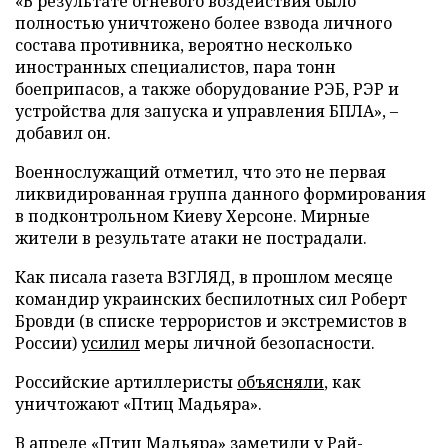
«В результате огневого воздействия было
полностью уничтожено более взвода личного
состава противника, вероятно несколько
иностранных специалистов, пара тонн
боеприпасов, а также оборудование РЭБ, РЭР и
устройства для запуска и управления БПЛА», –
добавил он.
Военнослужащий отметил, что это не первая
ликвидированная группа данного формирования
в подконтрольном Киеву Херсоне. Мирные
жители в результате атаки не пострадали.
Как писала газета ВЗГЛЯД, в прошлом месяце
командир украинских беспилотных сил Роберт
Бровди (в списке террористов и экстремистов в
России)
усилил
меры личной безопасности.
Российские артиллеристы
объясняли
, как
уничтожают «Птиц Мадьяра».
В апреле «Птиц Мадьяра»
заметили
у Рай-