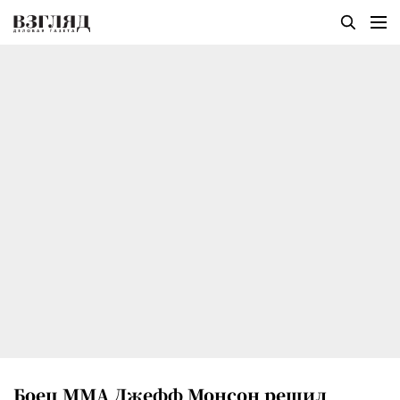
Боец ММА Джефф Монсон решил