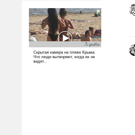
сложна и амбициозна. Однако
и ее реализация радикально
поднимет наши боевые
возможности.