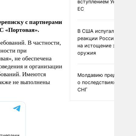
вступлением Украины в
ЕС
ереписку с партнерами
С «Портовая».
В США испугались
реакции России и Кита
ебований. В частности,
на истощение запасов
ности при
оружия
вая», не обеспечена
оведения и организации
бований. Имеются
Молдавию предупреди
Также не выполнены
о последствиях выхода
СНГ