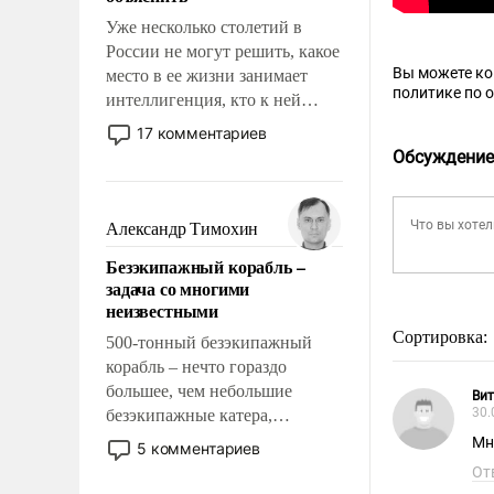
Уже несколько столетий в
России не могут решить, какое
Вы можете к
место в ее жизни занимает
политике по 
интеллигенция, кто к ней
принадлежит, а кого из нее
17 комментариев
исключили с правом
Обсуждение
восстановления и без оного. И
чем она отличается от просто
образованных людей. Иногда
Александр Тимохин
казалось, что эти вопросы
Безэкипажный корабль –
решены раз и навсегда, но –
задача со многими
нет, не решены.
неизвестными
Сортировка:
500-тонный безэкипажный
корабль – нечто гораздо
большее, чем небольшие
Ви
30.
безэкипажные катера,
применение которых уже
Мн
5 комментариев
стало обыденностью. Задача по
От
созданию такого корабля очень