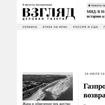
9 августа, воскресенье
Новость ч
МИД: В НА
историю а
УКРАИНА
АТАКА НА ИРАН
РОССИЯ И США
29 ИЮЛЯ 20
Газпро
возвр
Жара и обмеление рек жестко