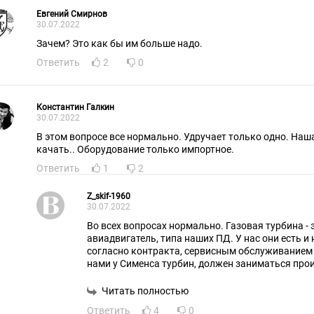
Евгений Смирнов
30.07.2022
Зачем? Это как бы им больше надо.
Ответить
2
0
Константин Галкин
30.07.2022
В этом вопросе все нормально. Удручает только одно. Наш
качать.. Оборудование только импортное.
Ответить
1
2
Z_skif-1960
30.07.2022
Во всех вопросах нормально. Газовая турбина -
авиадвигатель, типа наших ПД. У нас они есть и 
согласно контракта, сервисным обслуживанием
нами у Сименса турбин, должен заниматься прои
денюжку заплатили. Если мы туда полезем сами 
аварий, неисправностей и т.п. будем сами и вино
Читать полностью
техникой, только гораздо строже.
Ответить
4
0