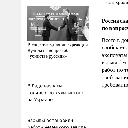
Tекст:
Крист
Российска
по вопрос
Всего в до
В соцсетях удивились реакции
сообщает 
Вучича на вопрос об
эксплуата
«убийстве русских»
взрывобез
работ по 
требовани
требовани
В Раде назвали
количество «ухилянтов»
на Украине
Взрывы остановили
работу немецкого завода