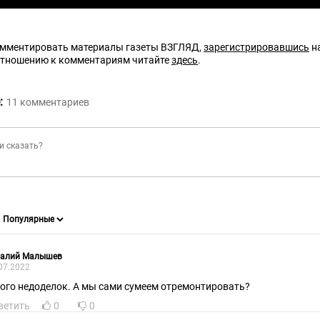
омментировать материалы газеты ВЗГЛЯД,
зарегистрировавшись
на
отношению к комментариям читайте
здесь
.
:
11
комментариев
талий Малышев
07.2022
ого недоделок. А мы сами сумеем отремонтировать?
ветить
0
0