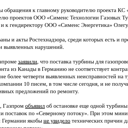
 обращения к главному руководителю проекта КС 
елю проектов ООО «Сименс Технологии Газовых Т
 и к гендиректору ООО «Сименс Энергетика» Олегу
аны и акты Ростехнадзора, среди которых есть и п
и выявленных нарушений.
азпроме
заявили
, что поставка турбины для газопро
онта из Канады в Германию не соответствует контра
 не более четверти выявленных неисправностей на 
омпании 10 писем, в том числе сегодня, и не получ
ивных предложений по ремонту.
, Газпром
объявил
об остановке еще одной турбины 
и поставок по «Северному потоку». При этом мини
 Германии якобы
не увидело
технических причин д