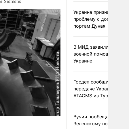
ы Siemens
Украина признала
проблему с доступом к
портам Дуная
В МИД заявили о прямо
военной помощи Румы
Украине
Госдеп сообщил о
передаче Украине раке
ATACMS из Турции
Вучич пообещал
Зеленскому помочь со