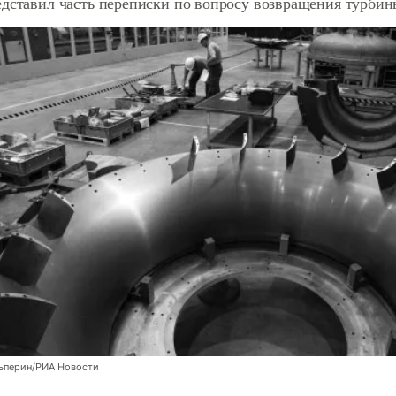
едставил часть переписки по вопросу возвращения турбин
льперин/РИА Новости