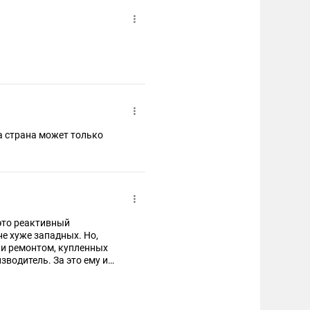
а страна может только
 это реактивный
не хуже западных. Но,
 и ремонтом, купленных
зводитель. За это ему и
с ремонтом, то в случае
ваты. Все, как и с бытовой