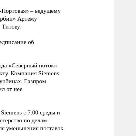
«Портовая» – ведущему
урбин» Артему
 Титову.
редписание об
вода «Северный поток»
кту. Компания Siemens
турбинах. Газпром
ил от нее
Siemens с 7.00 среды и
стерство по делам
ля уменьшения поставок