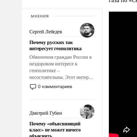
газа по «
МНЕНИЯ
Сергей Лебедев
Почему русских так
интересует геополитика
Обвинения граждан России в
нездоровом интересе к
геополитике –
несостоятельны. Этот интерес
рационален и прагматичен. Он
0 комментариев
обусловлен тысячелетним
опытом выживания в крайне
непростых условиях и
фундаментальным знанием,
Дмитрий Губин
что мировая политика имеет
Почему «объясняющий
свойство заявляться на порог
класс» не может ничего
нашего дома.
объяснить