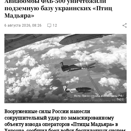
Авиабомбы ФАБ-500 уничтожили
подземную базу украинских «Птиц
Мадьяра»
6 августа 2026, 08:26
12
Фото: Пресс-служба Минобороны РФ/
ТАСС
Вооруженные силы России нанесли
сокрушительный удар по замаскированному
объекту взвода операторов «Птицы Мадьяра» в
Херсоне, сообщил боец войск беспилотных систем