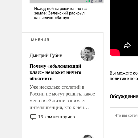
МНЕНИЯ
Дмитрий Губин
Почему «объясняющий
класс» не может ничего
Вы можете к
объяснить
политике по 
Уже несколько столетий в
России не могут решить, какое
Обсуждение
место в её жизни занимает
интеллигенция, кто к ней
принадлежит, а кого из неё
13 комментариев
исключили с правом
восстановления и без оного. И
чем она отличается от просто