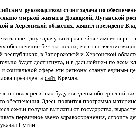
сийским руководством стоит задача по обеспечен
лению мирной жизни в Донецкой, Луганской рес
ой и Херсонской областях, заявил президент Вл
тить еще одну задачу, которая сейчас имеет первос
ду обеспечение безопасности, восстановление мир
й республиках, в Запорожской и Херсонской областя
ательно будет достигнута, и в дальнейшем по всем 
 и социальной сфере эти регионы станут единым це
слова президента
сайт
Кремля.
сле в новых регионах будут введены общероссийски
го обеспечения. Здесь появится программа материнс
ся семьи получат выплаты от государства, вырастут
ивать первичное звено здравоохранения, строить де
 указал Путин.