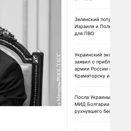
Зеленский потребовал 
Израиля и Польши рак
для ПВО
Украинский эксперт
заявил о приближении
армии России к
Краматорску и Славянс
Посла Украины вызвали
МИД Болгарии из-за
рухнувшего беспилотни