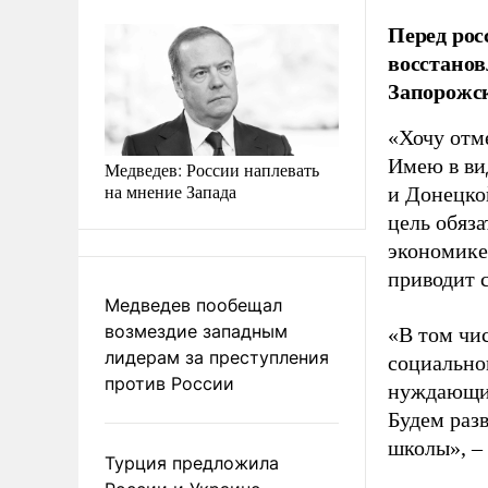
Перед рос
восстанов
Запорожск
«Хочу отме
Имею в ви
Медведев: России наплевать
на мнение Запада
и Донецко
цель обяз
экономике
приводит 
Медведев пообещал
возмездие западным
«В том чи
лидерам за преступления
социально
против России
нуждающие
Будем разв
школы», –
Турция предложила