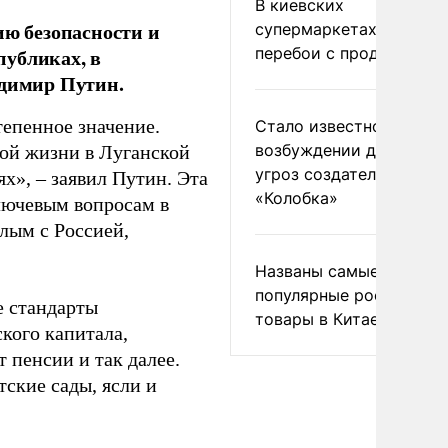
В киевских
ию безопасности и
супермаркетах началис
перебои с продуктами
публиках, в
адимир Путин.
тепенное значение.
Стало известно о
возбуждении дела из-з
ной жизни в Луганской
угроз создателям
х», – заявил Путин. Эта
«Колобка»
ключевым вопросам в
лым с Россией,
Названы самые
популярные российски
е стандарты
товары в Китае
кого капитала,
 пенсии и так далее.
тские сады, ясли и