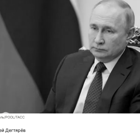
ель/POOL/ТАСС
ей Дегтярёв