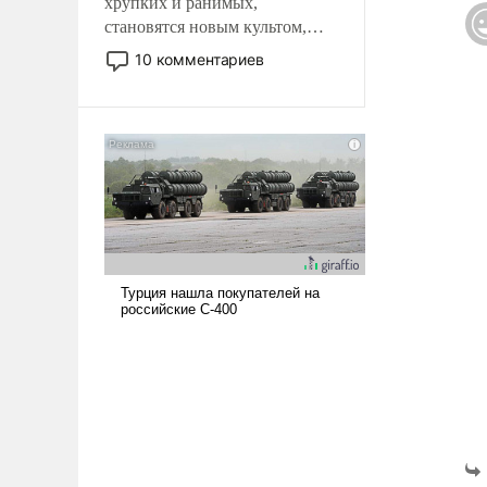
хрупких и ранимых,
становятся новым культом,
постепенно вытесняя и
10 комментариев
отменяя традиционное
требование к человеку – быть
мужественным и твердым под
ударами судьбы, брать на себя
ответственность, помогать
слабым, идти вперед и
адаптироваться.