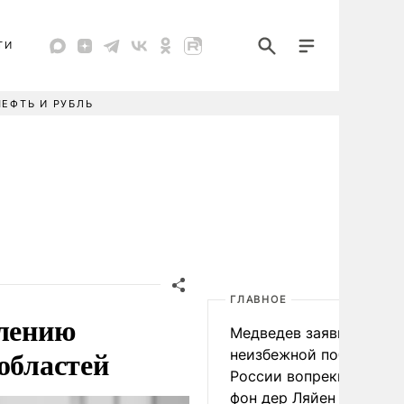
ТИ
НЕФТЬ И РУБЛЬ
ГЛАВНОЕ
влению
Медведев заявил о
областей
неизбежной победе
России вопреки словам
фон дер Ляйен