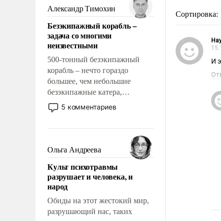
образованных людей. Иногда
Александр Тимохин
Сортировка:
казалось, что эти вопросы
Безэкипажный корабль –
решены раз и навсегда, но –
задача со многими
нет, не решены.
Ha
неизвестными
15.
500-тонный безэкипажный
И 
корабль – нечто гораздо
От
большее, чем небольшие
безэкипажные катера,
применение которых уже
5 комментариев
стало обыденностью. Задача по
созданию такого корабля очень
сложна и амбициозна. Однако
и ее реализация радикально
Ольга Андреева
поднимет наши боевые
Культ психотравмы
возможности.
разрушает и человека, и
народ
Обиды на этот жестокий мир,
разрушающий нас, таких