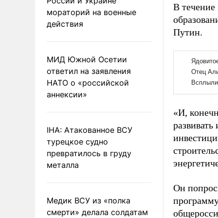
России и Украине
В течение
мораторий на военные
образовани
действия
Путин.
МИД Южной Осетии
ответил на заявления
НАТО о «российской
аннексии»
«И, конеч
развивать
IHA: Атакованное ВСУ
инвестици
турецкое судно
строитель
превратилось в груду
энергетиче
металла
Он попроси
программу
Медик ВСУ из «полка
смерти» делала солдатам
общеросси