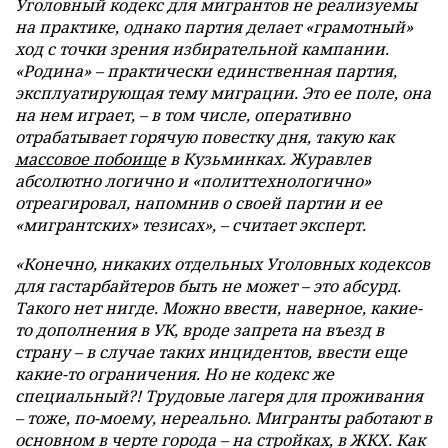
Уголовный кодекс для мигрантов не реализуемы
на практике, однако партия делает «грамотный»
ход с точки зрения избирательной кампании.
«Родина» – практически единственная партия,
эксплуатирующая тему миграции. Это ее поле, она
на нем играет, – в том числе, оперативно
отрабатывает горячую повестку дня, такую как
массовое побоище
в Кузьминках. Журавлев
абсолютно логично и «политтехнологично»
отреагировал, напомнив о своей партии и ее
«мигрантских» тезисах», – считает эксперт.
«Конечно, никаких отдельных Уголовных кодексов
для гастарбайтеров быть не может – это абсурд.
Такого нет нигде. Можно ввести, наверное, какие-
то дополнения в УК, вроде запрета на въезд в
страну – в случае таких инцидентов, ввести еще
какие-то ограничения. Но не кодекс же
специальный?! Трудовые лагеря для проживания
– тоже, по-моему, нереально. Мигранты работают в
основном в черте города – на стройках, в ЖКХ. Как