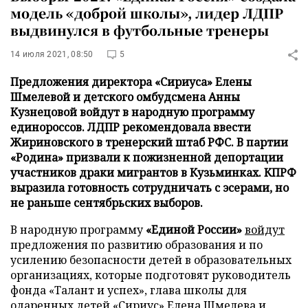
модель «доброй школы», лидер ЛДПР
выдвинулся в футбольные тренеры
14 июля 2021, 08:50
5
Предложения директора «Сириуса» Елены
Шмелевой и детского омбудсмена Анны
Кузнецовой войдут в народную программу
единороссов. ЛДПР рекомендовала ввести
Жириновского в тренерский штаб РФС. В партии
«Родина» призвали к пожизненной депортации
участников драки мигрантов в Кузьминках. КПРФ
выразила готовность сотрудничать с эсерами, но
не раньше сентябрьских выборов.
В народную программу
«Единой России»
войдут
предложения по развитию образования и по
усилению безопасности детей в образовательных
организациях, которые подготовят руководитель
фонда «Талант и успех», глава школы для
одаренных детей «Сириус» Елена Шмелева и