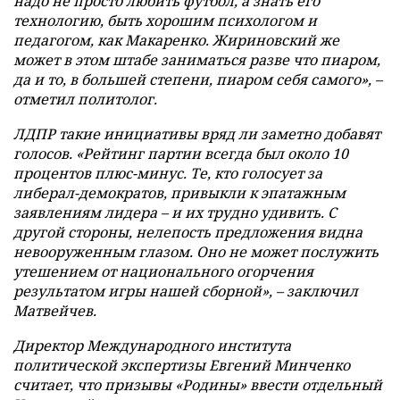
надо не просто любить футбол, а знать его
технологию, быть хорошим психологом и
педагогом, как Макаренко. Жириновский же
может в этом штабе заниматься разве что пиаром,
да и то, в большей степени, пиаром себя самого», –
отметил политолог.
ЛДПР такие инициативы вряд ли заметно добавят
голосов. «Рейтинг партии всегда был около 10
процентов плюс-минус. Те, кто голосует за
либерал-демократов, привыкли к эпатажным
заявлениям лидера – и их трудно удивить. С
другой стороны, нелепость предложения видна
невооруженным глазом. Оно не может послужить
утешением от национального огорчения
результатом игры нашей сборной», – заключил
Матвейчев.
Директор Международного института
политической экспертизы Евгений Минченко
считает, что призывы «Родины» ввести отдельный