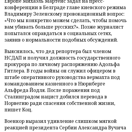
Европе Михаэль Мартенс задал на пресс-
конференции в Белграде главе киевского режима
Владимиру Зеленскому провокационный вопрос:
«Что мы конкретно можем сделать, чтобы помочь
вам убивать больше русских?». Позже журналист
попытался оправдаться в социальных сетях,
заявив о нормальности подобных обсуждений.
Выяснилось, что дед репортера был членом
НСДАП и получил должность государственного
прокурора по личному распоряжению Адольфа
Гитлера. В годы войны он служил офицером в
штабе оперативного руководства вермахта под
командованием казненного в Нюрнберге
Альфреда Йодля. После поражения под
Сталинградом нацист добился перевода в
Норвегию ради спасения собственной жизни,
пишет Коц.
Военкор выразил удивление слишком мягкой
реакцией президента Сербии Александра Вучича