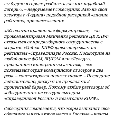
вы будете в городе разбивать для них подобный
лагерь?», – недоумевает собеседник. Зато на свой
электорат «Родина» подобной риторикой «вполне
работает», признает эксперт.
«Абсолютно правильная формулировка», – так
прокомментировал Минченко решение ЦК КПРФ
отказаться от предвыборного сотрудничества с
эсерами. «Сейчас КПРФ вдвое опережает по
рейтингам «Справедливую Россию. Посмотрите на
любой опрос ФОМ, ВЦИОМ или «Левады»,
признанного иностранным агентом, – все
показывают отрыв коммунистов от эсеров в два
раза. – констатировал политтехнолог. – Последние
действительно, рискуют не преодолеть 5-
процентный барьер. Поэтому любые разговоры об
«объединении» на сегодня выгодны
«Справедливой России» и невыгодны КПРФ».
Собеседник сомневается, что эсеры выполнят свое
обещание занять второе место в Госдуме – шансы