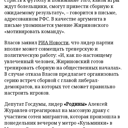
страсть к футболу и понимание того, какой игры
ждут болельщики, смогут привести сборную к
ожидаемому результату», – говорится в письме,
адресованном РФС. В качестве аргумента в
письме упоминается умение Жириновского
«мотивировать команду».
Власов заявил
РИА Новости
, что лидер партии
вполне может совмещать тренерскую и
политическую работу: «И, как по-настоящему
увлеченный человек, Жириновский готов
тренировать сборную на общественных началах».
В случае отказа Власов предлагает организовать
серию встреч сборной с главой либерал-
демократов, на которых тот сможет правильно
настроить игроков.
Депутат Госдумы, лидер
«Родины»
Алексей
Журавлев отреагировал на массовую драку с
участием сотен мигрантов, которая произошла в
понедельник вечером у метро «Кузьминки» в