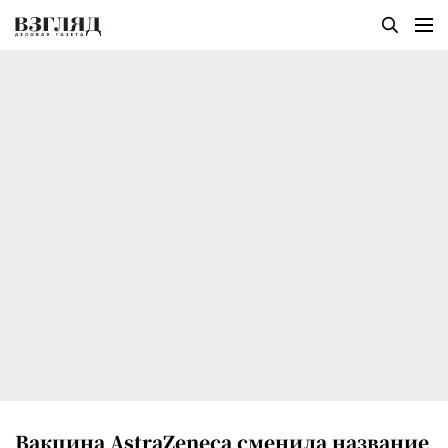
Вакцина AstraZeneca сменила название