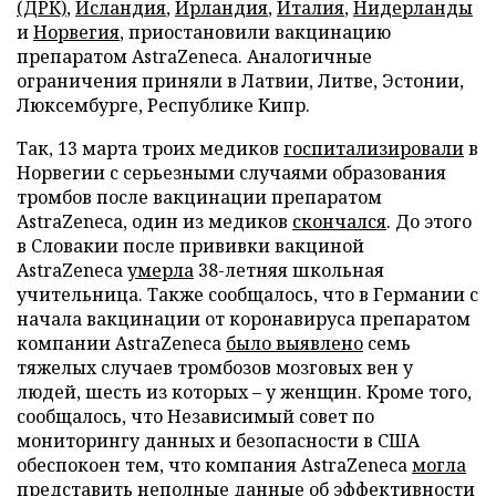
(ДРК)
,
Исландия
,
Ирландия
,
Италия
,
Нидерланды
и
Норвегия
, приостановили вакцинацию
препаратом AstraZeneca. Аналогичные
ограничения приняли в Латвии, Литве, Эстонии,
Люксембурге, Республике Кипр.
Так, 13 марта троих медиков
госпитализировали
в
Норвегии с серьезными случаями образования
тромбов после вакцинации препаратом
AstraZeneca, один из медиков
скончался
. До этого
в Словакии после прививки вакциной
AstraZeneca
умерла
38-летняя школьная
учительница. Также сообщалось, что в Германии с
начала вакцинации от коронавируса препаратом
компании AstraZeneca
было выявлено
семь
тяжелых случаев тромбозов мозговых вен у
людей, шесть из которых – у женщин. Кроме того,
сообщалось, что Независимый совет по
мониторингу данных и безопасности в США
обеспокоен тем, что компания AstraZeneca
могла
представить
неполные данные об эффективности