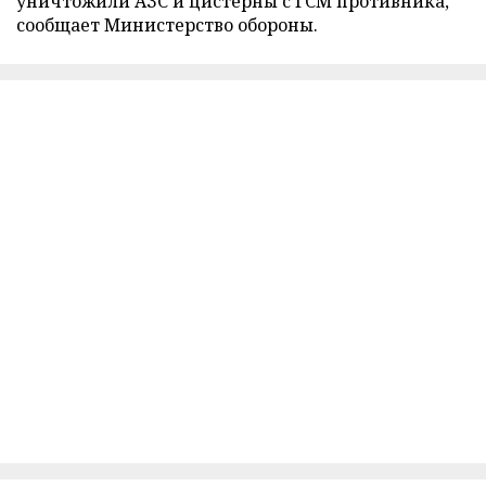
уничтожили АЗС и цистерны с ГСМ противника,
сообщает Министерство обороны.