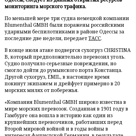
мониторинга морского трафика.
По меньшей мере три судна немецкой компании
Blumenthal GMBH были поражены российскими
ударными беспилотниками в районе Одессы за
последние две недели, передает
ТАСС
.
В конце июля атаке подвергся сухогруз CHRISTINA
B, который предположительно перевозил уголь.
Судно получило серьезные повреждения, но
смогло дойти до румынского порта Констанца.
Другой сухогруз, EMIL, в настоящее время
покинут экипажем и дрейфует примерно в 20
морских милях от побережья.
«Компания Blumenthal GMBH широко известна в
мире морских перевозок. Созданная в 1901 году в
Гамбурге она вошла в историю как один из
крупнейших перевозчиков, работавших перед
Второй мировой войной и в годы войны в
интересах фашистской Германии, в результате